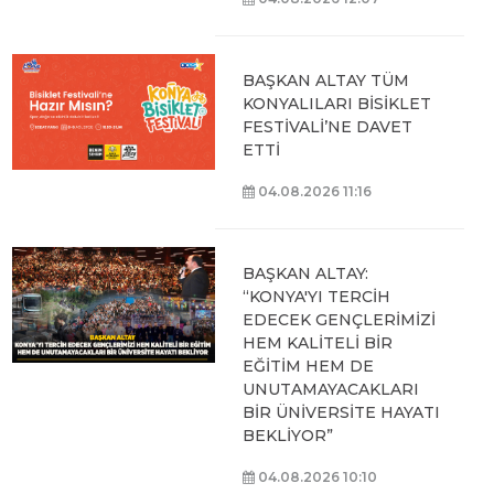
BAŞKAN ALTAY TÜM
KONYALILARI BİSİKLET
FESTİVALİ’NE DAVET
ETTİ
04.08.2026 11:16
BAŞKAN ALTAY:
“KONYA'YI TERCİH
EDECEK GENÇLERİMİZİ
HEM KALİTELİ BİR
EĞİTİM HEM DE
UNUTAMAYACAKLARI
BİR ÜNİVERSİTE HAYATI
BEKLİYOR”
04.08.2026 10:10