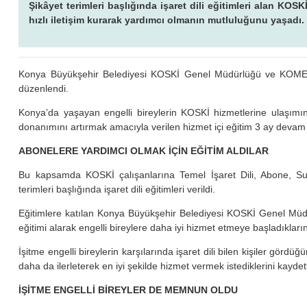
Şikâyet terimleri başlığında işaret dili eğitimleri alan KOSK
hızlı iletişim kurarak yardımcı olmanın mutluluğunu yaşadı
Konya Büyükşehir Belediyesi KOSKİ Genel Müdürlüğü ve KOMEK iş 
düzenlendi.
Konya’da yaşayan engelli bireylerin KOSKİ hizmetlerine ulaşımını 
donanımını artırmak amacıyla verilen hizmet içi eğitim 3 ay devam 
ABONELERE YARDIMCI OLMAK İÇİN EĞİTİM ALDILAR
Bu kapsamda KOSKİ çalışanlarına Temel İşaret Dili, Abone, Su
terimleri başlığında işaret dili eğitimleri verildi.
Eğitimlere katılan Konya Büyükşehir Belediyesi KOSKİ Genel Müdürl
eğitimi alarak engelli bireylere daha iyi hizmet etmeye başladıklarını
İşitme engelli bireylerin karşılarında işaret dili bilen kişiler gördüğ
daha da ilerleterek en iyi şekilde hizmet vermek istediklerini kaydett
İŞİTME ENGELLİ BİREYLER DE MEMNUN OLDU