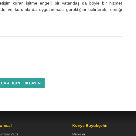
 iletişim kuran işitme engelli bir vatandaş da böyle bir hizmet
llerde ve kurumlarda uygulanması gerektiğini belirterek, emeği
RI IÇIN TIKLAYIN
umsal
Konya Büyükşehir
umsal Yapı
Projeler