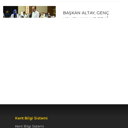
BAŞKAN ALTAY, GENÇ
KOMEK AKIL VE ZEKÂ
OYUNLARI’NIN FİNAL
TURUNDA
ÖĞRENCİLERİN
HEYECANINI PAYLAŞTI
06.08.2026 15:06
BAŞKAN ALTAY, KEÇİLİ
KANALI ISLAH
ÇALIŞMASI VE MURAT
KURUM CADDESİ’NDE
İNCELEMELERDE
BULUNDU
06.08.2026 12:46
Kent Bilgi Sistemi
Kent Bilgi Sistemi