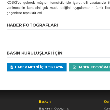
KOSKİ’ye gelerek müşteri temsilcileriyle işaret dili vasıtasıyla
verilmesinin kendisini çok mutlu ettiğini, uygulamanın farklı i
geçenlere teşekkür etti.
HABER FOTOĞRAFLARI
BASIN KURULUŞLARI IÇIN;
HABER METNI IÇIN TIKLAYIN
HABER FOTOĞRAFLA
Başkan
Kur
Başkan'ın Özgeçmişi
Kur