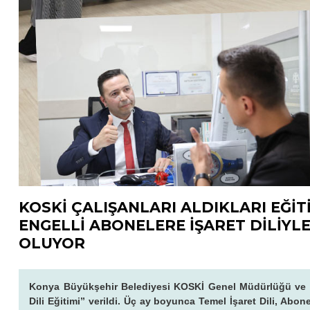
KOSKİ ÇALIŞANLARI ALDIKLARI EĞİT
ENGELLİ ABONELERE İŞARET DİLİYL
OLUYOR
Konya Büyükşehir Belediyesi KOSKİ Genel Müdürlüğü ve KO
Dili Eğitimi” verildi. Üç ay boyunca Temel İşaret Dili, Abo