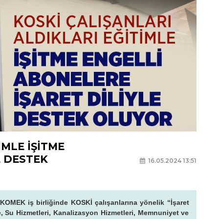
İMLE İŞİTME
E DESTEK
16.05.2024 13:51
MEK iş birliğinde KOSKİ çalışanlarına yönelik “İşaret
ne, Su Hizmetleri, Kanalizasyon Hizmetleri, Memnuniyet ve