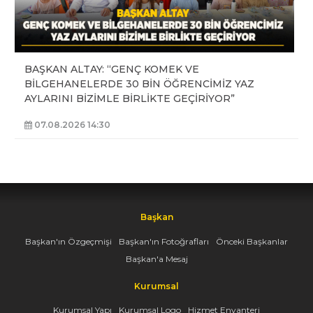
BAŞKAN ALTAY: “GENÇ KOMEK VE
BİLGEHANELERDE 30 BİN ÖĞRENCİMİZ YAZ
AYLARINI BİZİMLE BİRLİKTE GEÇİRİYOR”
07.08.2026 14:30
Başkan
Başkan'ın Özgeçmişi
Başkan'ın Fotoğrafları
Önceki Başkanlar
Başkan'a Mesaj
Kurumsal
Kurumsal Yapı
Kurumsal Logo
Hizmet Envanteri