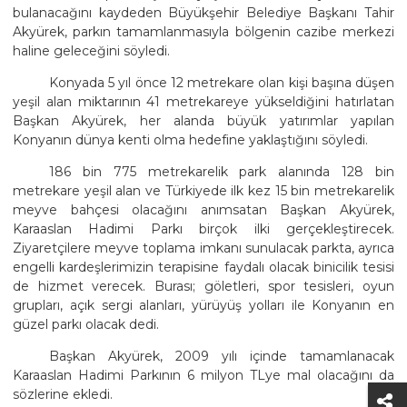
bulanacağını kaydeden Büyükşehir Belediye Başkanı Tahir
Akyürek, parkın tamamlanmasıyla bölgenin cazibe merkezi
haline geleceğini söyledi.
Konyada 5 yıl önce 12 metrekare olan kişi başına düşen
yeşil alan miktarının 41 metrekareye yükseldiğini hatırlatan
Başkan Akyürek, her alanda büyük yatırımlar yapılan
Konyanın dünya kenti olma hedefine yaklaştığını söyledi.
186 bin 775 metrekarelik park alanında 128 bin
metrekare yeşil alan ve Türkiyede ilk kez 15 bin metrekarelik
meyve bahçesi olacağını anımsatan Başkan Akyürek,
Karaaslan Hadimi Parkı birçok ilki gerçekleştirecek.
Ziyaretçilere meyve toplama imkanı sunulacak parkta, ayrıca
engelli kardeşlerimizin terapisine faydalı olacak binicilik tesisi
de hizmet verecek. Burası; göletleri, spor tesisleri, oyun
grupları, açık sergi alanları, yürüyüş yolları ile Konyanın en
güzel parkı olacak dedi.
Başkan Akyürek, 2009 yılı içinde tamamlanacak
Karaaslan Hadimi Parkının 6 milyon TLye mal olacağını da
sözlerine ekledi.