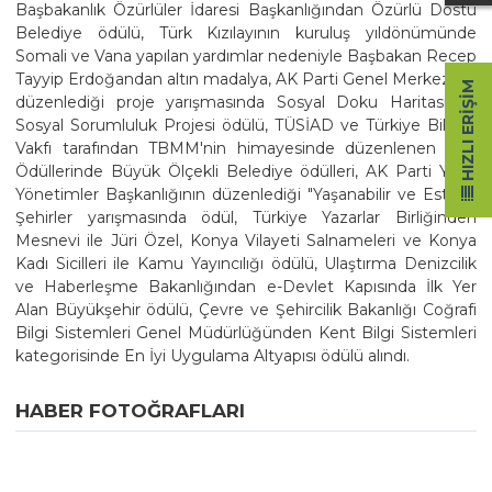
Başbakanlık Özürlüler İdaresi Başkanlığından Özürlü Dostu
Belediye ödülü, Türk Kızılayının kuruluş yıldönümünde
Somali ve Vana yapılan yardımlar nedeniyle Başbakan Recep
Tayyip Erdoğandan altın madalya, AK Parti Genel Merkezinin
HIZLI ERIŞIM
düzenlediği proje yarışmasında Sosyal Doku Haritası ve
Sosyal Sorumluluk Projesi ödülü, TÜSİAD ve Türkiye Bilişim
Vakfı tarafından TBMM'nin himayesinde düzenlenen eTR
Ödüllerinde Büyük Ölçekli Belediye ödülleri, AK Parti Yerel
Yönetimler Başkanlığının düzenlediği "Yaşanabilir ve Estetik
Şehirler yarışmasında ödül, Türkiye Yazarlar Birliğinden
Mesnevi ile Jüri Özel, Konya Vilayeti Salnameleri ve Konya
Kadı Sicilleri ile Kamu Yayıncılığı ödülü, Ulaştırma Denizcilik
ve Haberleşme Bakanlığından e-Devlet Kapısında İlk Yer
Alan Büyükşehir ödülü, Çevre ve Şehircilik Bakanlığı Coğrafi
Bilgi Sistemleri Genel Müdürlüğünden Kent Bilgi Sistemleri
kategorisinde En İyi Uygulama Altyapısı ödülü alındı.
HABER FOTOĞRAFLARI