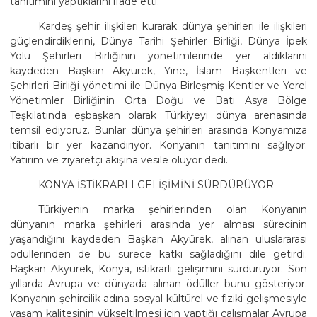
tanıtımını yaptıklarını ifade etti.
Kardeş şehir ilişkileri kurarak dünya şehirleri ile ilişkileri
güçlendirdiklerini, Dünya Tarihi Şehirler Birliği, Dünya İpek
Yolu Şehirleri Birliğinin yönetimlerinde yer aldıklarını
kaydeden Başkan Akyürek, Yine, İslam Başkentleri ve
Şehirleri Birliği yönetimi ile Dünya Birleşmiş Kentler ve Yerel
Yönetimler Birliğinin Orta Doğu ve Batı Asya Bölge
Teşkilatında eşbaşkan olarak Türkiyeyi dünya arenasında
temsil ediyoruz. Bunlar dünya şehirleri arasında Konyamıza
itibarlı bir yer kazandırıyor. Konyanın tanıtımını sağlıyor.
Yatırım ve ziyaretçi akışına vesile oluyor dedi.
KONYA İSTİKRARLI GELİŞİMİNİ SÜRDÜRÜYOR
Türkiyenin marka şehirlerinden olan Konyanın
dünyanın marka şehirleri arasında yer alması sürecinin
yaşandığını kaydeden Başkan Akyürek, alınan uluslararası
ödüllerinden de bu sürece katkı sağladığını dile getirdi.
Başkan Akyürek, Konya, istikrarlı gelişimini sürdürüyor. Son
yıllarda Avrupa ve dünyada alınan ödüller bunu gösteriyor.
Konyanın şehircilik adına sosyal-kültürel ve fiziki gelişmesiyle
yaşam kalitesinin yükseltilmesi için yaptığı çalışmalar Avrupa