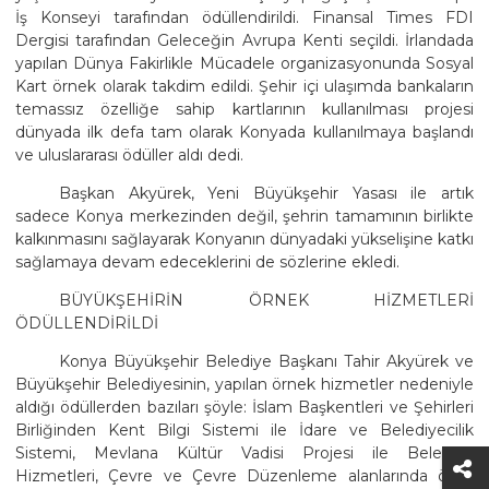
İş Konseyi tarafından ödüllendirildi. Finansal Times FDI
Dergisi tarafından Geleceğin Avrupa Kenti seçildi. İrlandada
yapılan Dünya Fakirlikle Mücadele organizasyonunda Sosyal
Kart örnek olarak takdim edildi. Şehir içi ulaşımda bankaların
temassız özelliğe sahip kartlarının kullanılması projesi
dünyada ilk defa tam olarak Konyada kullanılmaya başlandı
ve uluslararası ödüller aldı dedi.
Başkan Akyürek, Yeni Büyükşehir Yasası ile artık
sadece Konya merkezinden değil, şehrin tamamının birlikte
kalkınmasını sağlayarak Konyanın dünyadaki yükselişine katkı
sağlamaya devam edeceklerini de sözlerine ekledi.
BÜYÜKŞEHİRİN ÖRNEK HİZMETLERİ
ÖDÜLLENDİRİLDİ
Konya Büyükşehir Belediye Başkanı Tahir Akyürek ve
Büyükşehir Belediyesinin, yapılan örnek hizmetler nedeniyle
aldığı ödüllerden bazıları şöyle: İslam Başkentleri ve Şehirleri
Birliğinden Kent Bilgi Sistemi ile İdare ve Belediyecilik
Sistemi, Mevlana Kültür Vadisi Projesi ile Belediye
Hizmetleri, Çevre ve Çevre Düzenleme alanlarında ödül,