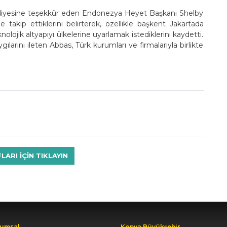
ediyesine teşekkür eden Endonezya Heyet Başkanı Shelby
 takip ettiklerini belirterek, özellikle başkent Jakartada
lojik altyapıyı ülkelerine uyarlamak istediklerini kaydetti.
arını ileten Abbas, Türk kurumları ve firmalarıyla birlikte
RI IÇIN TIKLAYIN
umsal
Konya Büyükşehir