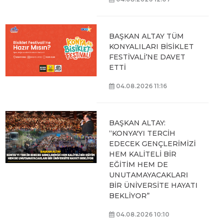
BAŞKAN ALTAY TÜM
KONYALILARI BİSİKLET
FESTİVALİ’NE DAVET
ETTİ
04.08.2026 11:16
BAŞKAN ALTAY:
“KONYA'YI TERCİH
EDECEK GENÇLERİMİZİ
HEM KALİTELİ BİR
EĞİTİM HEM DE
UNUTAMAYACAKLARI
BİR ÜNİVERSİTE HAYATI
BEKLİYOR”
04.08.2026 10:10