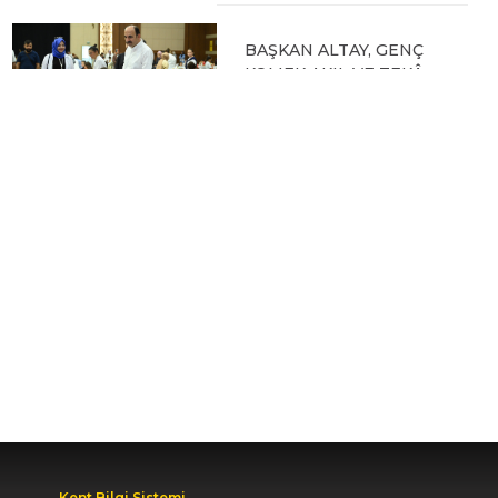
BAŞKAN ALTAY, GENÇ
KOMEK AKIL VE ZEKÂ
OYUNLARI’NIN FİNAL
TURUNDA
ÖĞRENCİLERİN
HEYECANINI PAYLAŞTI
06.08.2026 15:06
BAŞKAN ALTAY, KEÇİLİ
KANALI ISLAH
ÇALIŞMASI VE MURAT
KURUM CADDESİ’NDE
İNCELEMELERDE
BULUNDU
06.08.2026 12:46
Kent Bilgi Sistemi