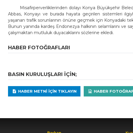
Misafirperverliklerinden dolayı Konya Büyükşehir Bel
Abbas, Konyayı ve burada hayata geçirilen sistemleri ilgiyle
yaşanan trafik sorunlarının önüne geçmek için Konyadaki tekno
Bunun yanında kardeş Endonezya halkının selamlarını ve saygıl
çalışmaktan mutluluk duyacaklarını sözlerine ekledi.
HABER FOTOĞRAFLARI
BASIN KURULUŞLARI IÇIN;
HABER METNI IÇIN TIKLAYIN
HABER FOTOĞRAFLA
Başkan
Kur