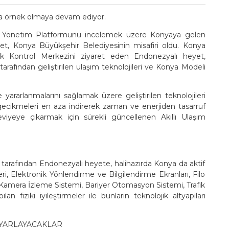
yla örnek olmaya devam ediyor.
afik Yönetim Platformunu incelemek üzere Konyaya gelen
yet, Konya Büyükşehir Belediyesinin misafiri oldu. Konya
ik Kontrol Merkezini ziyaret eden Endonezyalı heyet,
rafından geliştirilen ulaşım teknolojileri ve Konya Modeli
 yararlanmalarını sağlamak üzere geliştirilen teknolojileri
gecikmeleri en aza indirerek zaman ve enerjiden tasarruf
viyeye çıkarmak için sürekli güncellenen Akıllı Ulaşım
tarafından Endonezyalı heyete, halihazırda Konya da aktif
eri, Elektronik Yönlendirme ve Bilgilendirme Ekranları, Filo
Kamera İzleme Sistemi, Bariyer Otomasyon Sistemi, Trafik
an fiziki iyileştirmeler ile bunların teknolojik altyapıları
UYARLAYACAKLAR