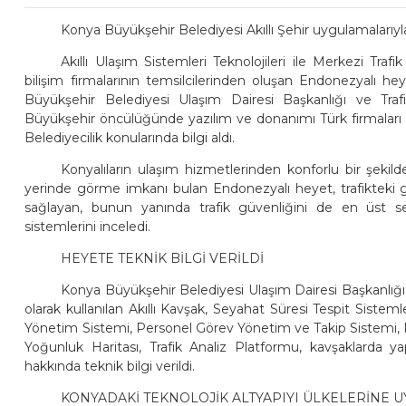
Konya Büyükşehir Belediyesi Akıllı Şehir uygulamaları
Akıllı Ulaşım Sistemleri Teknolojileri ile Merkezi Tr
bilişim firmalarının temsilcilerinden oluşan Endonezyalı he
Büyükşehir Belediyesi Ulaşım Dairesi Başkanlığı ve Traf
Büyükşehir öncülüğünde yazılım ve donanımı Türk firmaları ta
Belediyecilik konularında bilgi aldı.
Konyalıların ulaşım hizmetlerinden konforlu bir şekilde
yerinde görme imkanı bulan Endonezyalı heyet, trafikteki 
sağlayan, bunun yanında trafik güvenliğini de en üst se
sistemlerini inceledi.
HEYETE TEKNİK BİLGİ VERİLDİ
Konya Büyükşehir Belediyesi Ulaşım Dairesi Başkanlığı 
olarak kullanılan Akıllı Kavşak, Seyahat Süresi Tespit Sisteml
Yönetim Sistemi, Personel Görev Yönetim ve Takip Sistemi, 
Yoğunluk Haritası, Trafik Analiz Platformu, kavşaklarda yapıl
hakkında teknik bilgi verildi.
KONYADAKİ TEKNOLOJİK ALTYAPIYI ÜLKELERİNE 