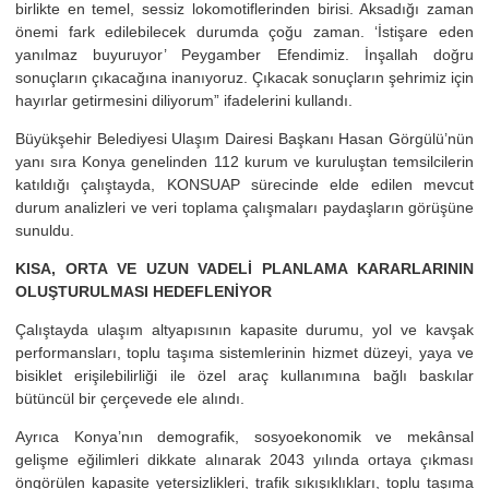
birlikte en temel, sessiz lokomotiflerinden birisi. Aksadığı zaman
önemi fark edilebilecek durumda çoğu zaman. ‘İstişare eden
yanılmaz buyuruyor’ Peygamber Efendimiz. İnşallah doğru
sonuçların çıkacağına inanıyoruz. Çıkacak sonuçların şehrimiz için
hayırlar getirmesini diliyorum” ifadelerini kullandı.
Büyükşehir Belediyesi Ulaşım Dairesi Başkanı Hasan Görgülü’nün
yanı sıra Konya genelinden 112 kurum ve kuruluştan temsilcilerin
katıldığı çalıştayda, KONSUAP sürecinde elde edilen mevcut
durum analizleri ve veri toplama çalışmaları paydaşların görüşüne
sunuldu.
KISA, ORTA VE UZUN VADELİ PLANLAMA KARARLARININ
OLUŞTURULMASI HEDEFLENİYOR
Çalıştayda ulaşım altyapısının kapasite durumu, yol ve kavşak
performansları, toplu taşıma sistemlerinin hizmet düzeyi, yaya ve
bisiklet erişilebilirliği ile özel araç kullanımına bağlı baskılar
bütüncül bir çerçevede ele alındı.
Ayrıca Konya’nın demografik, sosyoekonomik ve mekânsal
gelişme eğilimleri dikkate alınarak 2043 yılında ortaya çıkması
öngörülen kapasite yetersizlikleri, trafik sıkışıklıkları, toplu taşıma