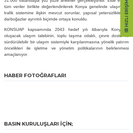
31.000 vatandaşla yüz yüze anketler gerçekleştirildi. Elde edilen
HIZLI ERIŞIM
tüm veriler birlikte değerlendirilerek Konya genelinde ulaşım ve
trafik sistemine ilişkin mevcut sorunlar, yapısal yetersizlikler ve
darboğazlar ayrıntılı biçimde ortaya konuldu.
KONSUAP kapsamında 2043 hedef yılı itibarıyla Konya’da
oluşacak ulaşım talebinin, toplu taşıma odaklı, çevre dostu ve
sürdürülebilir bir ulaşım sistemiyle karşılanmasına yönelik yatırım
öncelikleri ile işletme ve yönetim politikalarının belirlenmesi
amaçlanıyor.
HABER FOTOĞRAFLARI
BASIN KURULUŞLARI IÇIN;