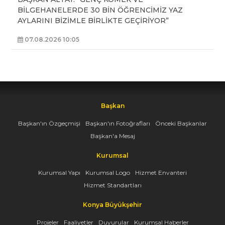
BİLGEHANELERDE 30 BİN ÖĞRENCİMİZ YAZ
AYLARINI BİZİMLE BİRLİKTE GEÇİRİYOR”
07.08.2026 10:05
Başkan
Başkan'ın Özgeçmişi
Başkan'ın Fotoğrafları
Önceki Başkanlar
Başkan'a Mesaj
Kurumsal
Kurumsal Yapı
Kurumsal Logo
Hizmet Envanteri
Hizmet Standartları
Konya Büyükşehir
Projeler
Faaliyetler
Duyurular
Kurumsal Haberler