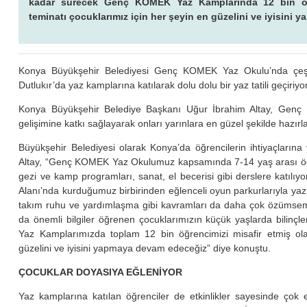
kadar sürecek Genç KOMEK Yaz Kamplarında 12 bin öğrenc
teminatı çocuklarımız için her şeyin en güzelini ve iyisin
Konya Büyükşehir Belediyesi Genç KOMEK Yaz Okulu’nda çeşit
Dutlukır’da yaz kamplarına katılarak dolu dolu bir yaz tatili geçiriyor
Konya Büyükşehir Belediye Başkanı Uğur İbrahim Altay, Genç 
gelişimine katkı sağlayarak onları yarınlara en güzel şekilde hazırla
Büyükşehir Belediyesi olarak Konya’da öğrencilerin ihtiyaçların
Altay, “Genç KOMEK Yaz Okulumuz kapsamında 7-14 yaş arası öğrenci
gezi ve kamp programları, sanat, el becerisi gibi derslere katı
Alanı’nda kurduğumuz birbirinden eğlenceli oyun parkurlarıyla yazın
takım ruhu ve yardımlaşma gibi kavramları da daha çok özümsemiş
da önemli bilgiler öğrenen çocuklarımızın küçük yaşlarda bilin
Yaz Kamplarımızda toplam 12 bin öğrencimizi misafir etmiş olac
güzelini ve iyisini yapmaya devam edeceğiz” diye konuştu.
ÇOCUKLAR DOYASIYA EĞLENİYOR
Yaz kamplarına katılan öğrenciler de etkinlikler sayesinde çok e