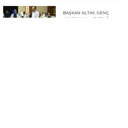
BAŞKAN ALTAY, GENÇ
KOMEK AKIL VE ZEKÂ
OYUNLARI’NIN FİNAL
TURUNDA
ÖĞRENCİLERİN
HEYECANINI PAYLAŞTI
06.08.2026 15:06
BAŞKAN ALTAY, KEÇİLİ
KANALI ISLAH
ÇALIŞMASI VE MURAT
KURUM CADDESİ’NDE
İNCELEMELERDE
BULUNDU
06.08.2026 12:46