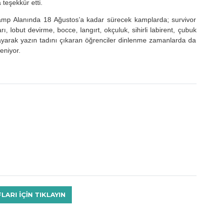
teşekkür etti.
amp Alanında 18 Ağustos’a kadar sürecek kamplarda; survivor
ı, lobut devirme, bocce, langırt, okçuluk, sihirli labirent, çubuk
yarak yazın tadını çıkaran öğrenciler dinlenme zamanlarda da
leniyor.
RI IÇIN TIKLAYIN