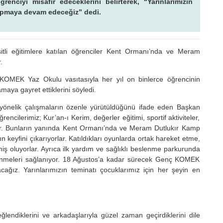
iyi misafir edeceklerini belirterek, “Yarınlarımızın
i yapmaya devam edeceğiz” dedi.
li eğitimlere katılan öğrenciler Kent Ormanı’nda ve Meram
.
KOMEK Yaz Okulu vasıtasıyla her yıl on binlerce öğrencinin
maya gayret ettiklerini söyledi.
a yönelik çalışmaların özenle yürütüldüğünü ifade eden Başkan
lerimiz; Kur’an-ı Kerim, değerler eğitimi, sportif aktiviteler,
lıyor. Bunların yanında Kent Ormanı’nda ve Meram Dutlukır Kamp
 keyfini çıkarıyorlar. Katıldıkları oyunlarda ortak hareket etme,
 oluyorlar. Ayrıca ilk yardım ve sağlıklı beslenme parkurunda
çlenmeleri sağlanıyor. 18 Ağustos’a kadar sürecek Genç KOMEK
ağız. Yarınlarımızın teminatı çocuklarımız için her şeyin en
ğlendiklerini ve arkadaşlarıyla güzel zaman geçirdiklerini dile