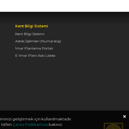
TAŞ BİNA’DA “KONYA
BİSİKLET FESTİVALİ”
TEMALI VİDEO MAPPİNG
Kent Bilgi Sistemi
VE DRONE GÖSTERİSİ
YAPILDI
Kent Bilgi Sistemi
Adres İşlemleri (Numarataj)
06.08.2026 09:43
İmar Planlama Portalı
E-İmar Planı Askı Listesi
BAŞKAN ALTAY: “GELİN,
SADECE MİDELERE
DEĞİL, RUHLARA DA
HİTAP EDEN KONYA’DA,
LEZZETİN
BAŞKENTİNDE
BULUŞALIM”
06.08.2026 09:26
minizi geliştirmek için kullanılmaktadır.
 lütfen
Çerez Politikamıza
bakınız.