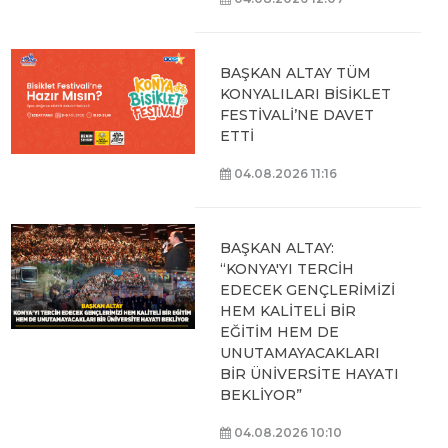
BAŞKAN ALTAY TÜM
KONYALILARI BİSİKLET
FESTİVALİ’NE DAVET
ETTİ
04.08.2026 11:16
BAŞKAN ALTAY:
“KONYA'YI TERCİH
EDECEK GENÇLERİMİZİ
HEM KALİTELİ BİR
EĞİTİM HEM DE
UNUTAMAYACAKLARI
BİR ÜNİVERSİTE HAYATI
BEKLİYOR”
04.08.2026 10:10