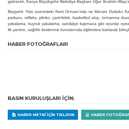
getirerek, Konya Büyükşehir Belediye Başkanı Uğur İbrahim Altay’a 
Beyşehir Yolu üzerindeki Kent Ormanı’nda ve Meram Dutlukır K
parkuru, refleks, plinko, çarkıfelek, basketbol atışı, tırmanma duvar
yakalama, kuyruk yakalama, sandalye kapmaca gibi oyunlar oyna
ilk yardım, sağlıklı beslenme konularında eğitimlere katılarak bilinç
HABER FOTOĞRAFLARI
BASIN KURULUŞLARI IÇIN;
HABER METNI IÇIN TIKLAYIN
HABER FOTOĞRAFLA