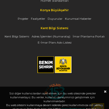
Hizmet Standartları
Konya Büyükşehir
Projeler
Faaliyetler
Duyurular
Kurumsal Haberler
Kent Bilgi Sistemi
Kent Bilgi Sistemi
Adres İşlemleri (Numarataj)
İmar Planlama Portalı
E-İmar Planı Askı Listesi
Sizi diğer kullanıcılardan ayırt etmek için bu web sitesinde çerezler
kullanmaktayız. Bu veriler, kullanıcı deneyiminizi geliştirmek için
kullanılmaktadır.
Bu web sitesini kullanmaya devam ederek çerez kullanımımıza izin vermiş
Copyright 2026, www.konya.bel.tr - Tüm Hakları Saklıdır - Bilgi İşlem Dairesi
Başkanlığı