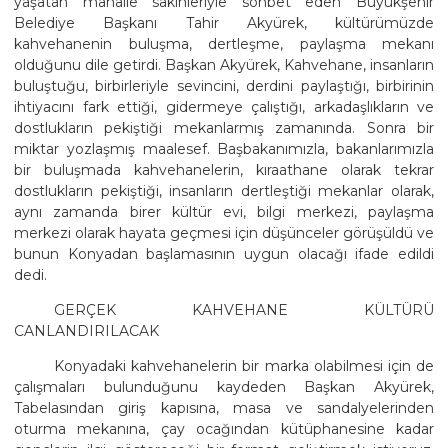
yaşatan mahalle sakinleriyle sohbet eden Büyükşehir
Belediye Başkanı Tahir Akyürek, kültürümüzde
kahvehanenin buluşma, dertleşme, paylaşma mekanı
olduğunu dile getirdi. Başkan Akyürek, Kahvehane, insanların
buluştuğu, birbirleriyle sevincini, derdini paylaştığı, birbirinin
ihtiyacını fark ettiği, gidermeye çalıştığı, arkadaşlıkların ve
dostlukların pekiştiği mekanlarmış zamanında. Sonra bir
miktar yozlaşmış maalesef. Başbakanımızla, bakanlarımızla
bir buluşmada kahvehanelerin, kıraathane olarak tekrar
dostlukların pekiştiği, insanların dertleştiği mekanlar olarak,
aynı zamanda birer kültür evi, bilgi merkezi, paylaşma
merkezi olarak hayata geçmesi için düşünceler görüşüldü ve
bunun Konyadan başlamasının uygun olacağı ifade edildi
dedi.
GERÇEK KAHVEHANE KÜLTÜRÜ
CANLANDIRILACAK
Konyadaki kahvehanelerin bir marka olabilmesi için de
çalışmaları bulunduğunu kaydeden Başkan Akyürek,
Tabelasından giriş kapısına, masa ve sandalyelerinden
oturma mekanına, çay ocağından kütüphanesine kadar