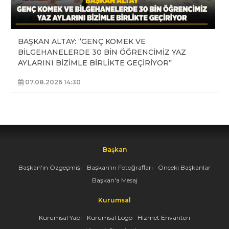
BAŞKAN ALTAY: “GENÇ KOMEK VE
BİLGEHANELERDE 30 BİN ÖĞRENCİMİZ YAZ
AYLARINI BİZİMLE BİRLİKTE GEÇİRİYOR”
07.08.2026 14:30
Başkan
Başkan'ın Özgeçmişi
Başkan'ın Fotoğrafları
Önceki Başkanlar
Başkan'a Mesaj
Kurumsal
Kurumsal Yapı
Kurumsal Logo
Hizmet Envanteri