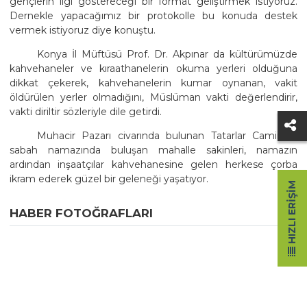
gençlerin ilgi göstereceği bir format geliştirmek istiyoruz.
Dernekle yapacağımız bir protokolle bu konuda destek
vermek istiyoruz diye konuştu.
Konya İl Müftüsü Prof. Dr. Akpınar da kültürümüzde
kahvehaneler ve kıraathanelerin okuma yerleri olduğuna
dikkat çekerek, kahvehanelerin kumar oynanan, vakit
öldürülen yerler olmadığını, Müslüman vakti değerlendirir,
vakti diriltir sözleriyle dile getirdi.
Muhacir Pazarı civarında bulunan Tatarlar Camiinde
sabah namazında buluşan mahalle sakinleri, namazın
ardından inşaatçılar kahvehanesine gelen herkese çorba
ikram ederek güzel bir geleneği yaşatıyor.
HIZLI ERIŞIM
HABER FOTOĞRAFLARI