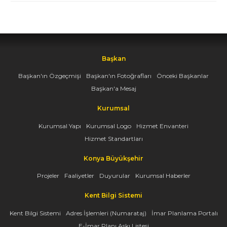
Başkan
Başkan'ın Özgeçmişi
Başkan'ın Fotoğrafları
Önceki Başkanlar
Başkan'a Mesaj
Kurumsal
Kurumsal Yapı
Kurumsal Logo
Hizmet Envanteri
Hizmet Standartları
Konya Büyükşehir
Projeler
Faaliyetler
Duyurular
Kurumsal Haberler
Kent Bilgi Sistemi
Kent Bilgi Sistemi
Adres İşlemleri (Numarataj)
İmar Planlama Portalı
E-İmar Planı Askı Listesi