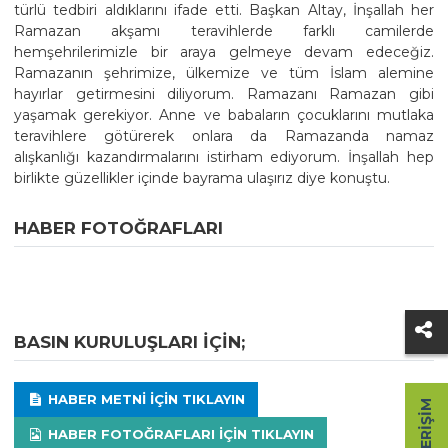
türlü tedbiri aldıklarını ifade etti. Başkan Altay, İnşallah her
Ramazan akşamı teravihlerde farklı camilerde
hemşehrilerimizle bir araya gelmeye devam edeceğiz.
Ramazanın şehrimize, ülkemize ve tüm İslam alemine
hayırlar getirmesini diliyorum. Ramazanı Ramazan gibi
yaşamak gerekiyor. Anne ve babaların çocuklarını mutlaka
teravihlere götürerek onlara da Ramazanda namaz
alışkanlığı kazandırmalarını istirham ediyorum. İnşallah hep
birlikte güzellikler içinde bayrama ulaşırız diye konuştu.
HABER FOTOĞRAFLARI
BASIN KURULUŞLARI IÇIN;
HABER METNI IÇIN TIKLAYIN
HIZLI ERIŞIM
HABER FOTOĞRAFLARI IÇIN TIKLAYIN