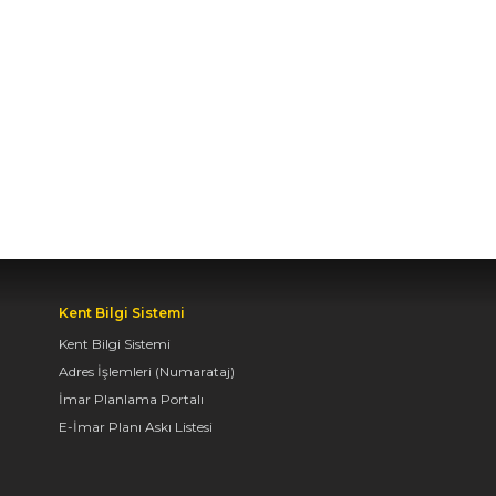
ARAYA GELDİ
04.08.2026 12:07
BAŞKAN ALTAY TÜM
KONYALILARI BİSİKLET
FESTİVALİ’NE DAVET
ETTİ
04.08.2026 11:16
Kent Bilgi Sistemi
KONYA BİSİKLET
Kent Bilgi Sistemi
FESTİVALİ’NİN AÇILIŞI
Adres İşlemleri (Numarataj)
COŞKUYLA
GERÇEKLEŞTİ
İmar Planlama Portalı
E-İmar Planı Askı Listesi
08.08.2026 12:50