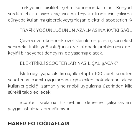
Türkiyenin bisiklet şehri konumunda olan Konyad
sürdürülebilir ulaşım araçlarını da teşvik etmek için çal
dünyada kullanımı giderek yaygınlaşan elektrikli scooterları K
TRAFİK YOĞUNLUĞUNUN AZALMASINA KATKI SAĞ
Çevreci ve ekonomik özellikleri ile ön plana çıkan elek
şehirdeki trafik yoğunluğunun ve otopark probleminin de az
keyifli bir seyahat deneyimi de yaşamış olacak.
ELEKTRİKLİ SCOOTERLAR NASIL ÇALIŞACAK?
İşletmeyi yapacak firma, ilk etapta 100 adet scooterı 
scooterları mobil uygulamada gösterilen noktalardan alacak,
kullanıcı geldiği zaman yine mobil uygulama üzerinden kilidi
sürekli takip edilecek.
Scooter kiralama hizmetinin deneme çalışmasının 
yaygınlaştırılması hedefleniyor.
HABER FOTOĞRAFLARI