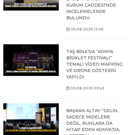
KURUM CADDESİ’NDE
İNCELEMELERDE
BULUNDU
06.08.2026 12:46
TAŞ BİNA’DA “KONYA
BİSİKLET FESTİVALİ”
TEMALI VİDEO MAPPİNG
VE DRONE GÖSTERİSİ
YAPILDI
06.08.2026 09:43
BAŞKAN ALTAY: “GELİN,
SADECE MİDELERE
DEĞİL, RUHLARA DA
HİTAP EDEN KONYA’DA,