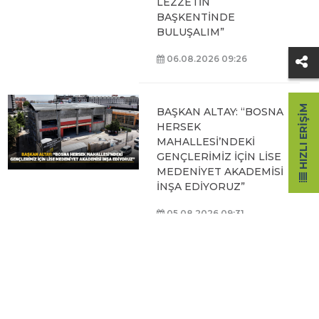
LEZZETİN
BAŞKENTİNDE
BULUŞALIM”
06.08.2026 09:26
HIZLI ERIŞIM
BAŞKAN ALTAY: “BOSNA
HERSEK
MAHALLESİ’NDEKİ
GENÇLERİMİZ İÇİN LİSE
MEDENİYET AKADEMİSİ
İNŞA EDİYORUZ”
05.08.2026 09:31
BAŞKAN ALTAY, HALİT
EROĞLU KUR’AN
KURSU’NDA
ÖĞRENCİLERLE BİR