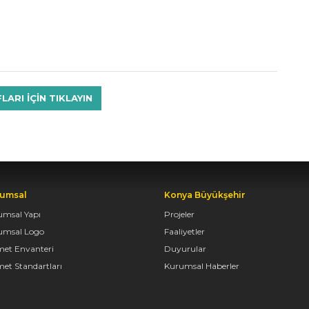
RI IÇIN TIKLAYIN
umsal
Konya Büyükşehir
umsal Yapı
Projeler
umsal Logo
Faaliyetler
met Envanteri
Duyurular
et Standartları
Kurumsal Haberler