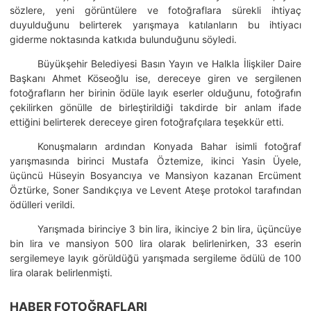
sözlere, yeni görüntülere ve fotoğraflara sürekli ihtiyaç
duyulduğunu belirterek yarışmaya katılanların bu ihtiyacı
giderme noktasında katkıda bulunduğunu söyledi.
Büyükşehir Belediyesi Basın Yayın ve Halkla İlişkiler Daire
Başkanı Ahmet Köseoğlu ise, dereceye giren ve sergilenen
fotoğrafların her birinin ödüle layık eserler olduğunu, fotoğrafın
çekilirken gönülle de birleştirildiği takdirde bir anlam ifade
ettiğini belirterek dereceye giren fotoğrafçılara teşekkür etti.
Konuşmaların ardından Konyada Bahar isimli fotoğraf
yarışmasında birinci Mustafa Öztemize, ikinci Yasin Üyele,
üçüncü Hüseyin Bosyancıya ve Mansiyon kazanan Ercüment
Öztürke, Soner Sandıkçıya ve Levent Ateşe protokol tarafından
ödülleri verildi.
Yarışmada birinciye 3 bin lira, ikinciye 2 bin lira, üçüncüye
bin lira ve mansiyon 500 lira olarak belirlenirken, 33 eserin
sergilemeye layık görüldüğü yarışmada sergileme ödülü de 100
lira olarak belirlenmişti.
HABER FOTOĞRAFLARI