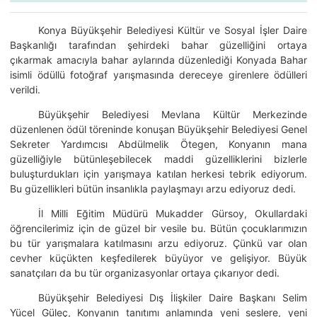
Konya Büyükşehir Belediyesi Kültür ve Sosyal İşler Daire
Başkanlığı tarafından şehirdeki bahar güzelliğini ortaya
çıkarmak amacıyla bahar aylarında düzenlediği Konyada Bahar
isimli ödüllü fotoğraf yarışmasında dereceye girenlere ödülleri
verildi.
Büyükşehir Belediyesi Mevlana Kültür Merkezinde
düzenlenen ödül töreninde konuşan Büyükşehir Belediyesi Genel
Sekreter Yardımcısı Abdülmelik Ötegen, Konyanın mana
güzelliğiyle bütünleşebilecek maddi güzelliklerini bizlerle
buluşturdukları için yarışmaya katılan herkesi tebrik ediyorum.
Bu güzellikleri bütün insanlıkla paylaşmayı arzu ediyoruz dedi.
İl Milli Eğitim Müdürü Mukadder Gürsoy, Okullardaki
öğrencilerimiz için de güzel bir vesile bu. Bütün çocuklarımızın
bu tür yarışmalara katılmasını arzu ediyoruz. Çünkü var olan
cevher küçükten keşfedilerek büyüyor ve gelişiyor. Büyük
sanatçıları da bu tür organizasyonlar ortaya çıkarıyor dedi.
Büyükşehir Belediyesi Dış İlişkiler Daire Başkanı Selim
Yücel Güleç, Konyanın tanıtımı anlamında yeni seslere, yeni