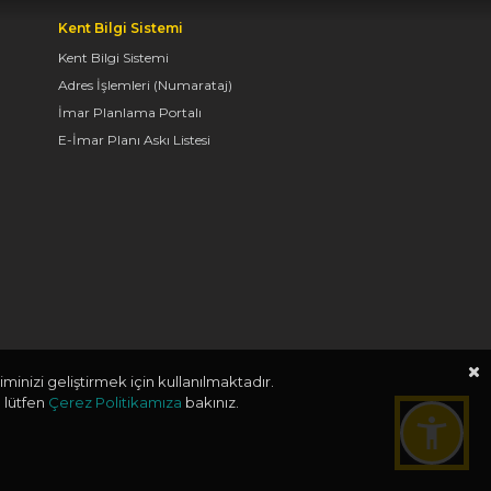
OYUNLARI’NIN FİNAL
Kent Bilgi Sistemi
TURUNDA
ÖĞRENCİLERİN
Kent Bilgi Sistemi
HEYECANINI PAYLAŞTI
Adres İşlemleri (Numarataj)
İmar Planlama Portalı
06.08.2026 15:06
E-İmar Planı Askı Listesi
BAŞKAN ALTAY, KEÇİLİ
KANALI ISLAH
ÇALIŞMASI VE MURAT
KURUM CADDESİ’NDE
İNCELEMELERDE
BULUNDU
06.08.2026 12:46
minizi geliştirmek için kullanılmaktadır.
 lütfen
Çerez Politikamıza
bakınız.
TAŞ BİNA’DA “KONYA
BİSİKLET FESTİVALİ”
TEMALI VİDEO MAPPİNG