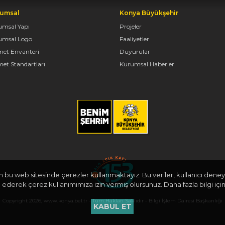
umsal
Konya Büyükşehir
umsal Yapı
Projeler
umsal Logo
Faaliyetler
met Envanteri
Duyurular
et Standartları
Kurumsal Haberler
in bu web sitesinde çerezler kullanmaktayız. Bu veriler, kullanıcı deneyi
derek çerez kullanımımıza izin vermiş olursunuz. Daha fazla bilgi için
Copyright 2026, www.konya.bel.tr - Tüm Hakları Saklıdır - Bilgi İşlem Dairesi Başkanlığı
KABUL ET