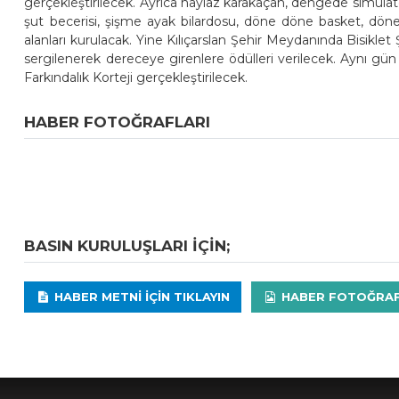
gerçekleştirilecek. Ayrıca haylaz karakaçan, dengede simülatö
şut becerisi, şişme ayak bilardosu, döne döne basket, dön
alanları kurulacak. Yine Kılıçarslan Şehir Meydanında Bisikl
sergilenerek dereceye girenlere ödülleri verilecek. Aynı gün 
Farkındalık Korteji gerçekleştirilecek.
HABER FOTOĞRAFLARI
BASIN KURULUŞLARI IÇIN;
HABER METNI IÇIN TIKLAYIN
HABER FOTOĞRAFLA