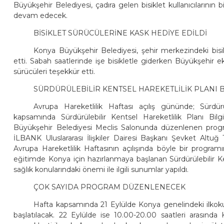
Büyükşehir Belediyesi, çadıra gelen bisiklet kullanıcılarının 
devam edecek.
BİSİKLET SÜRÜCÜLERİNE KASK HEDİYE EDİLDİ
Konya Büyükşehir Belediyesi, şehir merkezindeki bisik
etti. Sabah saatlerinde işe bisikletle giderken Büyükşehir ekip
sürücüleri teşekkür etti.
SÜRDÜRÜLEBİLİR KENTSEL HAREKETLİLİK PLANI B
Avrupa Hareketlilik Haftası açılış gününde; Sürdürü
kapsamında Sürdürülebilir Kentsel Hareketlilik Planı Bilg
Büyükşehir Belediyesi Meclis Salonunda düzenlenen prog
İLBANK Uluslararası İlişkiler Dairesi Başkanı Şevket Altu
Avrupa Hareketlilik Haftasının açılışında böyle bir prog
eğitimde Konya için hazırlanmaya başlanan Sürdürülebilir Ken
sağlık konularındaki önemi ile ilgili sunumlar yapıldı.
ÇOK SAYIDA PROGRAM DÜZENLENECEK
Hafta kapsamında 21 Eylülde Konya genelindeki ilkokul
başlatılacak. 22 Eylülde ise 10.00-20.00 saatleri arasında K