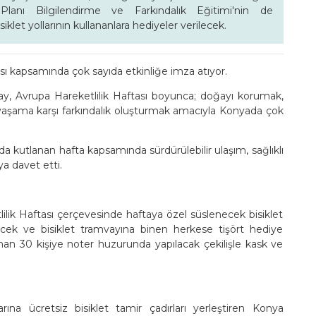
ik Planı Bilgilendirme ve Farkındalık Eğitimi'nin de
iklet yollarının kullananlara hediyeler verilecek.
sı kapsamında çok sayıda etkinliğe imza atıyor.
y, Avrupa Hareketlilik Haftası boyunca; doğayı korumak,
z yaşama karşı farkındalık oluşturmak amacıyla Konyada çok
da kutlanan hafta kapsamında sürdürülebilir ulaşım, sağlıklı
ya davet etti.
Z
lik Haftası çerçevesinde haftaya özel süslenecek bisiklet
recek ve bisiklet tramvayına binen herkese tişört hediye
lanan 30 kişiye noter huzurunda yapılacak çekilişle kask ve
rına ücretsiz bisiklet tamir çadırları yerleştiren Konya