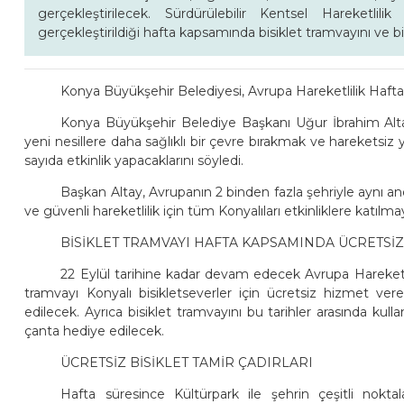
gerçekleştirilecek. Sürdürülebilir Kentsel Hareketlil
gerçekleştirildiği hafta kapsamında bisiklet tramvayını ve bis
Konya Büyükşehir Belediyesi, Avrupa Hareketlilik Hafta
Konya Büyükşehir Belediye Başkanı Uğur İbrahim Alta
yeni nesillere daha sağlıklı bir çevre bırakmak ve hareketsi
sayıda etkinlik yapacaklarını söyledi.
Başkan Altay, Avrupanın 2 binden fazla şehriyle aynı an
ve güvenli hareketlilik için tüm Konyalıları etkinliklere katılma
BİSİKLET TRAMVAYI HAFTA KAPSAMINDA ÜCRETSİ
22 Eylül tarihine kadar devam edecek Avrupa Hareketli
tramvayı Konyalı bisikletseverler için ücretsiz hizmet ve
edilecek. Ayrıca bisiklet tramvayını bu tarihler arasında kul
çanta hediye edilecek.
ÜCRETSİZ BİSİKLET TAMİR ÇADIRLARI
Hafta süresince Kültürpark ile şehrin çeşitli noktala