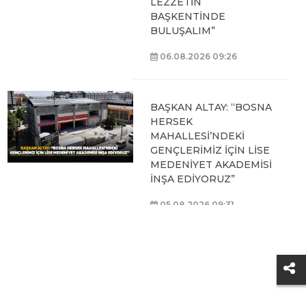
LEZZETİN
BAŞKENTİNDE
BULUŞALIM”
06.08.2026 09:26
BAŞKAN ALTAY: “BOSNA
HERSEK
MAHALLESİ’NDEKİ
GENÇLERİMİZ İÇİN LİSE
MEDENİYET AKADEMİSİ
İNŞA EDİYORUZ”
05.08.2026 09:31
BAŞKAN ALTAY, HALİT
EROĞLU KUR’AN
KURSU’NDA
ÖĞRENCİLERLE BİR