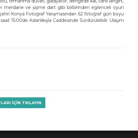
rü, tırmanma duvarı, gladyatör, dengede kal, canlı langırt,
er merdane ve şişme dart gibi birbirinden eğlenceli oyun
et Şehri Konya Fotoğraf Yarışmasından 62 fotoğraf gün boyu
saat 15:00de Aslanlıkışla Caddesinde Sürdürülebilir Ulaşım
RI IÇIN TIKLAYIN