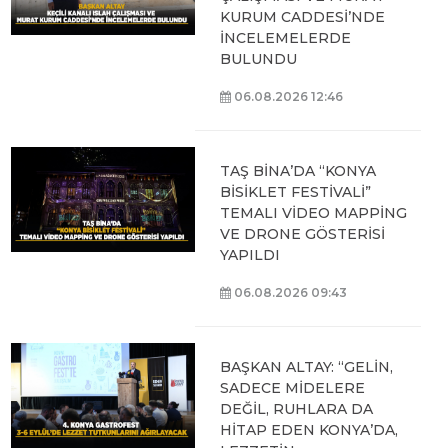
KURUM CADDESİ’NDE
İNCELEMELERDE
BULUNDU
06.08.2026 12:46
TAŞ BİNA’DA “KONYA
BİSİKLET FESTİVALİ”
TEMALI VİDEO MAPPİNG
VE DRONE GÖSTERİSİ
YAPILDI
06.08.2026 09:43
BAŞKAN ALTAY: “GELİN,
SADECE MİDELERE
DEĞİL, RUHLARA DA
HİTAP EDEN KONYA’DA,