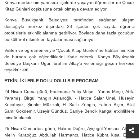
Konya merkezinin yanı sıra ilçelerde yaşayan öğrenciler de Çocuk
Kitap Günleri coşkusuna ortak olmaya devam ediyor.
Konya Büyükşehir Belediyesi tarafından sağlanan ulaşım
desteğiyle merkez dışındaki 28 ilçeden çok sayıda öğrenci
otobüslerle etkinlik alanına getiriliyor. Böylece daha fazla çocuğun
bu kültürel etkinlikten faydalanması sağlanıyor.
Velileri ve öğretmenleriyle “Çocuk Kitap Günleri”ne katılan minikler
de burada çok eğlendiklerini ifade ederek, Konya Büyükşehir
Belediye Başkanı Uğur İbrahim Altay’a ve emeği geçen herkese
teşekkür etti.
ETKİNLİKLERLE DOLU DOLU BİR PROGRAM
24 Nisan Cuma günü; Fadimana Yetiş Meşe - Yunus Meşe, Atilla
Yaramış, Birgül Yangın Aslanoğlu - Hatice Salar Ünal, Hüseyin
Kocabıyık, Şirinler Müzikali, H. Salih Zengin, Fatma Biçer, Bilal
Sami Gökdemir, Üzeyir Gündüz, Saniye Bencik Kangal etkinliklere
misafir olacak.
25 Nisan Cumartesi günü; Halime Doğru, Ayşegül Yoncacı, Ahmet
Melih Karaoğuz, Abdullah Harmancı, Hatice Kübra Kısa, Erkan