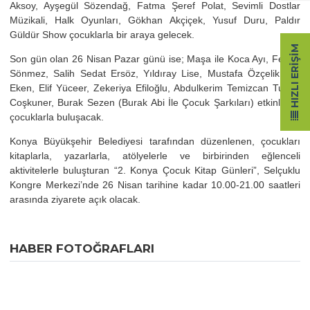
Aksoy, Ayşegül Sözendağ, Fatma Şeref Polat, Sevimli Dostlar
Müzikali, Halk Oyunları, Gökhan Akçiçek, Yusuf Duru, Paldır
Güldür Show çocuklarla bir araya gelecek.
HIZLI ERIŞIM
Son gün olan 26 Nisan Pazar günü ise; Maşa ile Koca Ayı, Feride
Sönmez, Salih Sedat Ersöz, Yıldıray Lise, Mustafa Özçelik, Elif
Eken, Elif Yüceer, Zekeriya Efiloğlu, Abdulkerim Temizcan Tuğba
Coşkuner, Burak Sezen (Burak Abi İle Çocuk Şarkıları) etkinlikleri
çocuklarla buluşacak.
Konya Büyükşehir Belediyesi tarafından düzenlenen, çocukları
kitaplarla, yazarlarla, atölyelerle ve birbirinden eğlenceli
aktivitelerle buluşturan “2. Konya Çocuk Kitap Günleri”, Selçuklu
Kongre Merkezi’nde 26 Nisan tarihine kadar 10.00-21.00 saatleri
arasında ziyarete açık olacak.
HABER FOTOĞRAFLARI