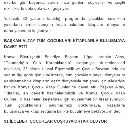
okurlar gün boyunca süren imza günleri, söyleşiler ve çeşitli
etkinliklerle dolu dolu vakit geçiriyor.
Yaklaşık 60 yazarın katıldığı programda çocuklar, sevdikleri
yazarlarla birebir tanışma fırsatı bulurken, kitapların dünyasını
daha yakından keşfediyor.
BAŞKAN ALTAY TÜM ÇOCUKLARI KİTAPLARLA BULUŞMAYA
DAVET ETTİ
Konya Büyükşehir Belediye Başkanı Uğur İbrahim Altay,
“Okumadığın Gün Karanlıktasın” sloganıyla düzenledikleri
etkinliğin, 23 Nisan Ulusal Egemenlik ve Çocuk Bayramı’nda da
yoğun ilgi gördüğünü belirterek, tüm çocukları hayal dünyalarını
genişletmek ve kitapların eşsiz dünyasıyla tanışmak için aileleriyle
birlikte Konya Çocuk Kitap Günleri’ne davet etti. Başkan Altay,
“Kitaplar, en değerli hazinelerimizdir ve Konya Çocuk Kitap
Günleri, o hazineleri keşfetmek için mükemmel bir fırsat sunuyor.
Tüm çocuklarımızı salonlarımızı doldurmaya, yazarlarla
buluşmaya ve kitap sevgisini birlikte büyütmeye bekliyorum” dedi.
31 İLÇEDEKİ ÇOCUKLAR COŞKUYA ORTAK OLUYOR