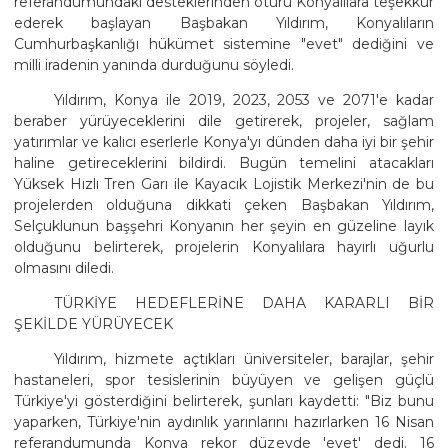
referandumundaki desteklerinden ötürü Konyalılara teşekkür
ederek başlayan Başbakan Yıldırım, Konyalıların
Cumhurbaşkanlığı hükümet sistemine "evet" dediğini ve
milli iradenin yanında durduğunu söyledi.
Yıldırım, Konya ile 2019, 2023, 2053 ve 2071'e kadar
beraber yürüyeceklerini dile getirerek, projeler, sağlam
yatırımlar ve kalıcı eserlerle Konya'yı dünden daha iyi bir şehir
haline getireceklerini bildirdi. Bugün temelini atacakları
Yüksek Hızlı Tren Garı ile Kayacık Lojistik Merkezi'nin de bu
projelerden olduğuna dikkati çeken Başbakan Yıldırım,
Selçuklunun başşehri Konyanın her şeyin en güzeline layık
olduğunu belirterek, projelerin Konyalılara hayırlı uğurlu
olmasını diledi.
TÜRKİYE HEDEFLERİNE DAHA KARARLI BİR
ŞEKİLDE YÜRÜYECEK
Yıldırım, hizmete açtıkları üniversiteler, barajlar, şehir
hastaneleri, spor tesislerinin büyüyen ve gelişen güçlü
Türkiye'yi gösterdiğini belirterek, şunları kaydetti: "Biz bunu
yaparken, Türkiye'nin aydınlık yarınlarını hazırlarken 16 Nisan
referandumunda Konya rekor düzeyde 'evet' dedi. 16