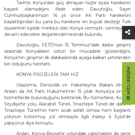
Tarihte Konya'dan güç almayan hiçbir siyasi hareketin
başarılı olamadığını ifade eden Davutoğlu, Sayın
Cumhurbaşkanımızın 16 yıl önce AK Parti hareketini
başlattığından bu yana bu harekete en büyük desteği Türk
siyasetinin lojistik merkezi olan Konya vermiştir, vermeye de
devam edecektir değerlendirmesinde bulundu.
Davutoğlu, FETÖ'nün 15 Temmuz'daki darbe girişimi
sırasında Konyalıların üstün bir mücadele gösterdiğini,
Konya'nın girişimin ilk dakikalarında ayağa kalkan şehirlerden
biri olduğunu hatırlattı.
HIZLI ERIŞIM
KONYA PROJELERİ TAM HIZ
Ulaştırma, Denizcilik ve Haberleşme Bakanı Ahmet
Arslan da AK Parti Hükümeti'nin 15 yıldır Konya'ya önemli
hizmetlerde bulunduğunu belirterek, Bu hizmetlere, Konya-
Seydişehir yolu, Alacabel Tüneli, Tınaztepe Tüneli de dahil ki
Tınaztepe Tüneli'nin hem sıcak asfalt olması hem bağlantı
yolunun bölünmüş yol olmasıyla ilgili ihaleyi 6 Eylül'de
yapıyoruz diye konuştu.
Arslan, Konya-Beyşehir yolundaki çalışmaların da sene