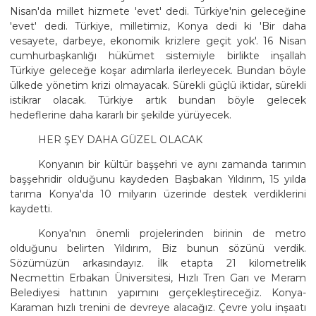
Nisan'da millet hizmete 'evet' dedi. Türkiye'nin geleceğine
'evet' dedi. Türkiye, milletimiz, Konya dedi ki 'Bir daha
vesayete, darbeye, ekonomik krizlere geçit yok'. 16 Nisan
cumhurbaşkanlığı hükümet sistemiyle birlikte inşallah
Türkiye geleceğe koşar adımlarla ilerleyecek. Bundan böyle
ülkede yönetim krizi olmayacak. Sürekli güçlü iktidar, sürekli
istikrar olacak. Türkiye artık bundan böyle gelecek
hedeflerine daha kararlı bir şekilde yürüyecek.
HER ŞEY DAHA GÜZEL OLACAK
Konyanın bir kültür başşehri ve aynı zamanda tarımın
başşehridir olduğunu kaydeden Başbakan Yıldırım, 15 yılda
tarıma Konya'da 10 milyarın üzerinde destek verdiklerini
kaydetti.
Konya'nın önemli projelerinden birinin de metro
olduğunu belirten Yıldırım, Biz bunun sözünü verdik.
Sözümüzün arkasındayız. İlk etapta 21 kilometrelik
Necmettin Erbakan Üniversitesi, Hızlı Tren Garı ve Meram
Belediyesi hattının yapımını gerçekleştireceğiz. Konya-
Karaman hızlı trenini de devreye alacağız. Çevre yolu inşaatı