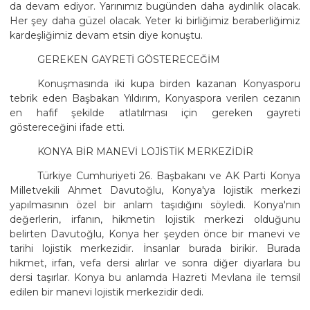
da devam ediyor. Yarınımız bugünden daha aydınlık olacak.
Her şey daha güzel olacak. Yeter ki birliğimiz beraberliğimiz
kardeşliğimiz devam etsin diye konuştu.
GEREKEN GAYRETİ GÖSTERECEĞİM
Konuşmasında iki kupa birden kazanan Konyasporu
tebrik eden Başbakan Yıldırım, Konyaspora verilen cezanın
en hafif şekilde atlatılması için gereken gayreti
göstereceğini ifade etti.
KONYA BİR MANEVİ LOJİSTİK MERKEZİDİR
Türkiye Cumhuriyeti 26. Başbakanı ve AK Parti Konya
Milletvekili Ahmet Davutoğlu, Konya'ya lojistik merkezi
yapılmasının özel bir anlam taşıdığını söyledi. Konya'nın
değerlerin, irfanın, hikmetin lojistik merkezi olduğunu
belirten Davutoğlu, Konya her şeyden önce bir manevi ve
tarihi lojistik merkezidir. İnsanlar burada birikir. Burada
hikmet, irfan, vefa dersi alırlar ve sonra diğer diyarlara bu
dersi taşırlar. Konya bu anlamda Hazreti Mevlana ile temsil
edilen bir manevi lojistik merkezidir dedi.