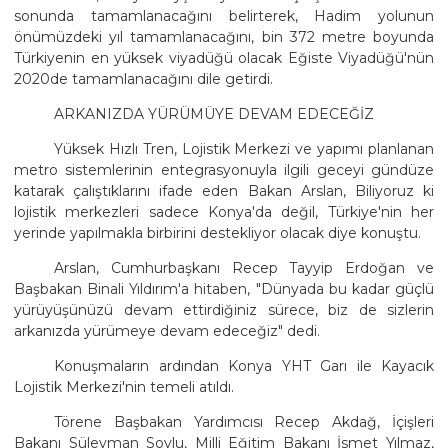
sonunda tamamlanacağını belirterek, Hadim yolunun
önümüzdeki yıl tamamlanacağını, bin 372 metre boyunda
Türkiyenin en yüksek viyadüğü olacak Eğiste Viyadüğü'nün
2020de tamamlanacağını dile getirdi.
ARKANIZDA YÜRÜMÜYE DEVAM EDECEĞİZ
Yüksek Hızlı Tren, Lojistik Merkezi ve yapımı planlanan
metro sistemlerinin entegrasyonuyla ilgili geceyi gündüze
katarak çalıştıklarını ifade eden Bakan Arslan, Biliyoruz ki
lojistik merkezleri sadece Konya'da değil, Türkiye'nin her
yerinde yapılmakla birbirini destekliyor olacak diye konuştu.
Arslan, Cumhurbaşkanı Recep Tayyip Erdoğan ve
Başbakan Binali Yıldırım'a hitaben, "Dünyada bu kadar güçlü
yürüyüşünüzü devam ettirdiğiniz sürece, biz de sizlerin
arkanızda yürümeye devam edeceğiz" dedi.
Konuşmaların ardından Konya YHT Garı ile Kayacık
Lojistik Merkezi'nin temeli atıldı.
Törene Başbakan Yardımcısı Recep Akdağ, İçişleri
Bakanı Süleyman Soylu, Milli Eğitim Bakanı İsmet Yılmaz,