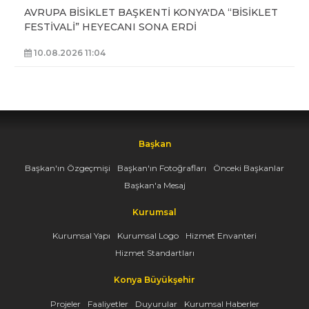
AVRUPA BİSİKLET BAŞKENTİ KONYA'DA “BİSİKLET
FESTİVALİ” HEYECANI SONA ERDİ
10.08.2026 11:04
Başkan
Başkan'ın Özgeçmişi
Başkan'ın Fotoğrafları
Önceki Başkanlar
Başkan'a Mesaj
Kurumsal
Kurumsal Yapı
Kurumsal Logo
Hizmet Envanteri
Hizmet Standartları
Konya Büyükşehir
Projeler
Faaliyetler
Duyurular
Kurumsal Haberler