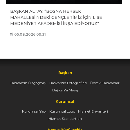
BAŞKAN ALTAY: “BOSNA HERSEK
MAHALLESİ’NDEKİ GENÇLERİMİZ İÇİN LİSE
MEDENİYET AKADEMİSİ İNŞA EDİYORUZ”
05.08.2026 09:31
Başkan
Başkan'ın Özgeçmişi
Başkan'ın Fotoğrafları
Önceki Başkanlar
Başkan'a Mesaj
Kurumsal
Kurumsal Yapı
Kurumsal Logo
Hizmet Envanteri
Hizmet Standartları
Konya Büyükşehir