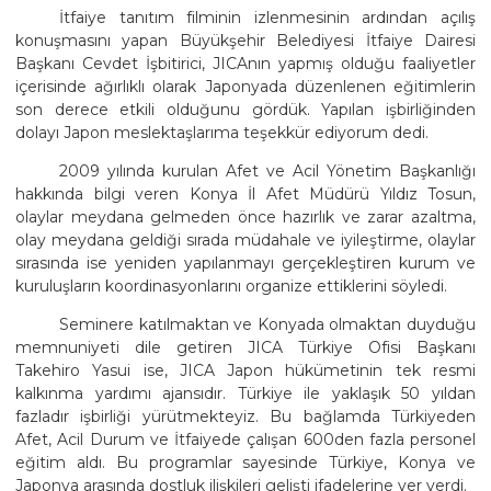
İtfaiye tanıtım filminin izlenmesinin ardından açılış
konuşmasını yapan Büyükşehir Belediyesi İtfaiye Dairesi
Başkanı Cevdet İşbitirici, JICAnın yapmış olduğu faaliyetler
içerisinde ağırlıklı olarak Japonyada düzenlenen eğitimlerin
son derece etkili olduğunu gördük. Yapılan işbirliğinden
dolayı Japon meslektaşlarıma teşekkür ediyorum dedi.
2009 yılında kurulan Afet ve Acil Yönetim Başkanlığı
hakkında bilgi veren Konya İl Afet Müdürü Yıldız Tosun,
olaylar meydana gelmeden önce hazırlık ve zarar azaltma,
olay meydana geldiği sırada müdahale ve iyileştirme, olaylar
sırasında ise yeniden yapılanmayı gerçekleştiren kurum ve
kuruluşların koordinasyonlarını organize ettiklerini söyledi.
Seminere katılmaktan ve Konyada olmaktan duyduğu
memnuniyeti dile getiren JICA Türkiye Ofisi Başkanı
Takehiro Yasui ise, JICA Japon hükümetinin tek resmi
kalkınma yardımı ajansıdır. Türkiye ile yaklaşık 50 yıldan
fazladır işbirliği yürütmekteyiz. Bu bağlamda Türkiyeden
Afet, Acil Durum ve İtfaiyede çalışan 600den fazla personel
eğitim aldı. Bu programlar sayesinde Türkiye, Konya ve
Japonya arasında dostluk ilişkileri gelişti ifadelerine yer verdi.