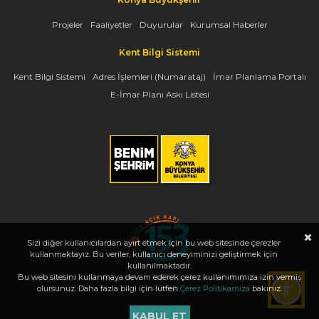
Projeler
Faaliyetler
Duyurular
Kurumsal Haberler
Kent Bilgi Sistemi
Kent Bilgi Sistemi
Adres İşlemleri (Numarataj)
İmar Planlama Portalı
E-İmar Planı Askı Listesi
Sizi diğer kullanıcılardan ayırt etmek için bu web sitesinde çerezler
kullanmaktayız. Bu veriler, kullanıcı deneyiminizi geliştirmek için
kullanılmaktadır.
Bu web sitesini kullanmaya devam ederek çerez kullanımımıza izin vermiş
Copyright 2026, www.konya.bel.tr - Tüm Hakları Saklıdır - Bilgi İşlem Dairesi
Başkanlığı
olursunuz. Daha fazla bilgi için lütfen
Çerez Politikamıza
bakınız.
KABUL ET