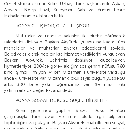
Genel Müdürü İsmail Selim Uzbaş, daire başkanları ile Aşkan,
Alavardı, Necip Fazıl, Süleyman Şah ve Yunus Emre
Mahallelerinin muhtarları katıldı.
KONYA GELİŞİYOR, GÜZELLEŞİYOR
Muhtarlar ve mahalle sakinleri ile birebir görüşerek
taleplerini dinleyen Başkan Akyürek, yıl sonuna kadar tüm
mahalleleri ve muhtarları ziyaret edeceklerini söyledi.
Belediyeler olarak hep birlikte hizmet verdiklerini vurgulayan
Başkan Akyürek, Şehrimiz değişiyor, güzelleşiyor,
kıymetleniyor. 2004te görev aldığımızda şehrin nüfusu 760
bindi. Şimdi 1 milyon 74 bin. O zaman 1 üniversite vardı, şu
anda 4 üniversite var. O zamanki okul sayısı bugün yüzde 50
arttı. 300 bine yakın öğrencimiz var. Şehrimiz fiziki
yatırımlarla da değer kazandı dedi.
KONYA, SOSYAL DOKUSU GÜÇLÜ BİR ŞEHİR
Şehir genelinde yapılan Sosyal Doku Haritası
çalışmasıyla tüm evler ve mahallelerle ilgili bilgilerin
toplandığını vurgulayan Başkan Akyürek, mahallelerin sosyal,
ekonomik ve fiziki durumları ile ilgili de bilgileri paylaştı.