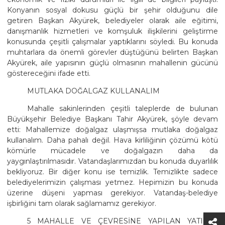
Konyanın sosyal dokusu güçlü bir şehir olduğunu dile
getiren Başkan Akyürek, belediyeler olarak aile eğitimi,
danışmanlık hizmetleri ve komşuluk ilişkilerini geliştirme
konusunda çeşitli çalışmalar yaptıklarını söyledi. Bu konuda
muhtarlara da önemli görevler düştüğünü belirten Başkan
Akyürek, aile yapısının güçlü olmasının mahallenin gücünü
göstereceğini ifade etti.
MUTLAKA DOĞALGAZ KULLANALIM
Mahalle sakinlerinden çeşitli taleplerde de bulunan
Büyükşehir Belediye Başkanı Tahir Akyürek, şöyle devam
etti: Mahallemize doğalgaz ulaşmışsa mutlaka doğalgaz
kullanalım. Daha pahalı değil. Hava kirliliğinin çözümü kötü
kömürle mücadele ve doğalgazın daha da
yaygınlaştırılmasıdır. Vatandaşlarımızdan bu konuda duyarlılık
bekliyoruz. Bir diğer konu ise temizlik. Temizlikte sadece
belediyelerimizin çalışması yetmez. Hepimizin bu konuda
üzerine düşeni yapması gerekiyor. Vatandaş-belediye
işbirliğini tam olarak sağlamamız gerekiyor.
5 MAHALLE VE ÇEVRESİNE YAPILAN YATIRIM