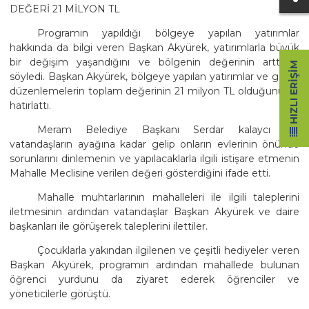
DEĞERİ 21 MİLYON TL
Programın yapıldığı bölgeye yapılan yatırımlar
hakkında da bilgi veren Başkan Akyürek, yatırımlarla büyük
bir değişim yaşandığını ve bölgenin değerinin arttığını
HIZLI ERIŞIM
söyledi. Başkan Akyürek, bölgeye yapılan yatırımlar ve genel
düzenlemelerin toplam değerinin 21 milyon TL olduğunu da
hatırlattı.
Meram Belediye Başkanı Serdar kalaycı ise,
vatandaşların ayağına kadar gelip onların evlerinin önünde
sorunlarını dinlemenin ve yapılacaklarla ilgili istişare etmenin
Mahalle Meclisine verilen değeri gösterdiğini ifade etti.
Mahalle muhtarlarının mahalleleri ile ilgili taleplerini
iletmesinin ardından vatandaşlar Başkan Akyürek ve daire
başkanları ile görüşerek taleplerini ilettiler.
Çocuklarla yakından ilgilenen ve çeşitli hediyeler veren
Başkan Akyürek, programın ardından mahallede bulunan
öğrenci yurdunu da ziyaret ederek öğrenciler ve
yöneticilerle görüştü.