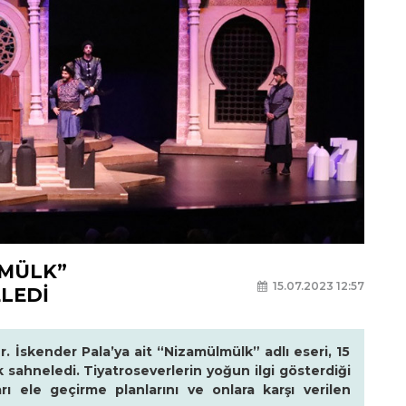
LMÜLK”
15.07.2023 12:57
LEDİ
. İskender Pala’ya ait “Nizamülmülk” adlı eseri, 15
 sahneledi. Tiyatroseverlerin yoğun ilgi gösterdiği
rı ele geçirme planlarını ve onlara karşı verilen