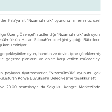
kender Pala’ya ait “Nizamülmülk” oyununu 15 Temmuz özel
lga Özenç Özençel’in üstlendiği “Nizamülmülk” adlı oyun;
ülmülk’ün Hasan Sabbah’ın liderliğini yaptığı Bâtınilerin
şı konu ediniyor.
erçekleştirilen oyun, ihanetin ve devlet içine çöreklenmiş
 ele geçirme planlarını ve onlara karşı verilen mücadeleyi
ni paylaşan tiyatroseverler, “Nizamülmülk” oyununu çok
le buluşturan Konya Büyükşehir Belediyesi’ne teşekkür etti.
 20.00 seanslarıyla da Selçuklu Kongre Merkezi’nde