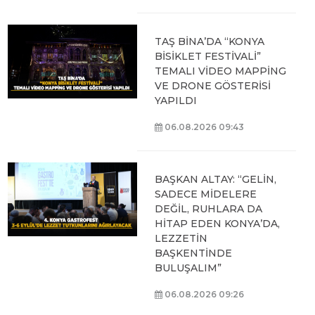
TAŞ BİNA’DA “KONYA
BİSİKLET FESTİVALİ”
TEMALI VİDEO MAPPİNG
VE DRONE GÖSTERİSİ
YAPILDI
06.08.2026 09:43
BAŞKAN ALTAY: “GELİN,
SADECE MİDELERE
DEĞİL, RUHLARA DA
HİTAP EDEN KONYA’DA,
LEZZETİN
BAŞKENTİNDE
BULUŞALIM”
06.08.2026 09:26