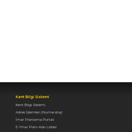
BAŞKAN ALTAY TÜM
KONYALILARI BİSİKLET
FESTİVALİ’NE DAVET
ETTİ
04.08.2026 11:16
BAŞKAN ALTAY:
“KONYA'YI TERCİH
EDECEK GENÇLERİMİZİ
HEM KALİTELİ BİR
EĞİTİM HEM DE
UNUTAMAYACAKLARI
BİR ÜNİVERSİTE HAYATI
Kent Bilgi Sistemi
BEKLİYOR”
Kent Bilgi Sistemi
04.08.2026 10:10
Adres İşlemleri (Numarataj)
İmar Planlama Portalı
E-İmar Planı Askı Listesi
AVRUPA BİSİKLET