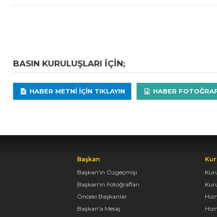
BASIN KURULUŞLARI IÇIN;
HABER METNI IÇIN TIKLAYIN
HABER FOTOĞRAFLA
Başkan
Kur
Başkan'ın Özgeçmişi
Kur
Başkan'ın Fotoğrafları
Kur
Önceki Başkanlar
Hiz
Başkan'a Mesaj
Hizm