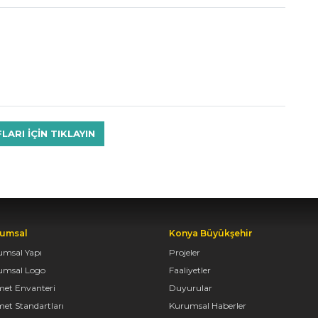
RI IÇIN TIKLAYIN
umsal
Konya Büyükşehir
umsal Yapı
Projeler
umsal Logo
Faaliyetler
met Envanteri
Duyurular
et Standartları
Kurumsal Haberler