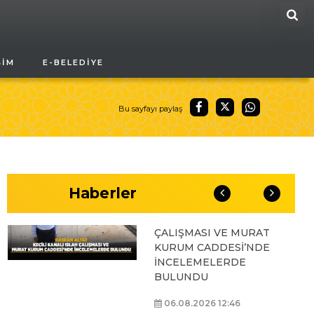
ARA
BAŞKAN ALTAY, GENÇ
ŞIM
E-BELEDIYE
KOMEK AKIL VE ZEKÂ
OYUNLARI’NIN FİNAL
TURUNDA
ÖĞRENCİLERİN
Bu sayfayı paylaş
HEYECANINI PAYLAŞTI
06.08.2026 15:06
Haberler
BAŞKAN ALTAY, KEÇİLİ
KANALI ISLAH
ÇALIŞMASI VE MURAT
KURUM CADDESİ’NDE
İNCELEMELERDE
BULUNDU
06.08.2026 12:46