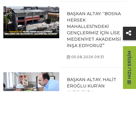
BAŞKAN ALTAY: “BOSNA
HERSEK
MAHALLESİ’NDEKİ
GENÇLERİMİZ İÇİN LİSE
MEDENİYET AKADEMİSİ
İNŞA EDİYORUZ”
HIZLI ERIŞIM
05.08.2026 09:31
BAŞKAN ALTAY, HALİT
EROĞLU KUR’AN
KURSU’NDA
ÖĞRENCİLERLE BİR
ARAYA GELDİ
04.08.2026 12:07