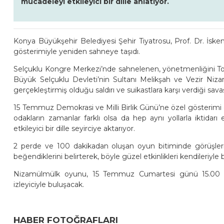
mücadeleyi etkileyici bir dille anlatıyor.
Konya Büyükşehir Belediyesi Şehir Tiyatrosu, Prof. Dr. İs
gösterimiyle yeniden sahneye taşıdı.
Selçuklu Kongre Merkezi’nde sahnelenen, yönetmenliğini To
Büyük Selçuklu Devleti’nin Sultanı Melikşah ve Vezir Nizam
gerçekleştirmiş olduğu saldırı ve suikastlara karşı verdiği sava
15 Temmuz Demokrasi ve Milli Birlik Günü’ne özel gösterimi g
odakların zamanlar farklı olsa da hep aynı yollarla iktidarı
etkileyici bir dille seyirciye aktarıyor.
2 perde ve 100 dakikadan oluşan oyun bitiminde görüşleri
beğendiklerini belirterek, böyle güzel etkinlikleri kendileriy
Nizamülmülk oyunu, 15 Temmuz Cumartesi günü 15.00 ve
izleyiciyle buluşacak.
HABER FOTOĞRAFLARI