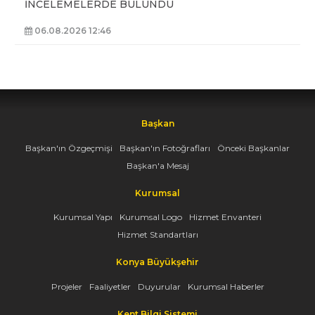
İNCELEMELERDE BULUNDU
06.08.2026 12:46
Başkan
Başkan'ın Özgeçmişi
Başkan'ın Fotoğrafları
Önceki Başkanlar
Başkan'a Mesaj
Kurumsal
Kurumsal Yapı
Kurumsal Logo
Hizmet Envanteri
Hizmet Standartları
Konya Büyükşehir
Projeler
Faaliyetler
Duyurular
Kurumsal Haberler
Kent Bilgi Sistemi