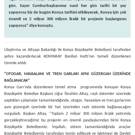
gün. Sayın Cumhurbaşkanımız nasıl her gün tarihi bir şey
yapıyorsa biz de bugün Konya tarihini etkileyecek, Konya için çok
önemli ve 2 milyar 300 milyon liralık bir projenin başlangıcını
yapıyoruz” diye konuştu.
Ulaştırma ve Altyapı Bakanlığı ile Konya Büyükşehir Belediyesi tarafından
şehre kazandırılacak KONYARAY Banliyö Hattı'nın temeli düzenlenen
törenle atıldı.
“OTOGAR, HAVAALANI VE TREN GARLARI AYNI GÜZERGAH ÜZERİNDE
BAĞLANACAK”
Konya Garı’nda düzenlenen temel atma programında konuşan Konya
Büyükşehir Belediye Başkanı Uğur İbrahim Altay, raylı sistemler üzerinde
yaptıkları çalışmalar tamamlandığında, otogar, havaalanı ve tren garlarının
aynı güzergah üzerinde bir hat üzerinden raylı sistemle bağlanacağını
vurguladı. Başkan Altay, “Toplam 2 milyar 300 milyon liralık yatırımla
gerçekleştireceğimiz bu projenin en önemli paydaşlarından birisi Konya
Büyükşehir Belediyemiz. İnşallah, sistem tamamlandığında araçlar
Büyükşehir Belediyemiz tarafından temin edilecek ve işletmeyi de Devlet