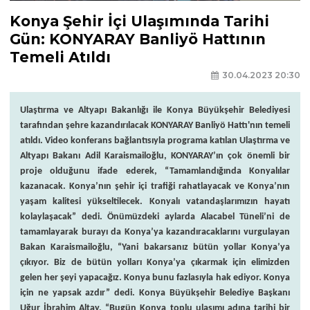
Konya Şehir İçi Ulaşımında Tarihi
Gün: KONYARAY Banliyö Hattının
Temeli Atıldı
30.04.2023 20:30
Ulaştırma ve Altyapı Bakanlığı ile Konya Büyükşehir Belediyesi
tarafından şehre kazandırılacak KONYARAY Banliyö Hattı'nın temeli
atıldı. Video konferans bağlantısıyla programa katılan Ulaştırma ve
Altyapı Bakanı Adil Karaismailoğlu, KONYARAY’ın çok önemli bir
proje olduğunu ifade ederek, “Tamamlandığında Konyalılar
kazanacak. Konya’nın şehir içi trafiği rahatlayacak ve Konya’nın
yaşam kalitesi yükseltilecek. Konyalı vatandaşlarımızın hayatı
kolaylaşacak” dedi. Önümüzdeki aylarda Alacabel Tüneli’ni de
tamamlayarak burayı da Konya’ya kazandıracaklarını vurgulayan
Bakan Karaismailoğlu, “Yani bakarsanız bütün yollar Konya’ya
çıkıyor. Biz de bütün yolları Konya’ya çıkarmak için elimizden
gelen her şeyi yapacağız. Konya bunu fazlasıyla hak ediyor. Konya
için ne yapsak azdır” dedi. Konya Büyükşehir Belediye Başkanı
Uğur İbrahim Altay, “Bugün Konya toplu ulaşımı adına tarihi bir