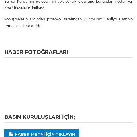
Bu da Konya’nın geleceğinin çok parlak olduğunu bugünden gösteriyor
bize” ifadelerini kullandı.
Konuşmaların ardından protokol tarafından KONYARAY Banliyö Hattının
temeli dualarla atıldı.
HABER FOTOĞRAFLARI
BASIN KURULUŞLARI IÇIN;
HABER METNI IÇIN TIKLAYIN