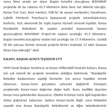
sonra ikinci sırada yer alıyor. Bugün temelini atacağımız KONYARAY
projesiyle de bu rakama 45,9 kilometre daha ilave hat eklemiş olacağız.
Konya Tren Garı, kent merkezi, OSB’ler ile sanayi merkezleri, havalimanı,
Lojistik Merkezle Pınarbaşı’nı kapsayacak projeyle vatandaşlarımıza
konforlu, hızlı, ekonomik bir toplu taşıma hizmeti verecek inşallah. Konya
Büyükşehir Belediyesi ile yapılan protokol kapsamında hayata
geçireceğimiz KONYARAY Projesi’nin toplam uzunluğu 45,9 kilometre.
Bugün temelini atacağımız etabın hat uzunluğu ise 17,4 kilometre. Günlük
90 bin yolcuya hizmet verecek projenin birinci etabında 13 adet istasyon
binası inşa edeceğiz” dedi.
KALAYCI, BAŞKAN ALTAY’A TEŞEKKÜR ETTİ
MHP Genel Başkan Yardımcısı ve Konya Milletvekili Mustafa Kalaycı, Konya
için çok önemli bir projenin temelinin atıldığını belirterek, “Büyükşehir
Belediye Başkanımıza yaptığı hizmetler için ayrıca teşekkür etmek
istiyorum. Konya’mızın gerçekten çehresini değiştirdi. Dönüşüm
projeleriyle Konya’mızın değerine değer kattı. Bunu özellikle dışardan
Konya’mıza gelenlerden duyuyoruz. Elbette ki Konya’mızla ilgili övgülerden
dolayı göğsümüz kabarıyor. Sadece Konya’mızda değil, asrın felaketini
yaşadık yine Konya Büyükşehir Belediyemiz ve diğer belediyelerimiz