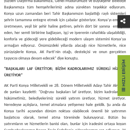
yüzden Ulaştırma Bakanımıza, Genel Müdürümüze ve Büyükşehir Belediye
Başkanımıza tüm hemşehrilerimiz adına yürekten teşekkür ediyorum.
Konya uzun zamandan beri Tahir Başkanımızın başlattığı raylı sistemleri
şehrin tamamına entegre etmek için çabalar gösteriyor. Konya’yı emisyon
üretmeyen, yeşil bir şehir haline getiren, şehrin dört bir yanına entegre
eden, her semti birbirine bağlayan, işçi ve işverenin rahatlıkla ulaşabildiği,
konforla ve gideceği yere gidebileceği modern ulaşım sistemini Konya’ya
armağan ediyoruz. Önümüzdeki yıllarda alacağı nice hizmetlerle, nice
yürüyüşlerle Konya, AK Parti’nin otağı, destekçisi ve onun gerçekten
taşıyıcısı olmaya devam edecek” diye konuştu.
HIZLI ERIŞIM
“BAŞKALARI LAF ÜRETİTOR; BİZİM KADROLARIMIZ SÜREKLİ HİZMET
ÜRETİYOR”
AK Parti Konya Milletvekili ve 28. Dönem Milletvekili Adayı Tahir Akyürek
de şunları kaydetti: “Doğrusu başkaları laf üretiyor, bizim kadrolarımız,
hükümetimiz, belediyelerimiz sürekli yatırım üretiyor, hizmet üretiyor.
Neredeyse açılışlara, temel atmalara yetişemez hale geldik. Şu anda da
Konya tarihi açısından dönüm noktası olabilecek önemli bir yatırımın
başlatıcısı olarak, temel atma töreninde bulunuyoruz. Bütün bu
yatırımların ve hizmetlerin banisi olan, bunlar için iradesini ortaya koyan