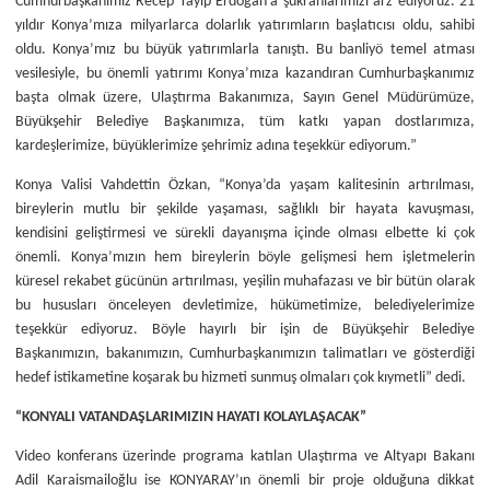
Cumhurbaşkanımız Recep Tayip Erdoğan’a şükranlarımızı arz ediyoruz. 21
yıldır Konya’mıza milyarlarca dolarlık yatırımların başlatıcısı oldu, sahibi
oldu. Konya’mız bu büyük yatırımlarla tanıştı. Bu banliyö temel atması
vesilesiyle, bu önemli yatırımı Konya’mıza kazandıran Cumhurbaşkanımız
başta olmak üzere, Ulaştırma Bakanımıza, Sayın Genel Müdürümüze,
Büyükşehir Belediye Başkanımıza, tüm katkı yapan dostlarımıza,
kardeşlerimize, büyüklerimize şehrimiz adına teşekkür ediyorum.”
Konya Valisi Vahdettin Özkan, “Konya’da yaşam kalitesinin artırılması,
bireylerin mutlu bir şekilde yaşaması, sağlıklı bir hayata kavuşması,
kendisini geliştirmesi ve sürekli dayanışma içinde olması elbette ki çok
önemli. Konya’mızın hem bireylerin böyle gelişmesi hem işletmelerin
küresel rekabet gücünün artırılması, yeşilin muhafazası ve bir bütün olarak
bu hususları önceleyen devletimize, hükümetimize, belediyelerimize
teşekkür ediyoruz. Böyle hayırlı bir işin de Büyükşehir Belediye
Başkanımızın, bakanımızın, Cumhurbaşkanımızın talimatları ve gösterdiği
hedef istikametine koşarak bu hizmeti sunmuş olmaları çok kıymetli” dedi.
“KONYALI VATANDAŞLARIMIZIN HAYATI KOLAYLAŞACAK”
Video konferans üzerinde programa katılan Ulaştırma ve Altyapı Bakanı
Adil Karaismailoğlu ise KONYARAY’ın önemli bir proje olduğuna dikkat