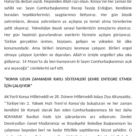
Hatay’da destan yazdı. Hepsinden Allah razı olsun. Konya’nın her zaman bir
sahibi var. Sayın Cumhurbaşkanımız Recep Tayyip Erdoğan. Kendisine
buradan teşekkürlerimizi, saygılarımızı iletiyoruz. Her gün büyük
yatırımların, devasa yatırımların ya açılışına ya temel atma törenlerine
şahit oluyoruz. Teknolojiye dayalı sanayi hamlemizin sonuçlarını alıyoruz.
Her gün hepimizi gururlandıran eserlerin hizmete açılışını görüyoruz.
Türkiye gerçekten üreten, büyüyen, gelişen ve yükselen bir ülke
konumundadır. Ama birileri önümüzü kesmeye çalışıyor. Birileri engel
olmaya çalışıyor içeriden ve dışarıdan. Allah’ın izniyle engelleri yıka yıka
gidiyoruz. 14 Mayıs’ta da ben inanıyorum ki Sayın Cumhurbaşkanımızı açık
ara seçeceğiz” cümlelerini sarf etti.
“KONYA UZUN ZAMANDIR RAYLI SİSTEMLERİ ŞEHRE ENTEGRE ETMEK
İÇİN ÇALIŞIYOR”
AK Parti Konya Milletvekili ve 28. Dönem Milletvekili Adayı Ziya Altunyaldız,
“Türkiye’nin 2. Yüksek Hızlı Treni’ni Konya’yla buluşturan ve her zaman
kendisini bir Konyalı olarak ilan eden Cumhurbaşkanımıza bir kez daha
KONYARAY Banliyö Hattı için şükranlarımı arz ediyorum. Devlet
Demiryolları Genel Müdürümüz ve Büyükşehir Belediye Başkanımızın bu
çalışmayı başından beri ne kadar titizlikle yaptıklarına bizzat şahidim. O