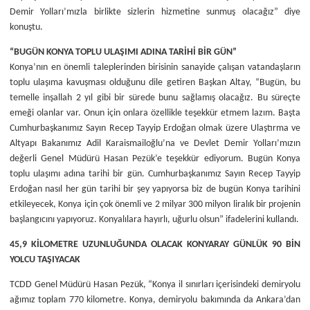
Demir Yolları’mızla birlikte sizlerin hizmetine sunmuş olacağız” diye
konuştu.
“BUGÜN KONYA TOPLU ULAŞIMI ADINA TARİHİ BİR GÜN”
Konya’nın en önemli taleplerinden birisinin sanayide çalışan vatandaşların
toplu ulaşıma kavuşması olduğunu dile getiren Başkan Altay, “Bugün, bu
temelle inşallah 2 yıl gibi bir sürede bunu sağlamış olacağız. Bu süreçte
emeği olanlar var. Onun için onlara özellikle teşekkür etmem lazım. Başta
Cumhurbaşkanımız Sayın Recep Tayyip Erdoğan olmak üzere Ulaştırma ve
Altyapı Bakanımız Adil Karaismailoğlu’na ve Devlet Demir Yolları’mızın
değerli Genel Müdürü Hasan Pezük’e teşekkür ediyorum. Bugün Konya
toplu ulaşımı adına tarihi bir gün. Cumhurbaşkanımız Sayın Recep Tayyip
Erdoğan nasıl her gün tarihi bir şey yapıyorsa biz de bugün Konya tarihini
etkileyecek, Konya için çok önemli ve 2 milyar 300 milyon liralık bir projenin
başlangıcını yapıyoruz. Konyalılara hayırlı, uğurlu olsun” ifadelerini kullandı.
45,9 KİLOMETRE UZUNLUĞUNDA OLACAK KONYARAY GÜNLÜK 90 BİN
YOLCU TAŞIYACAK
TCDD Genel Müdürü Hasan Pezük, “Konya il sınırları içerisindeki demiryolu
ağımız toplam 770 kilometre. Konya, demiryolu bakımında da Ankara’dan