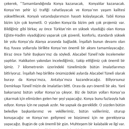
çekerek, “Tamamlandığında Konya kazanacak, Konyalılar kazanacak.
Konya’nın şehir içi trafiği rahatlayacak ve Konya’nın yaşam kalitesi
yükseltilecek. Konyalı vatandaşlarımızın hayatı kolaylaşacak. Tabii Konya
bizim için çok kıymetli. O yüzden Konya’da bizim pek çok projemiz var.
Bildiğiniz gibi birkaç ay önce Türkiye’nin en yüksek viyadüğü olan Konya
Eğiste-Hadim viyadüğünü yaparak çok güvenli, konforlu, standardı yüksek
bir yolu Konya’yla Alanya arasında bağladık. İnşallah bunun devamı olan
Kuş Yuvası yollarıyla birlikte Konya’nın önemli bir aksını tamamlayacağız.
Biraz önce Tahir Başkanı’mız da söyledi. Alacabel Tüneli’nde incelemeler
yaptılar. Hakikaten yakından incelediğimiz, takip ettiğimiz çok önemli bir
işimiz. 7 kilometrenin üzerindeki tünelimizde bütün imalatlarımızı
bitiriyoruz. İnşallah hep birlikte önümüzdeki aylarda Alacabel Tüneli olarak
burayı da Konya’mıza, Antalya’mıza kazandıracağız. Biliyorsunuz
Demirkapı Tüneli’mizin de imalatları bitti. Orası da ayrı önemli bir aks. Yani
bakarsanız bütün yollar Konya’ya çıkıyor. Biz de bütün yolları Konya’ya
çıkarmak için elimizden gelen her şeyi yapacağız. Konya bunu fazlasıyla hak
ediyor. Konya için ne yapsak azdır. Ne yapsak da gereklidir. O yüzden bütün
belediye başkanlarımız ve vekillerimiz, bütün valilerimiz, oturup
konuşacağız ve Konya’nın gelişmesi ve büyümesi için ne gerekiyorsa
yapacağız. Bugün de çok önemli bir gün. Muhteşem bir kalabalık ve ilgi var.