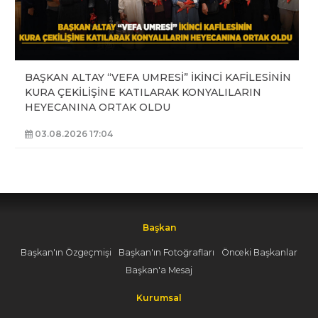
BAŞKAN ALTAY “VEFA UMRESİ” İKİNCİ KAFİLESİNİN
KURA ÇEKİLİŞİNE KATILARAK KONYALILARIN
HEYECANINA ORTAK OLDU
03.08.2026 17:04
Başkan
Başkan'ın Özgeçmişi
Başkan'ın Fotoğrafları
Önceki Başkanlar
Başkan'a Mesaj
Kurumsal