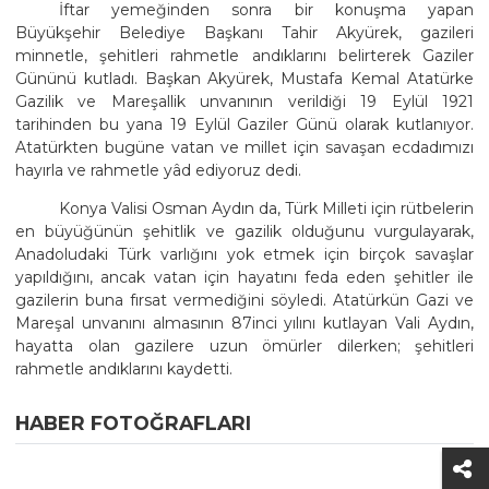
İftar yemeğinden sonra bir konuşma yapan
Büyükşehir Belediye Başkanı Tahir Akyürek, gazileri
minnetle, şehitleri rahmetle andıklarını belirterek Gaziler
Gününü kutladı. Başkan Akyürek, Mustafa Kemal Atatürke
Gazilik ve Mareşallik unvanının verildiği 19 Eylül 1921
tarihinden bu yana 19 Eylül Gaziler Günü olarak kutlanıyor.
Atatürkten bugüne vatan ve millet için savaşan ecdadımızı
hayırla ve rahmetle yâd ediyoruz dedi.
Konya Valisi Osman Aydın da, Türk Milleti için rütbelerin
en büyüğünün şehitlik ve gazilik olduğunu vurgulayarak,
Anadoludaki Türk varlığını yok etmek için birçok savaşlar
yapıldığını, ancak vatan için hayatını feda eden şehitler ile
gazilerin buna fırsat vermediğini söyledi. Atatürkün Gazi ve
Mareşal unvanını almasının 87inci yılını kutlayan Vali Aydın,
hayatta olan gazilere uzun ömürler dilerken; şehitleri
rahmetle andıklarını kaydetti.
HABER FOTOĞRAFLARI