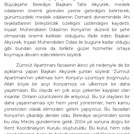
Büyükşehir Belediye Başkanı Tahir Akyürek, meslek
odalarının önemli görevleri yerine getirdiğini belirterek,
günümüzdeki meslek odalarının Osmanlı dönemindeki Ahi
teşkilatlarının birleştiricilik özelliğini üstlendiğini kaydetti.
İnşaat Mühendisleri Odası'nın Konya'nın düzenli bir şehir
olmasında önemli katkıları olduğunu ifade eden Başkan
Akyürek, İnşaat Mühendisleri Odası ile bugüne kadar olduğu
gibi bundan sonra da birlikte güzel hizmetler ortaya
koymaya devam edeceklerini söyledi.
Zümrüt Apartmanı faciasının ikinci yılı nedeniyle de bir
açıklama yapan Başkan Akyürek şunları söyledi: 'Zümrüt
Apartmanı'nın yıkılması tüm Konya'yı üzüntüye boğmuştu.
Allah böyle bir acıyı Konyamıza ve ülkemize bir daha
yaşatmasın. Bu olayda en çok acıyı çekenler kayıpları olan
insanlar. Onların üzüntülerini de anlıyoruz. Bu tür olayların bir
daha yaşanmaması için hem yerel yönetimler, hem kamu
yöneticileri olarak elimizden geleni yapıyoruz. Bu faciadan
Konya'nın çıkardığı dersler oldu. Belediye seçiminden sonra
bu olay Meclis gündemine geldi. 2004 yılı sonuna doğru bir
Kent Koordinasyon Kurulu oluşturuldu. Bu kurul, hem oda