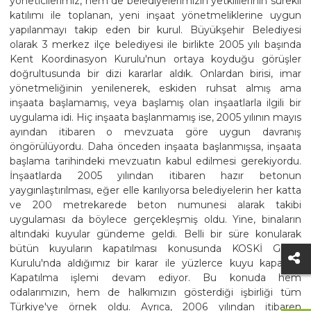
yöneticilerimiz, hem de belediyelerimizin yetkililerinin sürekli
katılımı ile toplanan, yeni inşaat yönetmeliklerine uygun
yapılanmayı takip eden bir kurul. Büyükşehir Belediyesi
olarak 3 merkez ilçe belediyesi ile birlikte 2005 yılı başında
Kent Koordinasyon Kurulu'nun ortaya koyduğu görüşler
doğrultusunda bir dizi kararlar aldık. Onlardan birisi, imar
yönetmeliğinin yenilenerek, eskiden ruhsat almış ama
inşaata başlamamış, veya başlamış olan inşaatlarla ilgili bir
uygulama idi. Hiç inşaata başlanmamış ise, 2005 yılının mayıs
ayından itibaren o mevzuata göre uygun davranış
öngörülüyordu. Daha önceden inşaata başlanmışsa, inşaata
başlama tarihindeki mevzuatın kabul edilmesi gerekiyordu.
İnşaatlarda 2005 yılından itibaren hazır betonun
yaygınlaştırılması, eğer elle karılıyorsa belediyelerin her katta
ve 200 metrekarede beton numunesi alarak takibi
uygulaması da böylece gerçekleşmiş oldu. Yine, binaların
altındaki kuyular gündeme geldi. Belli bir süre konularak
bütün kuyuların kapatılması konusunda KOSKİ Genel
Kurulu'nda aldığımız bir karar ile yüzlerce kuyu kapatıldı.
Kapatılma işlemi devam ediyor. Bu konuda hem
odalarımızın, hem de halkımızın gösterdiği işbirliği tüm
Türkiye'ye örnek oldu. Ayrıca, 2006 yılından itibaren