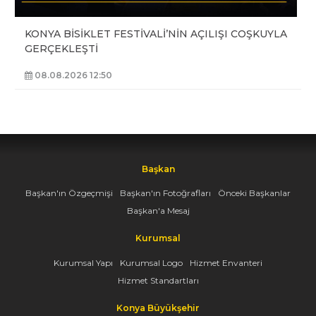
KONYA BİSİKLET FESTİVALİ’NİN AÇILIŞI COŞKUYLA
GERÇEKLEŞTİ
08.08.2026 12:50
Başkan
Başkan'ın Özgeçmişi
Başkan'ın Fotoğrafları
Önceki Başkanlar
Başkan'a Mesaj
Kurumsal
Kurumsal Yapı
Kurumsal Logo
Hizmet Envanteri
Hizmet Standartları
Konya Büyükşehir