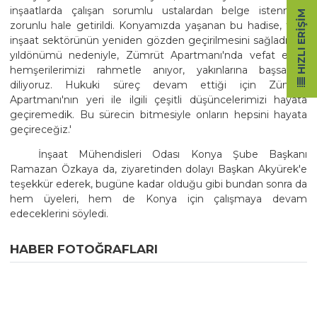
inşaatlarda çalışan sorumlu ustalardan belge istenmesi
HIZLI ERIŞIM
zorunlu hale getirildi. Konyamızda yaşanan bu hadise, tüm
inşaat sektörünün yeniden gözden geçirilmesini sağladı. Bu
yıldönümü nedeniyle, Zümrüt Apartmanı'nda vefat eden
hemşerilerimizi rahmetle anıyor, yakınlarına başsağlığı
diliyoruz. Hukuki süreç devam ettiği için Zümrüt
Apartmanı'nın yeri ile ilgili çeşitli düşüncelerimizi hayata
geçiremedik. Bu sürecin bitmesiyle onların hepsini hayata
geçireceğiz.'
İnşaat Mühendisleri Odası Konya Şube Başkanı
Ramazan Özkaya da, ziyaretinden dolayı Başkan Akyürek'e
teşekkür ederek, bugüne kadar olduğu gibi bundan sonra da
hem üyeleri, hem de Konya için çalışmaya devam
edeceklerini söyledi.
HABER FOTOĞRAFLARI