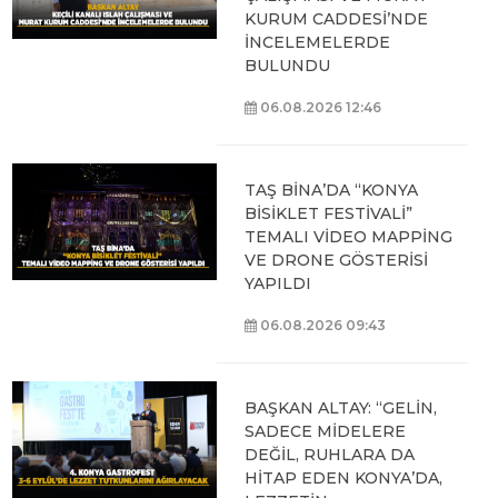
KURUM CADDESİ’NDE
İNCELEMELERDE
BULUNDU
06.08.2026 12:46
TAŞ BİNA’DA “KONYA
BİSİKLET FESTİVALİ”
TEMALI VİDEO MAPPİNG
VE DRONE GÖSTERİSİ
YAPILDI
06.08.2026 09:43
BAŞKAN ALTAY: “GELİN,
SADECE MİDELERE
DEĞİL, RUHLARA DA
HİTAP EDEN KONYA’DA,