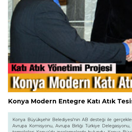
Konya Modern Entegre Katı Atık Tes
Konya Büyükşehir Belediyesi'nin AB desteği ile gerçekle
Avrupa Komisyonu, Avrupa Birliği Türkiye Delegasyonu, Ç