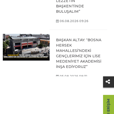
LEZZETİN
BAŞKENTİNDE
BULUŞALIM”
06.08.2026 09:26
BAŞKAN ALTAY: “BOSNA
HERSEK
MAHALLESİ’NDEKİ
GENÇLERİMİZ İÇİN LİSE
MEDENİYET AKADEMİSİ
İNŞA EDİYORUZ”
05.08.2026 09:31
BAŞKAN ALTAY, HALİT
EROĞLU KUR’AN
HIZLI ERIŞIM
KURSU’NDA
ÖĞRENCİLERLE BİR