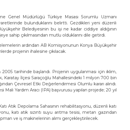
şme Genel Müdürlüğü Türkiye Masası Sorumlu Uzmanı
etlerinde bulunduklarını belirtti. Gezdikleri yeni düzenli
Büyükşehir Belediyesinin bu işi ne kadar ciddiye aldığının
e sahip çıkılmasından mutlu olduklarını dile getirdi.
ncelemelerin ardından AB Komisyonunun Konya Büyükşehir
rde projenin ihalesine çıkılacak.
 2005 tarihinde başlandı. Projenin uygulanması için iklim,
ak, Karatay İlçesi Saraçoğlu Mahallesindeki 1 milyon 700 bin
ından Çevresel Etki Değerlendirmesi Olumlu kararı alındı.
esi Mali Yardım Aracı (IPA) başvurusu yapılan projede; 20 yıl
Katı Atık Depolama Sahasının rehabilitasyonu, düzenli katı
syonu, katı atık sızıntı suyu arıtma tesisi, metan gazından
kipman ve iş makinelerinin alımı gerçekleştirilecek.