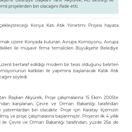
kşehir Belediye Başkanı Tahir Akyürek, AB desteği ile
li projelerden biri olacağını ifade etti.
çekleştireceği Konya Katı Atık Yönetimi Projesi hayata
unmak üzere Konyada bulunan Avrupa Komisyonu, Avrupa
lileri ile müşavir firma temsilcileri Büyükşehir Belediye
düzenli bertaraf edildiği modern bir tesis olduğunu belirten
syonunun katkıları ile yapımına başlanacak Katık Atık
cağını söyledi.
rlatan Başkan Akyürek, Proje çalışmalarına 15 Ekim 2005te
ından karşılanan, Çevre ve Orman Bakanlığı tarafından
atırımlardan biri olacaktır. Proje için Karatay ilçemizin
ş ve proje çalışmalarına başlanmıştır. Projenin ilk 4 yıllık
B ile Çevre ve Orman Bakanlığı tarafından, yüzde 25si de