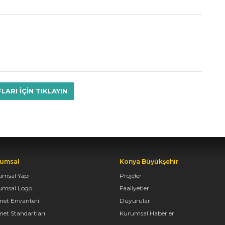
RI IÇIN TIKLAYIN
umsal
Konya Büyükşehir
umsal Yapı
Projeler
umsal Logo
Faaliyetler
met Envanteri
Duyurular
et Standartları
Kurumsal Haberler