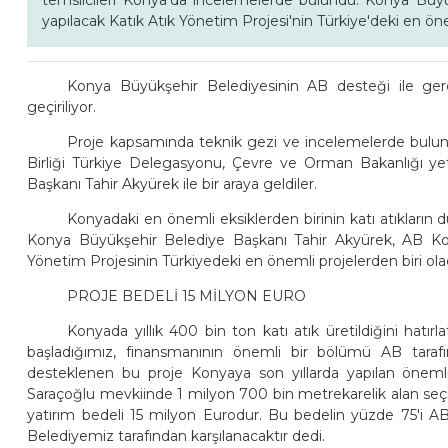
temsilcileri Konya'da incelemelerde bulundu. Konya Büyü
yapılacak Katık Atık Yönetim Projesi'nin Türkiye'deki en önem
Konya Büyükşehir Belediyesinin AB desteği ile ger
geçiriliyor.
Proje kapsamında teknik gezi ve incelemelerde bul
Birliği Türkiye Delegasyonu, Çevre ve Orman Bakanlığı yetki
Başkanı Tahir Akyürek ile bir araya geldiler.
Konyadaki en önemli eksiklerden birinin katı atıkların 
Konya Büyükşehir Belediye Başkanı Tahir Akyürek, AB Komi
Yönetim Projesinin Türkiyedeki en önemli projelerden biri ola
PROJE BEDELİ 15 MİLYON EURO
Konyada yıllık 400 bin ton katı atık üretildiğini hatı
başladığımız, finansmanının önemli bir bölümü AB taraf
desteklenen bu proje Konyaya son yıllarda yapılan önemli y
Saraçoğlu mevkiinde 1 milyon 700 bin metrekarelik alan seçilmi
yatırım bedeli 15 milyon Eurodur. Bu bedelin yüzde 75'i A
Belediyemiz tarafından karşılanacaktır dedi.