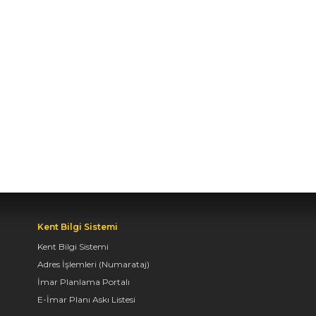
AVRUPA BİSİKLET
BAŞKENTİ KONYA'DA
BİSİKLET FESTİVALİ
HEYECANI BAŞLADI
07.08.2026 14:30
BAŞKAN ALTAY: “GENÇ
KOMEK VE
BİLGEHANELERDE 30
BİN ÖĞRENCİMİZ YAZ
AYLARINI BİZİMLE
BİRLİKTE GEÇİRİYOR”
Kent Bilgi Sistemi
07.08.2026 14:30
Kent Bilgi Sistemi
Adres İşlemleri (Numarataj)
İmar Planlama Portalı
BAŞKAN ALTAY, GENÇ
E-İmar Planı Askı Listesi
KOMEK AKIL VE ZEKÂ