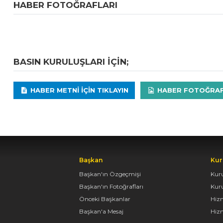
HABER FOTOĞRAFLARI
BASIN KURULUŞLARI IÇIN;
HABER METNI IÇIN TIKLAYIN
HABER FOTOĞRAFLA
Başkan
Kur
Başkan'ın Özgeçmişi
Kur
Başkan'ın Fotoğrafları
Kur
Önceki Başkanlar
Hiz
Başkan'a Mesaj
Hizm