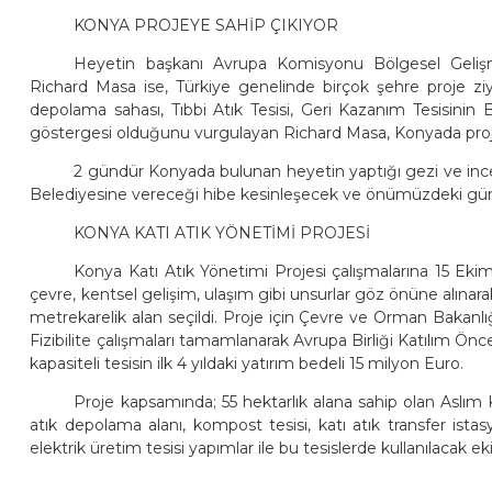
KONYA PROJEYE SAHİP ÇIKIYOR
Heyetin başkanı Avrupa Komisyonu Bölgesel Geli
Richard Masa ise, Türkiye genelinde birçok şehre proje ziyar
depolama sahası, Tıbbi Atık Tesisi, Geri Kazanım Tesisinin 
göstergesi olduğunu vurgulayan Richard Masa, Konyada projey
2 gündür Konyada bulunan heyetin yaptığı gezi ve i
Belediyesine vereceği hibe kesinleşecek ve önümüzdeki günle
KONYA KATI ATIK YÖNETİMİ PROJESİ
Konya Katı Atık Yönetimi Projesi çalışmalarına 15 Ekim
çevre, kentsel gelişim, ulaşım gibi unsurlar göz önüne alınar
metrekarelik alan seçildi. Proje için Çevre ve Orman Bakanlığ
Fizibilite çalışmaları tamamlanarak Avrupa Birliği Katılım Önc
kapasiteli tesisin ilk 4 yıldaki yatırım bedeli 15 milyon Euro.
Proje kapsamında; 55 hektarlık alana sahip olan Aslım 
atık depolama alanı, kompost tesisi, katı atık transfer ista
elektrik üretim tesisi yapımlar ile bu tesislerde kullanılacak e