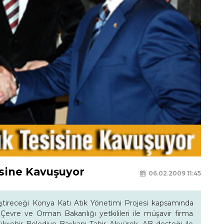
isine Kavuşuyor
06.02.2009 11:45
ştireceği Konya Katı Atık Yönetimi Projesi kapsamında
evre ve Orman Bakanlığı yetkilileri ile müşavir firma