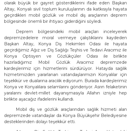
olarak büyük bir gayret gösterdiklerini ifade eden Başkan
Altay, Konyalı sivil toplum kuruluşlarının da katkısıyla hayata
geçirdikleri mobil gözlük ve mobil diş araçlarının deprem
bölgesinde önemli bir ihtiyacı giderdiğini söyledi.
Deprem bölgesindeki mobil araçları inceleyerek
depremzedelere moral vermeye çalıştıklarını kaydeden
Başkan Altay, Konya Diş Hekimleri Odası ile hayata
geçirdiğimiz Ağız ve Diş Sağlığı Teşhis ve Tedavi Aracımız ile
Konya Optisyen ve Gözlükçüler Odası ile birlikte
hazırladığımız Mobil Gözlük Aracımız depremzede
kardeşlerimiz için hizmetlerini sürdürüyor. Hatayda sağlık
hizmetimizden yararlanan vatandaşlarımızın Konyalılar için
teşekkür ve dualarına aracılık ediyorum. Burada kardeşlerimiz
Konya ve Konyalılara selamlarını gönderiyor. Asrın felaketinin
yaralarını devlet-millet dayanışmasıyla Allahın izniyle hep
birlikte aşacağız ifadelerini kullandı.
Mobil diş ve gözlük araçlarından sağlık hizmeti alan
depremzede vatandaşlar da Konya Büyükşehir Belediyesine
desteklerinden dolayı teşekkür etti.