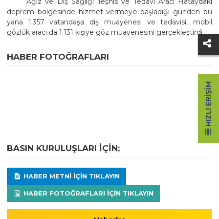
Ağız ve Diş Sağlığı Teşhis ve Tedavi Aracı Hataydaki
deprem bölgesinde hizmet vermeye başladığı günden bu
yana 1.357 vatandaşa diş muayenesi ve tedavisi, mobil
gözlük aracı da 1.131 kişiye göz muayenesini gerçekleştirdi.
HABER FOTOĞRAFLARI
HIZLI ERIŞIM
BASIN KURULUŞLARI IÇIN;
HABER METNI IÇIN TIKLAYIN
HABER FOTOĞRAFLARI IÇIN TIKLAYIN