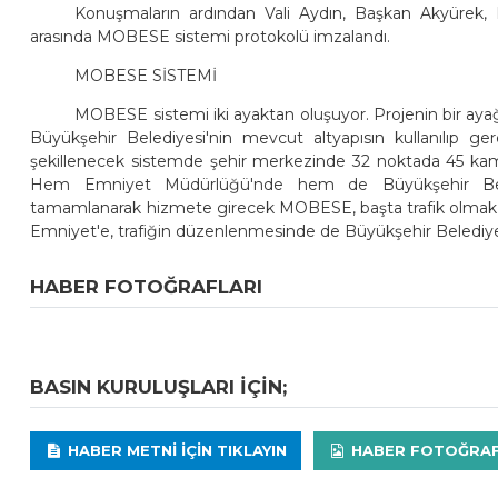
Konuşmaların ardından Vali Aydın, Başkan Akyürek,
arasında MOBESE sistemi protokolü imzalandı.
MOBESE SİSTEMİ
MOBESE sistemi iki ayaktan oluşuyor. Projenin bir aya
Büyükşehir Belediyesi'nin mevcut altyapısın kullanılıp gerek
şekillenecek sistemde şehir merkezinde 32 noktada 45 kamer
Hem Emniyet Müdürlüğü'nde hem de Büyükşehir Beledi
tamamlanarak hizmete girecek MOBESE, başta trafik olmak ü
Emniyet'e, trafiğin düzenlenmesinde de Büyükşehir Belediye
HABER FOTOĞRAFLARI
BASIN KURULUŞLARI IÇIN;
HABER METNI IÇIN TIKLAYIN
HABER FOTOĞRAFLA