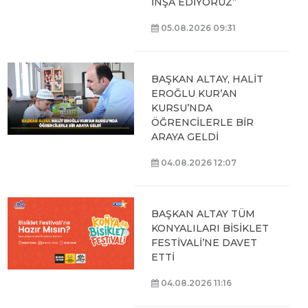
İNŞA EDİYORUZ”
05.08.2026 09:31
BAŞKAN ALTAY, HALİT
EROĞLU KUR’AN
KURSU’NDA
ÖĞRENCİLERLE BİR
ARAYA GELDİ
04.08.2026 12:07
BAŞKAN ALTAY TÜM
KONYALILARI BİSİKLET
FESTİVALİ’NE DAVET
ETTİ
04.08.2026 11:16