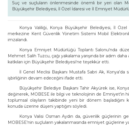
Suç ve suçluların önlenmesinde önemli bir yeri olan Mo
Büyükşehir Belediyesi, İl Özel İdaresi ve İl Emniyet Müdürl
Konya Valiliği, Konya Büyükşehir Belediyesi, İl Öze
merkezine Kent Güvenlik Yönetim Sistemi Mobil Elektron
imzalandı.
Konya Emniyet Müdürlüğü Toplantı Salonu'nda düze
Mehmet Salih Tuzcu, çağı yakalama yarışında bir adım daha att
katkıları için Büyükşehir Belediyesi'ne teşekkür etti.
İl Genel Meclisi Başkanı Mustafa Sabri Ak, Konya'da son 
işbirliğinin devam edeceğini ifade etti.
Büyükşehir Belediye Başkanı Tahir Akyürek ise, Konya
değinerek, MOBESE ile bilgi ve teknolojinin de Emniyet'in hi
toplumsal olayların takibinde yeni bir dönem başladığını
konuda üzerine düşeni yaptığını söyledi.
Konya Valisi Osman Aydın da, güvenlik güçlerinin ge
MOBESE'nin suçluların yakalanmasında emniyet güçlerine yard