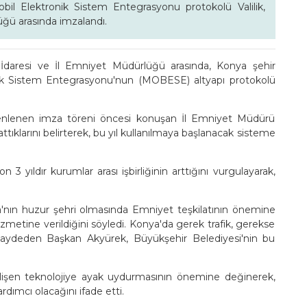
bil Elektronik Sistem Entegrasyonu protokolü Valilik,
üğü arasında imzalandı.
l İdaresi ve İl Emniyet Müdürlüğü arasında, Konya şehir
ik Sistem Entegrasyonu'nun (MOBESE) altyapı protokolü
nlenen imza töreni öncesi konuşan İl Emniyet Müdürü
ıklarını belirterek, bu yıl kullanılmaya başlanacak sisteme
3 yıldır kurumlar arası işbirliğinin arttığını vurgulayarak,
'nın huzur şehri olmasında Emniyet teşkilatının önemine
zmetine verildiğini söyledi. Konya'da gerek trafik, gerekse
 kaydeden Başkan Akyürek, Büyükşehir Belediyesi'nin bu
lişen teknolojiye ayak uydurmasının önemine değinerek,
ımcı olacağını ifade etti.