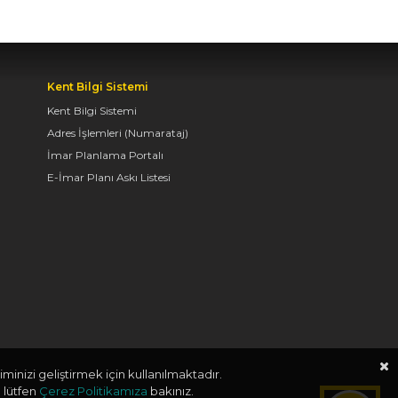
BAŞKAN ALTAY, KEÇİLİ
KANALI ISLAH
Kent Bilgi Sistemi
ÇALIŞMASI VE MURAT
Kent Bilgi Sistemi
KURUM CADDESİ’NDE
Adres İşlemleri (Numarataj)
İNCELEMELERDE
İmar Planlama Portalı
BULUNDU
E-İmar Planı Askı Listesi
06.08.2026 12:46
TAŞ BİNA’DA “KONYA
BİSİKLET FESTİVALİ”
TEMALI VİDEO MAPPİNG
VE DRONE GÖSTERİSİ
YAPILDI
06.08.2026 09:43
minizi geliştirmek için kullanılmaktadır.
 lütfen
Çerez Politikamıza
bakınız.