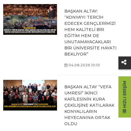
BAŞKAN ALTAY:
“KONYA'YI TERCİH
EDECEK GENÇLERİMİZİ
HEM KALİTELİ BİR
EĞİTİM HEM DE
UNUTAMAYACAKLARI
BİR ÜNİVERSİTE HAYATI
BEKLİYOR”
04.08.2026 10:10
HIZLI ERIŞIM
BAŞKAN ALTAY “VEFA
UMRESİ” İKİNCİ
KAFİLESİNİN KURA
ÇEKİLİŞİNE KATILARAK
KONYALILARIN
HEYECANINA ORTAK
OLDU