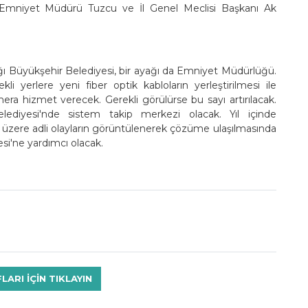
 Emniyet Müdürü Tuzcu ve İl Genel Meclisi Başkanı Ak
ğı Büyükşehir Belediyesi, bir ayağı da Emniyet Müdürlüğü.
li yerlere yeni fiber optik kabloların yerleştirilmesi ile
a hizmet verecek. Gerekli görülürse bu sayı artırılacak.
yesi'nde sistem takip merkezi olacak. Yıl içinde
zere adli olayların görüntülenerek çözüme ulaşılmasında
si'ne yardımcı olacak.
RI IÇIN TIKLAYIN