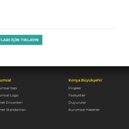
RI IÇIN TIKLAYIN
umsal
Konya Büyükşehir
umsal Yapı
Projeler
umsal Logo
Faaliyetler
met Envanteri
Duyurular
et Standartları
Kurumsal Haberler