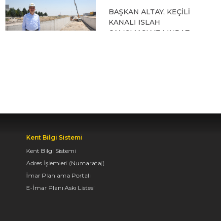
BAŞKAN ALTAY, KEÇİLİ
KANALI ISLAH
ÇALIŞMASI VE MURAT
KURUM CADDESİ’NDE
İNCELEMELERDE
BULUNDU
06.08.2026 12:46
TAŞ BİNA’DA “KONYA
BİSİKLET FESTİVALİ”
Kent Bilgi Sistemi
TEMALI VİDEO MAPPİNG
VE DRONE GÖSTERİSİ
Kent Bilgi Sistemi
YAPILDI
Adres İşlemleri (Numarataj)
İmar Planlama Portalı
06.08.2026 09:43
E-İmar Planı Askı Listesi
BAŞKAN ALTAY: “GELİN,