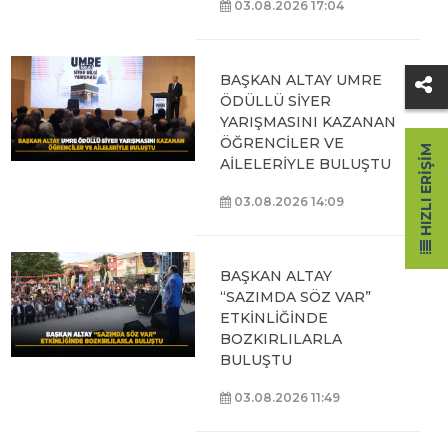
03.08.2026 17:04
BAŞKAN ALTAY UMRE
ÖDÜLLÜ SİYER
YARIŞMASINI KAZANAN
ÖĞRENCİLER VE
HIZLI ERIŞIM
AİLELERİYLE BULUŞTU
03.08.2026 14:09
BAŞKAN ALTAY
“SAZIMDA SÖZ VAR”
ETKİNLİĞİNDE
BOZKIRLILARLA
BULUŞTU
03.08.2026 11:49