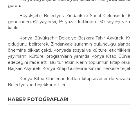
gördü.
Büyükşehir Belediyesi Zindankale Sanat Gelerisinde 
genelinden 62 yayınevi, 65 yazar katılırken 150 söyleşi ve 
katıldı.
Konya Büyükşehir Belediye Başkanı Tahir Akyürek, Ko
olduğunu belirterek, Zindankale surlarının bulunduğu alanda
önemine dikkat çekti. Konyada sosyal ve kültürel etkinlikler
yayınların, kültürel programların yanında Konya Kitap Gün
edeceğini ifade etti. Bu tür etkinliklerin toplumun kitap ok
Başkan Akyürek, Konya Kitap Günlerine katılan herkese teşek
Konya Kitap Günlerine katılan kitapseverler de yazarla
Belediyesine teşekkür ettiler.
HABER FOTOĞRAFLARI