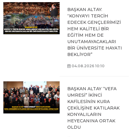
BAŞKAN ALTAY:
“KONYA'YI TERCİH
EDECEK GENÇLERİMİZİ
HEM KALİTELİ BİR
EĞİTİM HEM DE
UNUTAMAYACAKLARI
BİR ÜNİVERSİTE HAYATI
BEKLİYOR”
04.08.2026 10:10
BAŞKAN ALTAY “VEFA
UMRESİ” İKİNCİ
KAFİLESİNİN KURA
ÇEKİLİŞİNE KATILARAK
KONYALILARIN
HEYECANINA ORTAK
OLDU