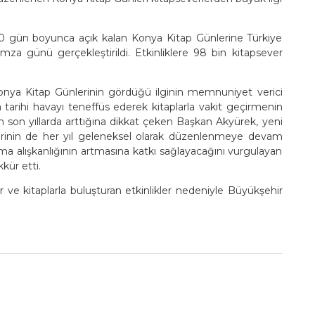
10 gün boyunca açık kalan Konya Kitap Günlerine Türkiye
imza günü gerçekleştirildi. Etkinliklere 98 bin kitapsever
nya Kitap Günlerinin gördüğü ilginin memnuniyet verici
 tarihi havayı teneffüs ederek kitaplarla vakit geçirmenin
in son yıllarda arttığına dikkat çeken Başkan Akyürek, yeni
lerinin de her yıl geleneksel olarak düzenlenmeye devam
uma alışkanlığının artmasına katkı sağlayacağını vurgulayan
kür etti.
r ve kitaplarla buluşturan etkinlikler nedeniyle Büyükşehir