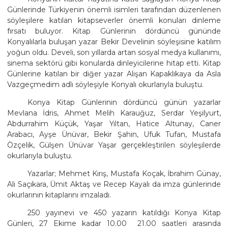
Günlerinde Türkiyenin önemli isimleri tarafından düzenlenen
söyleşilere katılan kitapseverler önemli konuları dinleme
fırsatı buluyor. Kitap Günlerinin dördüncü gününde
Konyalılarla buluşan yazar Bekir Develinin söyleşisine katılım
yoğun oldu. Develi, son yıllarda artan sosyal medya kullanımı,
sinema sektörü gibi konularda dinleyicilerine hitap etti. Kitap
Günlerine katılan bir diğer yazar Alişan Kapaklıkaya da Asla
Vazgeçmedim adlı söyleşiyle Konyalı okurlarıyla buluştu.
Konya Kitap Günlerinin dördüncü günün yazarlar
Mevlana İdris, Ahmet Melih Karauğuz, Serdar Yeşilyurt,
Abdurrahim Küçük, Yaşar Yıltan, Hatice Altunay, Caner
Arabacı, Ayşe Ünüvar, Bekir Şahin, Ufuk Tufan, Mustafa
Özçelik, Gülşen Ünüvar Yaşar gerçekleştirilen söyleşilerde
okurlarıyla buluştu.
Yazarlar; Mehmet Kırış, Mustafa Koçak, İbrahim Günay,
Ali Saçıkara, Ümit Aktaş ve Recep Kayalı da imza günlerinde
okurlarının kitaplarını imzaladı.
250 yayınevi ve 450 yazarın katıldığı Konya Kitap
Günleri, 27 Ekime kadar 10.00  21.00 saatleri arasında