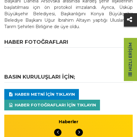
Başkanı Danela Arsovska arasında kardeş şehir ilişkilerinin
başlatılması için ön protokol imzalandı. Ayrıca, Üsküp
Büyükşehir Belediyesi, Başkanlığını Konya Büyükşehir
Belediye Başkanı Uğur İbrahim Altayın yaptığı Uluslararası
Tarım Şehirleri Birliğine de üye oldu.
HABER FOTOĞRAFLARI
HIZLI ERIŞIM
BASIN KURULUŞLARI IÇIN;
HABER METNI IÇIN TIKLAYIN
HABER FOTOĞRAFLARI IÇIN TIKLAYIN
Haberler