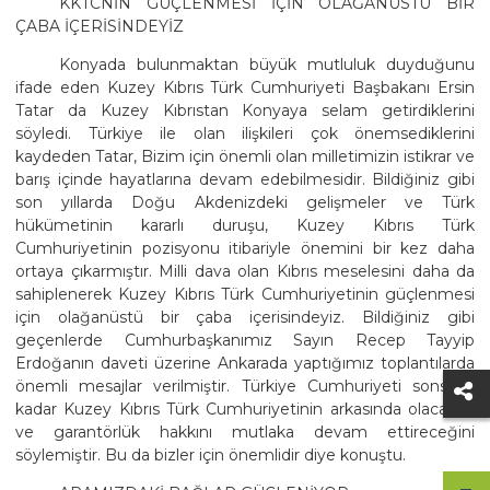
KKTCNİN GÜÇLENMESİ İÇİN OLAĞANÜSTÜ BİR
ÇABA İÇERİSİNDEYİZ
Konyada bulunmaktan büyük mutluluk duyduğunu
ifade eden Kuzey Kıbrıs Türk Cumhuriyeti Başbakanı Ersin
Tatar da Kuzey Kıbrıstan Konyaya selam getirdiklerini
söyledi. Türkiye ile olan ilişkileri çok önemsediklerini
kaydeden Tatar, Bizim için önemli olan milletimizin istikrar ve
barış içinde hayatlarına devam edebilmesidir. Bildiğiniz gibi
son yıllarda Doğu Akdenizdeki gelişmeler ve Türk
hükümetinin kararlı duruşu, Kuzey Kıbrıs Türk
Cumhuriyetinin pozisyonu itibariyle önemini bir kez daha
ortaya çıkarmıştır. Milli dava olan Kıbrıs meselesini daha da
sahiplenerek Kuzey Kıbrıs Türk Cumhuriyetinin güçlenmesi
için olağanüstü bir çaba içerisindeyiz. Bildiğiniz gibi
geçenlerde Cumhurbaşkanımız Sayın Recep Tayyip
Erdoğanın daveti üzerine Ankarada yaptığımız toplantılarda
önemli mesajlar verilmiştir. Türkiye Cumhuriyeti sonsuza
kadar Kuzey Kıbrıs Türk Cumhuriyetinin arkasında olacağını
ve garantörlük hakkını mutlaka devam ettireceğini
söylemiştir. Bu da bizler için önemlidir diye konuştu.