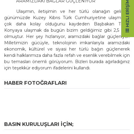
ARAMIZDAKİ BAĞLAR GÜÇLENİYOR
HIZLI ERIŞIM
Ulaşımın, iletişimin ve her türlü olanağın geliştiği
günümüzde Kuzey Kıbrıs Türk Cumhuriyetine ulaşmanın
çok daha kolay olduğunu kaydeden Başbakan Tatar,
Konyaya ulaşmak da bugün bizim geldiğimiz gibi 2,5 saat
olmuştur. Her şey hızlanıyor, aramızdaki bağlar güçleniyor.
Milletimizin gücüyle, teknolojinin imkanlarıyla aramızdaki
ekonomik, kültürel ve siyasi her türlü bağın güçlenerek
kendi halklarımıza daha fazla refah ve esenlik verebilmek için
bu temasları önemli görüyorum. Bizleri burada ağırladığınız
için teşekkür ediyorum ifadelerini kullandı.
HABER FOTOĞRAFLARI
BASIN KURULUŞLARI IÇIN;