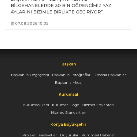
BİLGEHANELERDE 30 BİN ÖĞRENCİMİZ YAZ
AYLARINI BİZİMLE BİRLİKTE GEÇİRİYOR”
07.08.2026 10:05
Başkan
Başkan'ın Özgeçmişi
Başkan'ın Fotoğrafları
Önceki Başkanlar
Başkan'a Mesaj
Kurumsal
Kurumsal Yapı
Kurumsal Logo
Hizmet Envanteri
Hizmet Standartları
Konya Büyükşehir
Projeler
Faaliyetler
Duyurular
Kurumsal Haberler