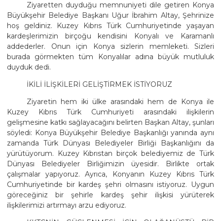
Ziyaretten duyduğu memnuniyeti dile getiren Konya
Büyükşehir Belediye Başkanı Uğur İbrahim Altay, Şehrinize
hoş geldiniz. Kuzey Kıbrıs Türk Cumhuriyetinde yaşayan
kardeşlerimizin birçoğu kendisini Konyalı ve Karamanlı
addederler. Onun için Konya sizlerin memleketi. Sizleri
burada görmekten tüm Konyalılar adına büyük mutluluk
duyduk dedi.
İKİLİ İLİŞKİLERİ GELİŞTİRMEK İSTİYORUZ
Ziyaretin hem iki ülke arasındaki hem de Konya ile
Kuzey Kıbrıs Türk Cumhuriyeti arasındaki ilişkilerin
gelişmesine katkı sağlayacağını belirten Başkan Altay, şunları
söyledi: Konya Büyükşehir Belediye Başkanlığı yanında aynı
zamanda Türk Dünyası Belediyeler Birliği Başkanlığını da
yürütüyorum. Kuzey Kıbrıstan birçok belediyemiz de Türk
Dünyası Belediyeler Birliğimizin üyesidir. Birlikte ortak
çalışmalar yapıyoruz. Ayrıca, Konyanın Kuzey Kıbrıs Türk
Cumhuriyetinde bir kardeş şehri olmasını istiyoruz. Uygun
göreceğiniz bir şehirle kardeş şehir ilişkisi yürüterek
ilişkilerimizi artırmayı arzu ediyoruz.