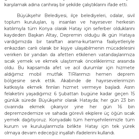
karşılamak adına canhıraş bir şekilde çalıştıklarını ifade etti.
Büyükşehir Belediyesi, ilçe belediyeleri, odalar, sivil
toplum kuruluşları, iş insanları ve hayırsever herkesin
katılımıyla tüm Konya olarak Hatay için seferber olduklarını
kaydeden Başkan Altay, Depremin olduğu ilk gün Hataya
vardığımızda bir taraftan arama-kurtarma faaliyetleriyle
enkazdan canlı olarak bir kişiye ulaşabilmenin mücadelesini
verirken bir yandan da afetten etkilenen vatandaşlarımıza
sıcak yemek ve ekmek ulaştırmak önceliklerimiz arasında
oldu. Bu kapsamda afet ve acil durumlar için hizmete
aldığımız mobil mutfak TIRlarımızı hemen deprem
bölgesine sevk ettik. Akabinde de hayırsevelerimizin
katkısıyla ekmek fırınları hizmet vermeye başladı. Asrın
felaketini yaşadığımız 6 Şubattan bugüne kadar geçen 15
günlük sürede Büyükşehir olarak Hatayda; her gün 23 bin
civarında ekmek çıkarıyor yine her gün 16 bin
depremzedemize ve sahada görevli ekiplere üç öğün sıcak
yemek dağıtıyoruz. Konyadaki tüm hemşehrilerimizle tüm
kurum ve kuruluşlarımızla birlikte Hatay için tek yürek
olmaya devam edeceğiz inşallah ifadelerini kullandı.