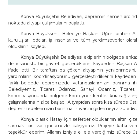
Konya Büyükşehir Belediyesi, depremin hemen ardından 
noktada altyapı çalışmalarını başlattı.
Konya Büyükşehir Belediye Başkanı Uğur İbrahim Altay
kuruluşları, odalar, iş insanları ve tüm yardımseverler ol
olduklarını söyledi.
Konya Büyükşehir Belediyesi ekiplerinin bölgede enkaz 
de insanüstü bir gayret gösterdiklerini kaydeden Başkan Alt
ifade etti. Bir taraftan da çöken altyapının yenilenmesini
yardımların koordinasyonunu gerçekleştirdiklerini kaydeden 
farklı bölgede depremzede vatandaşlarımızın barınma ihti
Belediyemiz, Ticaret Odamız, Sanayi Odamız, Ticaret 
koordinasyonunda bölgede konteyner kentler kuracağız inşal
çalışmalarına hızlıca başladı. Altyapıdan sonra kısa sürede ü
depremzedelerimizin barınma ihtiyacını gidermeyi arzu ediyo
Konya olarak Hatay için seferber olduklarının altını ç
sarmak için var gücümüzle çalışıyoruz. Projeye katkı ve
teşekkür ederim. Allahın izniyle el ele verdiğimiz sürece 