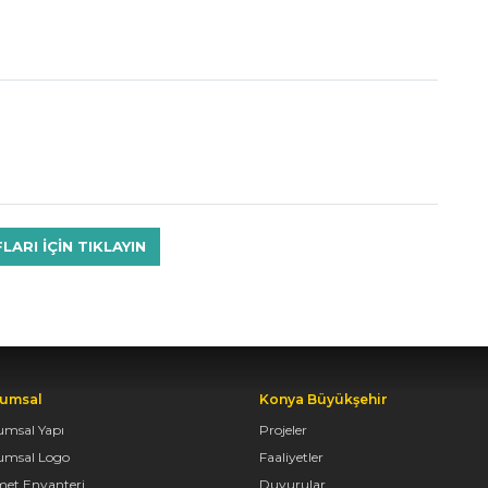
RI IÇIN TIKLAYIN
umsal
Konya Büyükşehir
umsal Yapı
Projeler
umsal Logo
Faaliyetler
met Envanteri
Duyurular