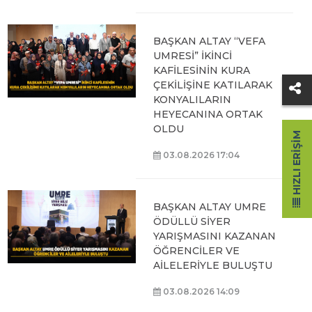
BAŞKAN ALTAY “VEFA
UMRESİ” İKİNCİ
KAFİLESİNİN KURA
ÇEKİLİŞİNE KATILARAK
KONYALILARIN
HEYECANINA ORTAK
OLDU
HIZLI ERIŞIM
03.08.2026 17:04
BAŞKAN ALTAY UMRE
ÖDÜLLÜ SİYER
YARIŞMASINI KAZANAN
ÖĞRENCİLER VE
AİLELERİYLE BULUŞTU
03.08.2026 14:09