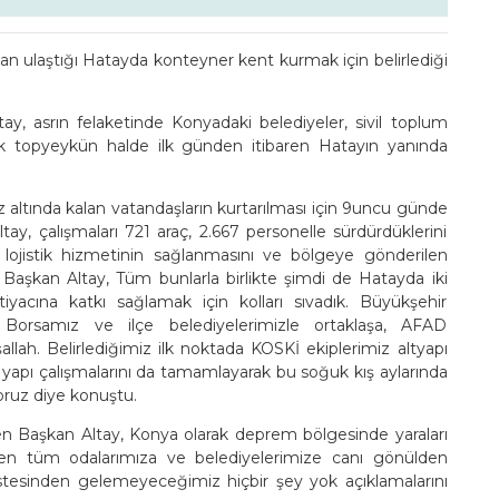
ulaştığı Hatayda konteyner kent kurmak için belirlediği
, asrın felaketinde Konyadaki belediyeler, sivil toplum
arak topyeykün halde ilk günden itibaren Hatayın yanında
altında kalan vatandaşların kurtarılması için 9uncu günde
ay, çalışmaları 721 araç, 2.667 personelle sürdürdüklerini
, lojistik hizmetinin sağlanmasını ve bölgeye gönderilen
Başkan Altay, Tüm bunlarla birlikte şimdi de Hatayda iki
yacına katkı sağlamak için kolları sıvadık. Büyükşehir
Borsamız ve ilçe belediyelerimizle ortaklaşa, AFAD
lah. Belirlediğimiz ilk noktada KOSKİ ekiplerimiz altyapı
st yapı çalışmalarını da tamamlayarak bu soğuk kış aylarında
ruz diye konuştu.
izen Başkan Altay, Konya olarak deprem bölgesinde yaraları
ren tüm odalarımıza ve belediyelerimize canı gönülden
üstesinden gelemeyeceğimiz hiçbir şey yok açıklamalarını