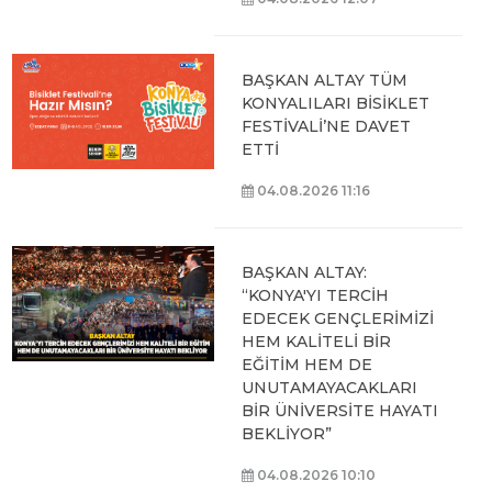
BAŞKAN ALTAY TÜM
KONYALILARI BİSİKLET
FESTİVALİ’NE DAVET
ETTİ
04.08.2026 11:16
BAŞKAN ALTAY:
“KONYA'YI TERCİH
EDECEK GENÇLERİMİZİ
HEM KALİTELİ BİR
EĞİTİM HEM DE
UNUTAMAYACAKLARI
BİR ÜNİVERSİTE HAYATI
BEKLİYOR”
04.08.2026 10:10