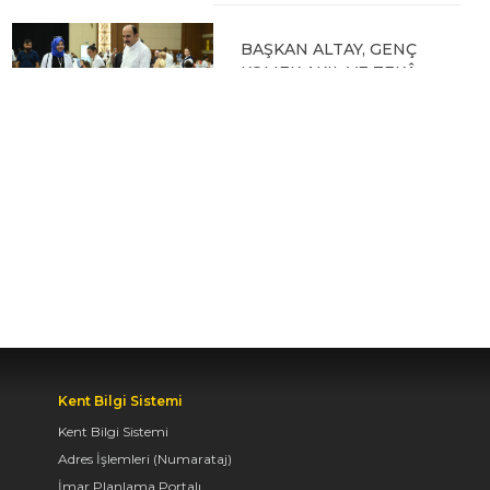
BAŞKAN ALTAY, GENÇ
KOMEK AKIL VE ZEKÂ
OYUNLARI’NIN FİNAL
TURUNDA
ÖĞRENCİLERİN
HEYECANINI PAYLAŞTI
06.08.2026 15:06
BAŞKAN ALTAY, KEÇİLİ
KANALI ISLAH
ÇALIŞMASI VE MURAT
KURUM CADDESİ’NDE
İNCELEMELERDE
BULUNDU
Kent Bilgi Sistemi
Kent Bilgi Sistemi
06.08.2026 12:46
Adres İşlemleri (Numarataj)
İmar Planlama Portalı