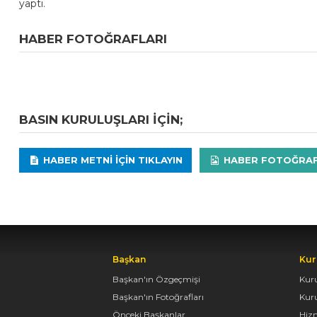
yaptı.
HABER FOTOĞRAFLARI
BASIN KURULUŞLARI IÇIN;
HABER METNI IÇIN TIKLAYIN
HABER FOTOĞRAFLA
Başkan
Kur
Başkan'ın Özgeçmişi
Kur
Başkan'ın Fotoğrafları
Kur
Önceki Başkanlar
Hiz