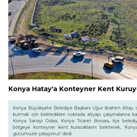
Konya Hatay'a Konteyner Kent Kuruy
Konya Büyükşehir Belediye Başkanı Uğur İbrahim Altay,
kurmak için belirledikleri noktada altyapı çalışmalarına b
Konya Sanayi Odası, Konya Ticaret Borsası, ilçe belediye
bölgeye konteyner kent kuracaklarını belirterek, 'Kon
gücümüzle çalışıyoruz' dedi.