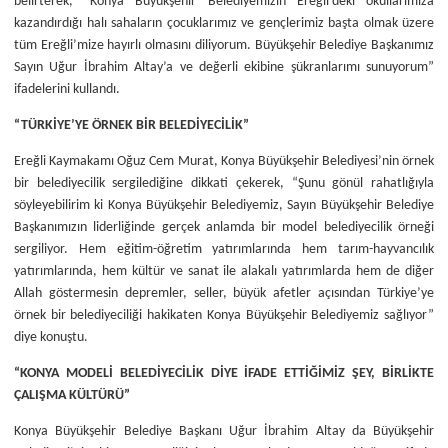
belirterek, “Konya Büyükşehir Belediyemizin Ereğli’deki okullarımıza
kazandırdığı halı sahaların çocuklarımız ve gençlerimiz başta olmak üzere
tüm Ereğli’mize hayırlı olmasını diliyorum. Büyükşehir Belediye Başkanımız
Sayın Uğur İbrahim Altay’a ve değerli ekibine şükranlarımı sunuyorum”
ifadelerini kullandı.
“TÜRKİYE’YE ÖRNEK BİR BELEDİYECİLİK”
Ereğli Kaymakamı Oğuz Cem Murat, Konya Büyükşehir Belediyesi’nin örnek
bir belediyecilik sergilediğine dikkati çekerek, “Şunu gönül rahatlığıyla
söyleyebilirim ki Konya Büyükşehir Belediyemiz, Sayın Büyükşehir Belediye
Başkanımızın liderliğinde gerçek anlamda bir model belediyecilik örneği
sergiliyor. Hem eğitim-öğretim yatırımlarında hem tarım-hayvancılık
yatırımlarında, hem kültür ve sanat ile alakalı yatırımlarda hem de diğer
Allah göstermesin depremler, seller, büyük afetler açısından Türkiye’ye
örnek bir belediyeciliği hakikaten Konya Büyükşehir Belediyemiz sağlıyor”
diye konuştu.
“KONYA MODELİ BELEDİYECİLİK DİYE İFADE ETTİĞİMİZ ŞEY, BİRLİKTE
ÇALIŞMA KÜLTÜRÜ”
Konya Büyükşehir Belediye Başkanı Uğur İbrahim Altay da Büyükşehir