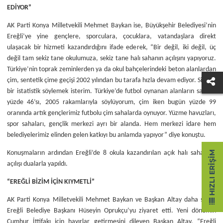
EDİYOR”
AK Parti Konya Milletvekili Mehmet Baykan ise, Büyükşehir Belediyesi’nin
Ereğli’ye yine gençlere, sporculara, çocuklara, vatandaşlara direkt
ulaşacak bir hizmeti kazandırdığını ifade ederek, “Bir değil, iki değil, üç
değil tam sekiz tane okulumuza, sekiz tane halı sahanın açılışını yapıyoruz.
Türkiye’nin toprak zeminlerden ya da okul bahçelerindeki beton alanlardan
çim, sentetik çime geçişi 2002 yılından bu tarafa hızla devam ediyor. Sizlere
bir istatistik söylemek isterim. Türkiye’de futbol oynanan alanların sadece
yüzde 46’sı, 2005 rakamlarıyla söylüyorum, çim iken bugün yüzde 99
oranında artık gençlerimiz futbolu çim sahalarda oynuyor. Yüzme havuzları,
spor sahaları, gençlik merkezi ayrı bir alanda. Hem merkezi idare hem
belediyelerimiz elinden gelen katkıyı bu anlamda yapıyor” diye konuştu.
HIZLI ERIŞIM
Konuşmaların ardından Ereğli’de 8 okula kazandırılan açık halı sahaların
açılışı dualarla yapıldı.
“EREĞLİ BİZİM İÇİN KIYMETLİ”
AK Parti Konya Milletvekili Mehmet Baykan ve Başkan Altay daha sonra
Ereğli Belediye Başkanı Hüseyin Oprukçu’yu ziyaret etti. Yeni dönemin
Cumhur İttifakı için hayırlar getirmesini dileyen Başkan Altay, “Ereğli