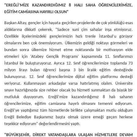
“EREĞLİ’MİZE KAZANDIRDIĞIMIZ 8 HALI SAHA ÖĞRENCİLERİMİZE,
EĞİTİM CAMİASINA HAYIRLI OLSUN”
Başkan Altay, gençler için hayata geçirilen projelerde de çok yönlülüğü esas
aldıklarına dikkati çekerek, “Sadece suni çim sahalar inşa etmiyoruz.
Özellikle ilçelerimizdeki gençlerimizin hızlı trenle İstanbul’u görüyor
olmalarını ben çok önemsiyorum. Ülkemizin geldiği noktayı görmeleri ve
bundan sonra ülkemize hizmet etme noktasında bir motivasyon elde
etmeleri için ‘Atabey Gençlik Programı’ kapsamında 11. Sınıflarımızı
İstanbul ile buluşturuyoruz. Ayrıca 12. Sınıf öğrencilerimize toplamda 73
milyon lirayı bulan öğrenci başına 3 bin liralık eğitim desteğinde
bulunuyoruz. 12. Sınıf öğrencilerimize dijital eğitim platformu desteği
veriyoruz. Kullanmayan arkadaşlar varsa hatırlatmış olalım. Üniversite
sınavı hazırlığınızda size rehber olacak bu hizmeti sunmaktan da büyük bir
mutluluk duyuyorum. Ereğli’mize kazandırdığımız 8 halı sahanın
öğrencilerimize, eğitim camiasına hayırlı olmasını temenni ediyorum.
Ereğli’ye yaptığımız tüm hizmetlerde birlikte çalışmaktan mutlu olduğum
Ereğli Belediye Başkanımız başta olmak üzere emeği geçen herkese
teşekkür ediyorum” değerlendirmesini yaptı.
“BÜYÜKŞEHİR, DİREKT VATANDAŞLARA ULAŞAN HİZMETLERE DEVAM