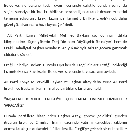
Belediyesi’yle bugüne kadar uyum içerisinde çalıştık, bundan sonra da
seçim süreciyle birlikte bu birlik ve beraberliğin artarak devam etmesini
temenni ediyorum. Ereğli bizim için kıymetli. Birlikte Ereğli’yi çok daha
güzel güzel yarınlara hazırlayacağız” dedi.
AK Parti Konya Milletvekili Mehmet Baykan da, Cumhur İttifakı
bileşenlerine düşen görevin Ereğli’de hem Büyükşehir Belediyesi hem de
Ereğli Belediyesi başkan adaylarını en yüksek oyla tekrar göreve getirmek
olduğunu söyledi.
Ereğli Belediye Başkanı Hüseyin Oprukçu da Ereğli’nin arzu ettiği, beklediği
hizmete Konya Büyükşehir Belediyesi sayesinde kavuşacağını söyledi.
AK Parti Konya Milletvekili Baykan ve Başkan Altay daha sonra AK Parti
Ereğli İlçe Başkanı İbrahim Erol ve partililerle bir araya geldi.
“İNŞALLAH BİRLİKTE EREĞLİ’YE ÇOK DAHA ÖNEMLİ HİZMETLER
YAPACAĞIZ”
Burada partililere hitap eden Başkan Altay, göreve geldikleri günden
itibaren Ereğli’ye 2 milyar liranın üzerinde yatırım gerçekleştirdiklerini
anımsatarak şunları kaydetti: “Her fırsatta Ereğli’ye gelerek sizlerle birlikte