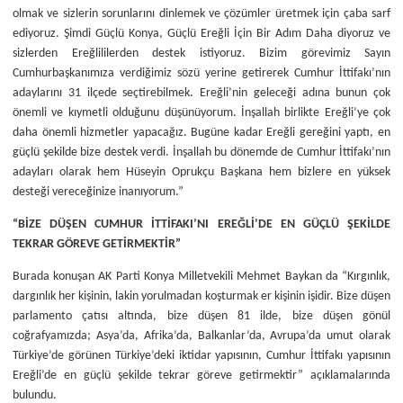
olmak ve sizlerin sorunlarını dinlemek ve çözümler üretmek için çaba sarf
ediyoruz. Şimdi Güçlü Konya, Güçlü Ereğli İçin Bir Adım Daha diyoruz ve
sizlerden Ereğlililerden destek istiyoruz. Bizim görevimiz Sayın
Cumhurbaşkanımıza verdiğimiz sözü yerine getirerek Cumhur İttifakı’nın
adaylarını 31 ilçede seçtirebilmek. Ereğli’nin geleceği adına bunun çok
önemli ve kıymetli olduğunu düşünüyorum. İnşallah birlikte Ereğli’ye çok
daha önemli hizmetler yapacağız. Bugüne kadar Ereğli gereğini yaptı, en
güçlü şekilde bize destek verdi. İnşallah bu dönemde de Cumhur İttifakı’nın
adayları olarak hem Hüseyin Oprukçu Başkana hem bizlere en yüksek
desteği vereceğinize inanıyorum.”
“BİZE DÜŞEN CUMHUR İTTİFAKI’NI EREĞLİ’DE EN GÜÇLÜ ŞEKİLDE
TEKRAR GÖREVE GETİRMEKTİR”
Burada konuşan AK Parti Konya Milletvekili Mehmet Baykan da “Kırgınlık,
dargınlık her kişinin, lakin yorulmadan koşturmak er kişinin işidir. Bize düşen
parlamento çatısı altında, bize düşen 81 ilde, bize düşen gönül
coğrafyamızda; Asya’da, Afrika’da, Balkanlar’da, Avrupa’da umut olarak
Türkiye’de görünen Türkiye’deki iktidar yapısının, Cumhur İttifakı yapısının
Ereğli’de en güçlü şekilde tekrar göreve getirmektir” açıklamalarında
bulundu.