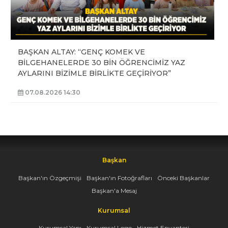
BAŞKAN ALTAY: “GENÇ KOMEK VE
BİLGEHANELERDE 30 BİN ÖĞRENCİMİZ YAZ
AYLARINI BİZİMLE BİRLİKTE GEÇİRİYOR”
07.08.2026 14:30
Başkan
Başkan'ın Özgeçmişi
Başkan'ın Fotoğrafları
Önceki Başkanlar
Başkan'a Mesaj
Kurumsal
Kurumsal Yapı
Kurumsal Logo
Hizmet Envanteri