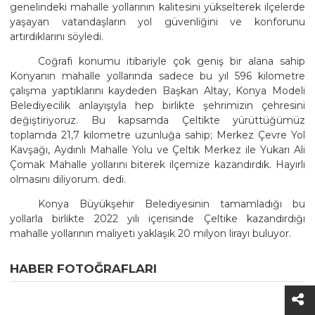
genelindeki mahalle yollarının kalitesini yükselterek ilçelerde
yaşayan vatandaşların yol güvenliğini ve konforunu
artırdıklarını söyledi.
Coğrafi konumu itibariyle çok geniş bir alana sahip
Konyanın mahalle yollarında sadece bu yıl 596 kilometre
çalışma yaptıklarını kaydeden Başkan Altay, Konya Modeli
Belediyecilik anlayışıyla hep birlikte şehrimizin çehresini
değiştiriyoruz. Bu kapsamda Çeltikte yürüttüğümüz
toplamda 21,7 kilometre uzunluğa sahip; Merkez Çevre Yol
Kavşağı, Aydınlı Mahalle Yolu ve Çeltik Merkez ile Yukarı Ali
Çomak Mahalle yollarını biterek ilçemize kazandırdık. Hayırlı
olmasını diliyorum. dedi.
Konya Büyükşehir Belediyesinin tamamladığı bu
yollarla birlikte 2022 yılı içerisinde Çeltike kazandırdığı
mahalle yollarının maliyeti yaklaşık 20 milyon lirayı buluyor.
HABER FOTOĞRAFLARI