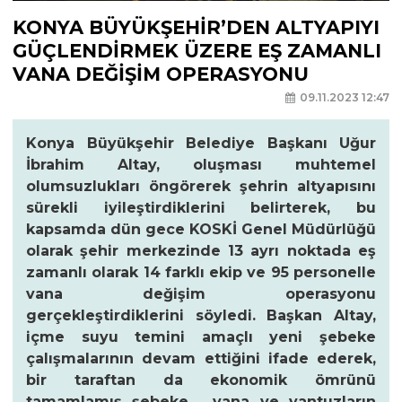
KONYA BÜYÜKŞEHİR’DEN ALTYAPIYI
GÜÇLENDİRMEK ÜZERE EŞ ZAMANLI
VANA DEĞİŞİM OPERASYONU
09.11.2023 12:47
Konya Büyükşehir Belediye Başkanı Uğur
İbrahim Altay, oluşması muhtemel
olumsuzlukları öngörerek şehrin altyapısını
sürekli iyileştirdiklerini belirterek, bu
kapsamda dün gece KOSKİ Genel Müdürlüğü
olarak şehir merkezinde 13 ayrı noktada eş
zamanlı olarak 14 farklı ekip ve 95 personelle
vana değişim operasyonu
gerçekleştirdiklerini söyledi. Başkan Altay,
içme suyu temini amaçlı yeni şebeke
çalışmalarının devam ettiğini ifade ederek,
bir taraftan da ekonomik ömrünü
tamamlamış şebeke, vana ve vantuzların