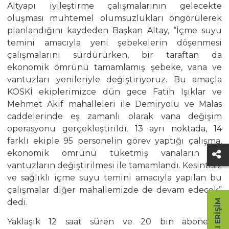
Altyapı iyileştirme çalışmalarının gelecekte
oluşması muhtemel olumsuzlukları öngörülerek
planlandığını kaydeden Başkan Altay, “İçme suyu
temini amacıyla yeni şebekelerin döşenmesi
çalışmalarını sürdürürken, bir taraftan da
ekonomik ömrünü tamamlamış şebeke, vana ve
vantuzları yenileriyle değiştiriyoruz. Bu amaçla
KOSKİ ekiplerimizce dün gece Fatih Işıklar ve
Mehmet Akif mahalleleri ile Demiryolu ve Malas
caddelerinde eş zamanlı olarak vana değişim
operasyonu gerçekleştirildi. 13 ayrı noktada, 14
farklı ekiple 95 personelin görev yaptığı çalışma,
ekonomik ömrünü tüketmiş vanaların ve
vantuzların değiştirilmesi ile tamamlandı. Kesintisiz
ve sağlıklı içme suyu temini amacıyla yapılan bu
çalışmalar diğer mahallemizde de devam edecek”
dedi.
HIZLI ERIŞIM
Yaklaşık 12 saat süren ve 20 bin abonenin