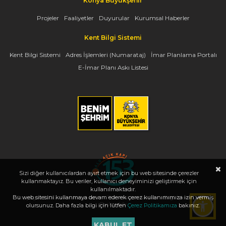
Konya Büyükşehir
Projeler
Faaliyetler
Duyurular
Kurumsal Haberler
Kent Bilgi Sistemi
Kent Bilgi Sistemi
Adres İşlemleri (Numarataj)
İmar Planlama Portalı
E-İmar Planı Askı Listesi
Sizi diğer kullanıcılardan ayırt etmek için bu web sitesinde çerezler
kullanmaktayız. Bu veriler, kullanıcı deneyiminizi geliştirmek için
kullanılmaktadır.
Bu web sitesini kullanmaya devam ederek çerez kullanımımıza izin vermiş
Copyright 2026, www.konya.bel.tr - Tüm Hakları Saklıdır - Bilgi İşlem Dairesi
Başkanlığı
olursunuz. Daha fazla bilgi için lütfen
Çerez Politikamıza
bakınız.
KABUL ET