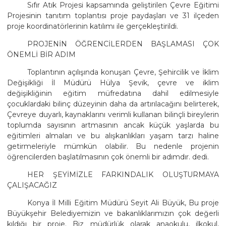
Sıfır Atık Projesi kapsamında geliştirilen Çevre Eğitimi
Projesinin tanıtım toplantısı proje paydaşları ve 31 ilçeden
proje koordinatörlerinin katılımı ile gerçekleştirildi.
PROJENİN ÖĞRENCİLERDEN BAŞLAMASI ÇOK
ÖNEMLİ BİR ADIM
Toplantının açılışında konuşan Çevre, Şehircilik ve İklim
Değişikliği İl Müdürü Hülya Şevik, çevre ve iklim
değişikliğinin eğitim müfredatına dahil edilmesiyle
çocuklardaki bilinç düzeyinin daha da artırılacağını belirterek,
Çevreye duyarlı, kaynaklarını verimli kullanan bilinçli bireylerin
toplumda sayısının artmasının ancak küçük yaşlarda bu
eğitimleri almaları ve bu alışkanlıkları yaşam tarzı haline
getirmeleriyle mümkün olabilir. Bu nedenle projenin
öğrencilerden başlatılmasının çok önemli bir adımdır. dedi.
HER ŞEYİMİZLE FARKINDALIK OLUŞTURMAYA
ÇALIŞACAĞIZ
Konya İl Milli Eğitim Müdürü Seyit Ali Büyük, Bu proje
Büyükşehir Belediyemizin ve bakanlıklarımızın çok değerli
kıldığı bir proje. Biz müdürlük olarak anaokulu, ilkokul,