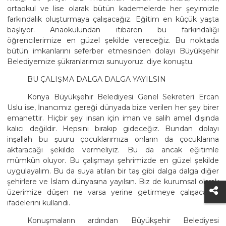
ortaokul ve lise olarak bütün kademelerde her şeyimizle
farkındalık oluşturmaya çalışacağız. Eğitim en küçük yaşta
başlıyor. Anaokulundan itibaren bu farkındalığı
öğrencilerimize en güzel şekilde vereceğiz. Bu noktada
bütün imkanlarını seferber etmesinden dolayı Büyükşehir
Belediyemize şükranlarımızı sunuyoruz. diye konuştu.
BU ÇALIŞMA DALGA DALGA YAYILSIN
Konya Büyükşehir Belediyesi Genel Sekreteri Ercan
Uslu ise, İnancımız gereği dünyada bize verilen her şey birer
emanettir. Hiçbir şey insan için iman ve salih amel dışında
kalıcı değildir. Hepsini bırakıp gideceğiz. Bundan dolayı
inşallah bu şuuru çocuklarımıza onların da çocuklarına
aktaracağı şekilde vermeliyiz. Bu da ancak eğitimle
mümkün oluyor. Bu çalışmayı şehrimizde en güzel şekilde
uygulayalım. Bu da suya atılan bir taş gibi dalga dalga diğer
şehirlere ve İslam dünyasına yayılsın. Biz de kurumsal olarak
üzerimize düşen ne varsa yerine getirmeye çalışacağız.
ifadelerini kullandı.
Konuşmaların ardından Büyükşehir Belediyesi