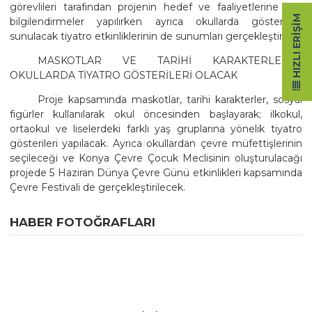
görevlileri tarafından projenin hedef ve faaliyetlerine dair
HIZLI ERIŞIM
bilgilendirmeler yapılırken ayrıca okullarda gösterime
sunulacak tiyatro etkinliklerinin de sunumları gerçekleştirildi.
MASKOTLAR VE TARİHİ KARAKTERLERLE
OKULLARDA TİYATRO GÖSTERİLERİ OLACAK
Proje kapsamında maskotlar, tarihi karakterler, sosyal
figürler kullanılarak okul öncesinden başlayarak; ilkokul,
ortaokul ve liselerdeki farklı yaş gruplarına yönelik tiyatro
gösterileri yapılacak. Ayrıca okullardan çevre müfettişlerinin
seçileceği ve Konya Çevre Çocuk Meclisinin oluşturulacağı
projede 5 Haziran Dünya Çevre Günü etkinlikleri kapsamında
Çevre Festivali de gerçekleştirilecek.
HABER FOTOĞRAFLARI