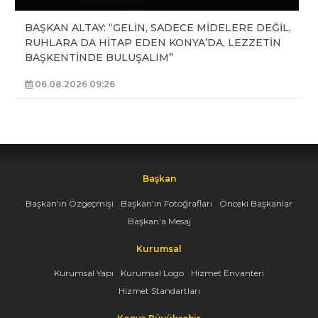
BAŞKAN ALTAY: “GELİN, SADECE MİDELERE DEĞİL,
RUHLARA DA HİTAP EDEN KONYA’DA, LEZZETİN
BAŞKENTİNDE BULUŞALIM”
06.08.2026 09:26
Başkan
Başkan'ın Özgeçmişi
Başkan'ın Fotoğrafları
Önceki Başkanlar
Başkan'a Mesaj
Kurumsal
Kurumsal Yapı
Kurumsal Logo
Hizmet Envanteri
Hizmet Standartları