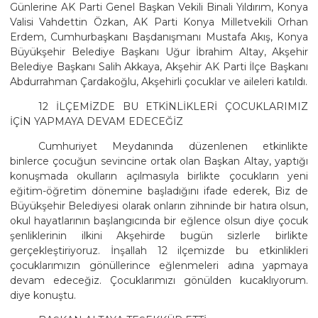
Günlerine AK Parti Genel Başkan Vekili Binali Yıldırım, Konya
Valisi Vahdettin Özkan, AK Parti Konya Milletvekili Orhan
Erdem, Cumhurbaşkanı Başdanışmanı Mustafa Akış, Konya
Büyükşehir Belediye Başkanı Uğur İbrahim Altay, Akşehir
Belediye Başkanı Salih Akkaya, Akşehir AK Parti İlçe Başkanı
Abdurrahman Çardakoğlu, Akşehirli çocuklar ve aileleri katıldı.
12 İLÇEMİZDE BU ETKİNLİKLERİ ÇOCUKLARIMIZ
İÇİN YAPMAYA DEVAM EDECEĞİZ
Cumhuriyet Meydanında düzenlenen etkinlikte
binlerce çocuğun sevincine ortak olan Başkan Altay, yaptığı
konuşmada okulların açılmasıyla birlikte çocukların yeni
eğitim-öğretim dönemine başladığını ifade ederek, Biz de
Büyükşehir Belediyesi olarak onların zihninde bir hatıra olsun,
okul hayatlarının başlangıcında bir eğlence olsun diye çocuk
şenliklerinin ilkini Akşehirde bugün sizlerle birlikte
gerçekleştiriyoruz. İnşallah 12 ilçemizde bu etkinlikleri
çocuklarımızın gönüllerince eğlenmeleri adına yapmaya
devam edeceğiz. Çocuklarımızı gönülden kucaklıyorum.
diye konuştu.