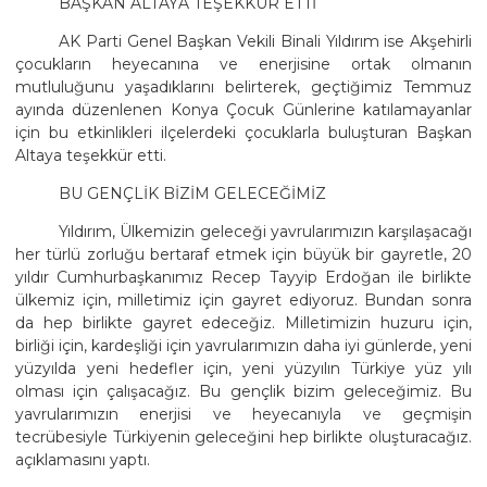
BAŞKAN ALTAYA TEŞEKKÜR ETTİ
AK Parti Genel Başkan Vekili Binali Yıldırım ise Akşehirli
çocukların heyecanına ve enerjisine ortak olmanın
mutluluğunu yaşadıklarını belirterek, geçtiğimiz Temmuz
ayında düzenlenen Konya Çocuk Günlerine katılamayanlar
için bu etkinlikleri ilçelerdeki çocuklarla buluşturan Başkan
Altaya teşekkür etti.
BU GENÇLİK BİZİM GELECEĞİMİZ
Yıldırım, Ülkemizin geleceği yavrularımızın karşılaşacağı
her türlü zorluğu bertaraf etmek için büyük bir gayretle, 20
yıldır Cumhurbaşkanımız Recep Tayyip Erdoğan ile birlikte
ülkemiz için, milletimiz için gayret ediyoruz. Bundan sonra
da hep birlikte gayret edeceğiz. Milletimizin huzuru için,
birliği için, kardeşliği için yavrularımızın daha iyi günlerde, yeni
yüzyılda yeni hedefler için, yeni yüzyılın Türkiye yüz yılı
olması için çalışacağız. Bu gençlik bizim geleceğimiz. Bu
yavrularımızın enerjisi ve heyecanıyla ve geçmişin
tecrübesiyle Türkiyenin geleceğini hep birlikte oluşturacağız.
açıklamasını yaptı.