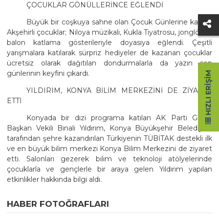
ÇOCUKLAR GÖNÜLLERİNCE EĞLENDİ
Büyük bir coşkuya sahne olan Çocuk Günlerine katılan
Akşehirli çocuklar; Niloya müzikali, Kukla Tiyatrosu, jonglör ve
balon katlama gösterileriyle doyasıya eğlendi. Çeşitli
yarışmalara katılarak sürpriz hediyeler de kazanan çocuklar
ücretsiz olarak dağıtılan dondurmalarla da yazın son
günlerinin keyfini çıkardı.
HIZLI ERIŞIM
YILDIRIM, KONYA BİLİM MERKEZİNİ DE ZİYARET
ETTİ
Konyada bir dizi programa katılan AK Parti Genel
Başkan Vekili Binali Yıldırım, Konya Büyükşehir Belediyesi
tarafından şehre kazandırılan Türkiyenin TÜBİTAK destekli ilk
ve en büyük bilim merkezi Konya Bilim Merkezini de ziyaret
etti. Salonları gezerek bilim ve teknoloji atölyelerinde
çocuklarla ve gençlerle bir araya gelen Yıldırım yapılan
etkinlikler hakkında bilgi aldı.
HABER FOTOĞRAFLARI