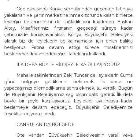
Göç esnasında Konya semalarından geçerken fırtınaya
yakalanan ve şehir merkezine inmek zorunda kalan binlerce
leyleğin beslenmesini de sağladıklarını kaydeden Başkan
Altay, Misafirlerimiz, fırtınanın geçeceği süreye kadar
şehrimizde konaklayacaklar. Konya Büyükşehir Belediyesi
olarak biz de leyleklerin aç kalmamaları için onları balıkla
besliyoruz. Fırtına devam ettiği sürece misafirlerimizi
beslemeye devam edeceğiz. ifadelerini kullandı.
İLK DEFA BÖYLE BİR ŞEYLE KARŞILAŞIYORUZ
Mahalle sakinlerinden Zeki Tuncer de, leyleklerin Cuma
günü bölgeye geldiklerini belirterek, İlk önce ne
yapacağımızı bilemedik ama sonra ekmek, su verdik. Bugün
de Büyükşehir Belediyemiz sağ olsun balık getirdi. İlk defa
böyle bir şeyle karşılaşıyoruz. Leylekler ayrılıncaya kadar
beslemeye devam edeceğiz. Büyükşehir Belediyemize
teşekkür ediyoruz. dedi.
CANBULAN DA BÖLGEDE
Öte yandan Büyükşehir Belediyesinin yaralı veya