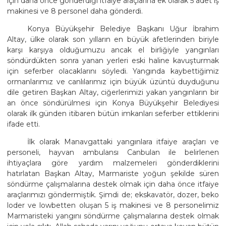
için daha önce gönderdiği itfaiye araçlarına ek olarak 5 adet iş
makinesi ve 8 personel daha gönderdi.
Konya Büyükşehir Belediye Başkanı Uğur İbrahim
Altay, ülke olarak son yılların en büyük afetlerinden biriyle
karşı karşıya olduğumuzu ancak el birliğiyle yangınları
söndürdükten sonra yanan yerleri eski haline kavuşturmak
için seferber olacaklarını söyledi. Yangında kaybettiğimiz
ormanlarımız ve canlılarımız için büyük üzüntü duyduğunu
dile getiren Başkan Altay, ciğerlerimizi yakan yangınların bir
an önce söndürülmesi için Konya Büyükşehir Belediyesi
olarak ilk günden itibaren bütün imkanları seferber ettiklerini
ifade etti.
İlk olarak Manavgattaki yangınlara itfaiye araçları ve
personeli, hayvan ambulansı Canbulan ile belirlenen
ihtiyaçlara göre yardım malzemeleri gönderdiklerini
hatırlatan Başkan Altay, Marmariste yoğun şekilde süren
söndürme çalışmalarına destek olmak için daha önce itfaiye
araçlarımızı göndermiştik. Şimdi de; ekskavatör, dozer, beko
loder ve lowbetten oluşan 5 iş makinesi ve 8 personelimiz
Marmaristeki yangını söndürme çalışmalarına destek olmak