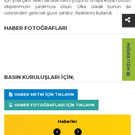
için yola çıktı. Allah sahada varını yoğunu ortaya koyan bütün
ekiplerimizin yardımcısı olsun. Ülke olarak bunun da
üstesinden gelecek güce sahibiz. ifadelerini kullandı.
HABER FOTOĞRAFLARI
HIZLI ERIŞIM
BASIN KURULUŞLARI IÇIN;
HABER METNI IÇIN TIKLAYIN
HABER FOTOĞRAFLARI IÇIN TIKLAYIN
Haberler