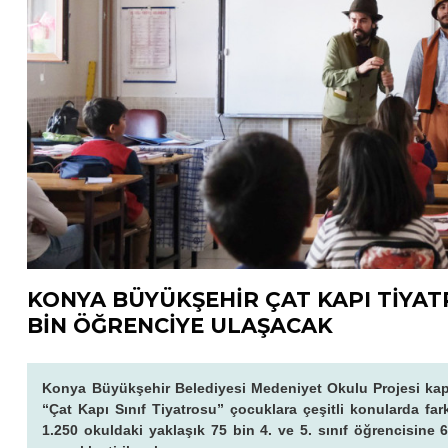
KONYA BÜYÜKŞEHİR ÇAT KAPI TİYATR
BİN ÖĞRENCİYE ULAŞACAK
Konya Büyükşehir Belediyesi Medeniyet Okulu Projesi kaps
“Çat Kapı Sınıf Tiyatrosu” çocuklara çeşitli konularda far
1.250 okuldaki yaklaşık 75 bin 4. ve 5. sınıf öğrencisine 