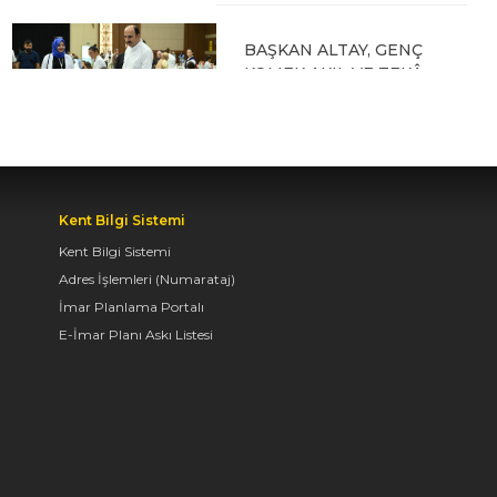
BAŞKAN ALTAY, GENÇ
KOMEK AKIL VE ZEKÂ
OYUNLARI’NIN FİNAL
TURUNDA
ÖĞRENCİLERİN
HEYECANINI PAYLAŞTI
06.08.2026 15:06
Kent Bilgi Sistemi
Kent Bilgi Sistemi
Adres İşlemleri (Numarataj)
BAŞKAN ALTAY, KEÇİLİ
İmar Planlama Portalı
KANALI ISLAH
E-İmar Planı Askı Listesi
ÇALIŞMASI VE MURAT
KURUM CADDESİ’NDE
İNCELEMELERDE
BULUNDU
06.08.2026 12:46