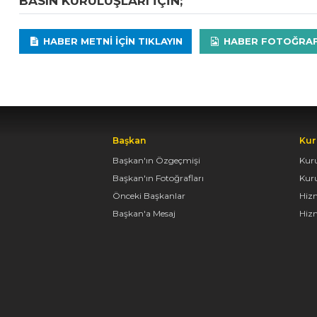
BASIN KURULUŞLARI IÇIN;
HABER METNI IÇIN TIKLAYIN
HABER FOTOĞRAFLA
Başkan
Kur
Başkan'ın Özgeçmişi
Kur
Başkan'ın Fotoğrafları
Kur
Önceki Başkanlar
Hiz
Başkan'a Mesaj
Hizm