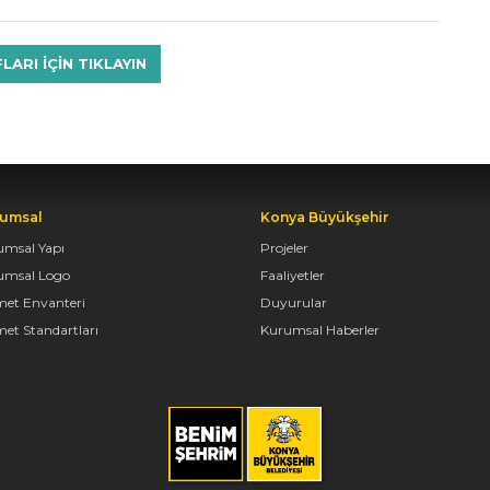
RI IÇIN TIKLAYIN
umsal
Konya Büyükşehir
umsal Yapı
Projeler
umsal Logo
Faaliyetler
met Envanteri
Duyurular
et Standartları
Kurumsal Haberler