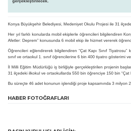
gerçekleştirilecek.
Konya Büyükşehir Belediyesi, Medeniyet Okulu Projesi ile 31 ilçe
Her yıl farklı konularda mobil ekiplerle öğrencileri bilgilendiren K
Afetler: Deprem” konusunda 6 mobil ekip ile hizmet vererek öğrenci
Öğrencileri eğlendirerek bilgilendiren “Çat Kapı Sınıf Tiyatrosu”
sınıf ve ortaokul 1. sınıf öğrencilerine 6 bin 400 tiyatro gösterimi v
İl Milli Eğitim Müdürlüğü iş birliğiyle gerçekleştirilen projenin b
31 ilçedeki ilkokul ve ortaokullarda 550 bin öğrenciye 150 bin “Çat 
Bu süreçte 46 adet konunun işlendiği proje kapsamında 3 milyon 28
HABER FOTOĞRAFLARI