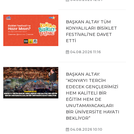
BAŞKAN ALTAY TÜM
KONYALILARI BİSİKLET
FESTİVALİ’NE DAVET
ETTİ
04.08.2026 11:16
BAŞKAN ALTAY:
“KONYA'YI TERCİH
EDECEK GENÇLERİMİZİ
HEM KALİTELİ BİR
EĞİTİM HEM DE
UNUTAMAYACAKLARI
BİR ÜNİVERSİTE HAYATI
BEKLİYOR”
04.08.2026 10:10