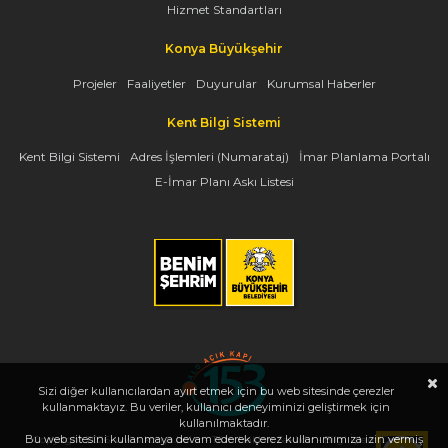
Hizmet Standartları
Konya Büyükşehir
Projeler
Faaliyetler
Duyurular
Kurumsal Haberler
Kent Bilgi Sistemi
Kent Bilgi Sistemi
Adres İşlemleri (Numarataj)
İmar Planlama Portalı
E-İmar Planı Askı Listesi
Sizi diğer kullanıcılardan ayırt etmek için bu web sitesinde çerezler
kullanmaktayız. Bu veriler, kullanıcı deneyiminizi geliştirmek için
kullanılmaktadır.
Bu web sitesini kullanmaya devam ederek çerez kullanımımıza izin vermiş
Copyright 2026, www.konya.bel.tr - Tüm Hakları Saklıdır - Bilgi İşlem Dairesi