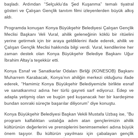
başladı. Ardından “Selçuklu’da Şed Kuşanma” temalı tiyatral
gösteri ve Çalışan Gençlik tanıtım filmi izleyenlerden büyük alkış
aldı.
Programda konuşan Konya Büyükşehir Belediyesi Çalışan Gençlik
Meclisi Başkanı Veli Vural, ahilik geleneğinin köklü bir ritüelini
yerine getirmek için bir araya geldiklerini ifade ederek, ahilik ve
Çalışan Gençlik Meclisi hakkında bilgi verdi. Vural, kendilerine her
zaman destek olan Konya Büyükşehir Belediye Başkanı Uğur
İbrahim Altay’a teşekkür etti.
Konya Esnaf ve Sanatkarlar Odaları Birliği (KONESOB) Başkanı
Muharrem Karabacak, Konya’nın ahiliğin merkezi olduğunu ifade
ederek, “Hamimiz Konya Büyükşehir Belediyemizle birlikte esnaf
ve sanatkarımız adına her türlü gayreti sarf ediyoruz. Edep ve
adapla yetişmiş olan ve bugün şed kuşanacak her bir kardeşime
bundan sonraki süreçte başarılar diliyorum” diye konuştu.
Konya Büyükşehir Belediyesi Başkan Vekili Mustafa Uzbaş ise, “Bu
program kalfalıktan ustalığa adım atan gençlerimizin ahilik
kültürünün değerlerini ve prensiplerini benimsemeleri adına büyük
önem taşıyor. Bu kültürün yayılması için çabalayan gençlik