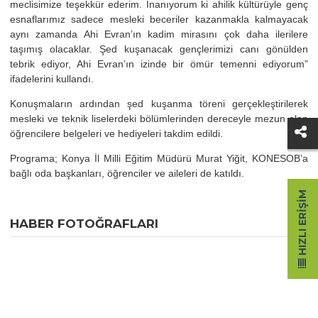
meclisimize teşekkür ederim. İnanıyorum ki ahilik kültürüyle genç
esnaflarımız sadece mesleki beceriler kazanmakla kalmayacak
aynı zamanda Ahi Evran’ın kadim mirasını çok daha ilerilere
taşımış olacaklar. Şed kuşanacak gençlerimizi canı gönülden
tebrik ediyor, Ahi Evran’ın izinde bir ömür temenni ediyorum”
ifadelerini kullandı.
Konuşmaların ardından şed kuşanma töreni gerçekleştirilerek
mesleki ve teknik liselerdeki bölümlerinden dereceyle mezun olan
öğrencilere belgeleri ve hediyeleri takdim edildi.
Programa; Konya İl Milli Eğitim Müdürü Murat Yiğit, KONESOB’a
bağlı oda başkanları, öğrenciler ve aileleri de katıldı.
HIZLI ERIŞIM
HABER FOTOĞRAFLARI