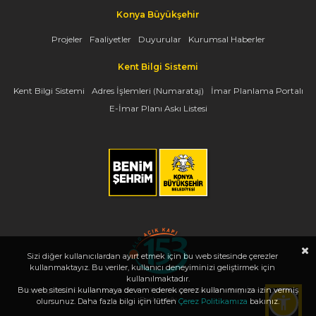
Konya Büyükşehir
Projeler
Faaliyetler
Duyurular
Kurumsal Haberler
Kent Bilgi Sistemi
Kent Bilgi Sistemi
Adres İşlemleri (Numarataj)
İmar Planlama Portalı
E-İmar Planı Askı Listesi
Sizi diğer kullanıcılardan ayırt etmek için bu web sitesinde çerezler
kullanmaktayız. Bu veriler, kullanıcı deneyiminizi geliştirmek için
kullanılmaktadır.
Bu web sitesini kullanmaya devam ederek çerez kullanımımıza izin vermiş
Copyright 2026, www.konya.bel.tr - Tüm Hakları Saklıdır - Bilgi İşlem Dairesi
Başkanlığı
olursunuz. Daha fazla bilgi için lütfen
Çerez Politikamıza
bakınız.