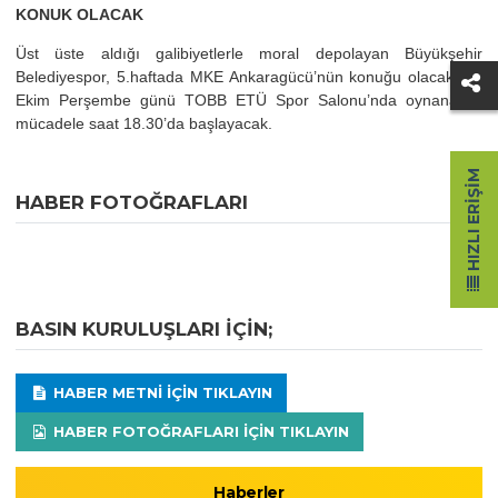
KONUK OLACAK
Üst üste aldığı galibiyetlerle moral depolayan Büyükşehir
Belediyespor, 5.haftada MKE Ankaragücü’nün konuğu olacak. 10
Ekim Perşembe günü TOBB ETÜ Spor Salonu’nda oynanacak
mücadele saat 18.30’da başlayacak.
HIZLI ERIŞIM
HABER FOTOĞRAFLARI
BASIN KURULUŞLARI IÇIN;
HABER METNI IÇIN TIKLAYIN
HABER FOTOĞRAFLARI IÇIN TIKLAYIN
Haberler