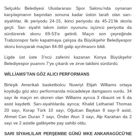
Selçuklu Belediyesi Uluslararası Spor Salonu’nda oynanan
karşılaşmanın başından sonuna kadar üstün tarafı olan sarı-
siyahlılar, ilk periyodu 24-15, ikinci periyodu da 45-21’lik skorla
geçti. Sarı siyahlı takım üstün oyununu üçüncü periyotta da
sürdürerek skoru 69-53’e getirdi. Maçın son çeyreğinde
Trabzonspor farkı kapatmaya çalışsa da Büyükşehir Belediyespor
skoru koruyarak maçtan 84-80 galip ayrılmasını bildi.
Ligde üst üste 3’ncü zaferini kazanan Konya Büyükşehir
Belediyespor puanını 7’ye çıkardı ve zirve takibini sürdürdü.
WİLLİAMS’TAN GÖZ ALICI PERFORMANS
Birleşik Amerikalı basketbolcu Nuwriyl Elijah Williams ortaya
koyduğu göz alıcı performansla mücadeleye damgasını vurdu. 34
sayı ile maçın en skoreri olan Williams ayrıca 3 ribaunt ve 6 da
asist kaydetti. Sarı-siyahlılarda ayrıca; Khalid Lethaniel Thomas
20 sayı, Korap Türk 10 sayı, Oğulcan Baykan 8 sayı-9 asist,
Ahmet Can Duran 7 sayı, Önder Atun 3 sayı, Alp Karahan da 2
sayı ve 2 asistle galibiyette pay sahibi oldu.
SARI SİYAHLILAR PERŞEMBE GÜNÜ MKE ANKARAGÜCÜ’NE