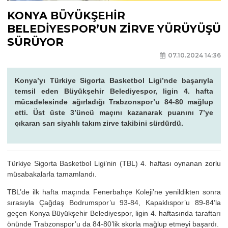
KONYA BÜYÜKŞEHİR
BELEDİYESPOR’UN ZİRVE YÜRÜYÜŞÜ
SÜRÜYOR
07.10.2024 14:36
Konya’yı Türkiye Sigorta Basketbol Ligi’nde başarıyla
temsil eden Büyükşehir Belediyespor, ligin 4. hafta
mücadelesinde ağırladığı Trabzonspor’u 84-80 mağlup
etti. Üst üste 3’üncü maçını kazanarak puanını 7’ye
çıkaran sarı siyahlı takım zirve takibini sürdürdü.
Türkiye Sigorta Basketbol Ligi’nin (TBL) 4. haftası oynanan zorlu
müsabakalarla tamamlandı.
TBL’de ilk hafta maçında Fenerbahçe Koleji’ne yenildikten sonra
sırasıyla Çağdaş Bodrumspor’u 93-84, Kapaklıspor’u 89-84’la
geçen Konya Büyükşehir Belediyespor, ligin 4. haftasında taraftarı
önünde Trabzonspor’u da 84-80’lik skorla mağlup etmeyi başardı.