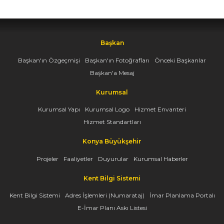
Başkan
Başkan'ın Özgeçmişi
Başkan'ın Fotoğrafları
Önceki Başkanlar
Başkan'a Mesaj
Kurumsal
Kurumsal Yapı
Kurumsal Logo
Hizmet Envanteri
Hizmet Standartları
Konya Büyükşehir
Projeler
Faaliyetler
Duyurular
Kurumsal Haberler
Kent Bilgi Sistemi
Kent Bilgi Sistemi
Adres İşlemleri (Numarataj)
İmar Planlama Portalı
E-İmar Planı Askı Listesi