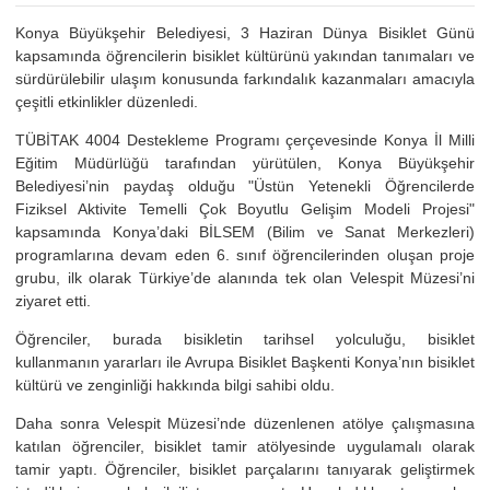
Konya Büyükşehir Belediyesi, 3 Haziran Dünya Bisiklet Günü
kapsamında öğrencilerin bisiklet kültürünü yakından tanımaları ve
sürdürülebilir ulaşım konusunda farkındalık kazanmaları amacıyla
çeşitli etkinlikler düzenledi.
TÜBİTAK 4004 Destekleme Programı çerçevesinde Konya İl Milli
Eğitim Müdürlüğü tarafından yürütülen, Konya Büyükşehir
Belediyesi’nin paydaş olduğu "Üstün Yetenekli Öğrencilerde
Fiziksel Aktivite Temelli Çok Boyutlu Gelişim Modeli Projesi"
kapsamında Konya’daki BİLSEM (Bilim ve Sanat Merkezleri)
programlarına devam eden 6. sınıf öğrencilerinden oluşan proje
grubu, ilk olarak Türkiye’de alanında tek olan Velespit Müzesi’ni
ziyaret etti.
Öğrenciler, burada bisikletin tarihsel yolculuğu, bisiklet
kullanmanın yararları ile Avrupa Bisiklet Başkenti Konya’nın bisiklet
kültürü ve zenginliği hakkında bilgi sahibi oldu.
Daha sonra Velespit Müzesi’nde düzenlenen atölye çalışmasına
katılan öğrenciler, bisiklet tamir atölyesinde uygulamalı olarak
tamir yaptı. Öğrenciler, bisiklet parçalarını tanıyarak geliştirmek