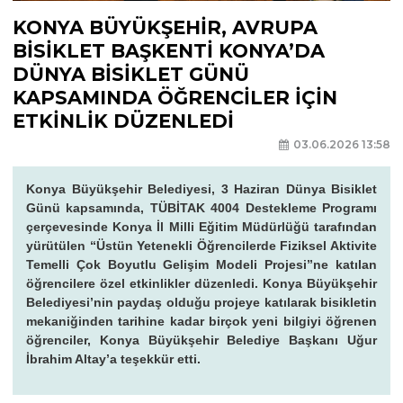
KONYA BÜYÜKŞEHİR, AVRUPA
BİSİKLET BAŞKENTİ KONYA’DA
DÜNYA BİSİKLET GÜNÜ
KAPSAMINDA ÖĞRENCİLER İÇİN
ETKİNLİK DÜZENLEDİ
03.06.2026 13:58
Konya Büyükşehir Belediyesi, 3 Haziran Dünya Bisiklet
Günü kapsamında, TÜBİTAK 4004 Destekleme Programı
çerçevesinde Konya İl Milli Eğitim Müdürlüğü tarafından
yürütülen “Üstün Yetenekli Öğrencilerde Fiziksel Aktivite
Temelli Çok Boyutlu Gelişim Modeli Projesi”ne katılan
öğrencilere özel etkinlikler düzenledi. Konya Büyükşehir
Belediyesi’nin paydaş olduğu projeye katılarak bisikletin
mekaniğinden tarihine kadar birçok yeni bilgiyi öğrenen
öğrenciler, Konya Büyükşehir Belediye Başkanı Uğur
İbrahim Altay’a teşekkür etti.