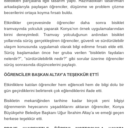
istedikleri parçalarla ilgili tasarım yaptı. Hazırladıkları tasarımları
arkadaşlarıyla paylaşan öğrenciler, düşünme ve problem çözme
becerilerini ortaya koyma fırsatı buldu.
Etkinlikler çerçevesinde öğrenciler daha sonra bisiklet
tramvayında yolculuk yaparak Konya’nın örnek uygulamalarından
birini deneyimledi. Tramvay yolculuğunun ardından bisiklet
yollarında sürüş gerçekleştiren öğrenciler, güvenli ve sürdürülebilir
ulaşım konusunda uygulamalı olarak bilgi edinme fırsatı elde etti.
Sürüş başlamadan önce her gruba verilen “bisikletin faydaları
nelerdir?”, “sürdürülebilirlik nedir?” gibi sorular üzerine öğrenciler
sürüş sonrasında düşüncelerini paylaştı.
ÖĞRENCİLER BAŞKAN ALTAY’A TEŞEKKÜR ETTİ
Etkinliklere katılan öğrenciler hem eğlenceli hem de bilgi dolu bir
gün geçirdiklerini belirterek çok eğlendiklerini ifade etti.
Bisikletin mekaniğinden tarihine kadar birçok yeni bilgiyi
öğrenmenin heyecanını yaşadıklarını aktaran öğrenciler, Konya
Büyükşehir Belediye Başkanı Uğur İbrahim Altay’a ve emeği geçen
herkese teşekkür etti.