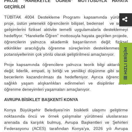
PROJE “HAREKETLE ÖĞREN” MOTTOSUYLA HAYATA
GEÇİRİLDİ
TÜBİTAK 4004 Destekleme Programı kapsamında yürütülen
proje, üstün yetenekli öğrencilerin bilişsel, bedensel ve sosyal
gelişimlerini fiziksel aktivite temelli uygulamalarla desteklemeyi
hedefliyor. “Hareketle Öğren” mottosuyla hayata geçirilen projede,
öğrencilerin yalnızca akademik başarılarının değil; fiziksel
etkinlikler aracılığıyla öğrenme süreçlerinin desteklenmesi ve
HIZLI ERIŞIM
potansiyellerinin çok yönlü olarak geliştirilmesi amaçlanıyor.
Proje kapsamında öğrencilere yalnızca teorik bilgi aktarılması
değil; liderlik, empati, iş birliği ve yenilikçi düşünme gibi sosyal
becerilerin kazandırılması da hedefleniyor. Ayrıca öğrencilerin
sağlıklı yaşam alışkanlıkları edinmeleri ve disiplinler arası
öğrenme deneyimleri yaşamaları amaçlanıyor.
AVRUPA BİSİKLET BAŞKENTİ KONYA
Konya Büyükşehir Belediyesi’nin bisikletli ulaşımı geliştirme
noktasında öncü ve örnek çalışmalar yürütmesi uluslararası
arenada da karşılık bulmuş, Avrupa Başkentleri ve Şehirleri
Federasyonu (ACES) tarafından Konya’ya, 2026 yılı Avrupa