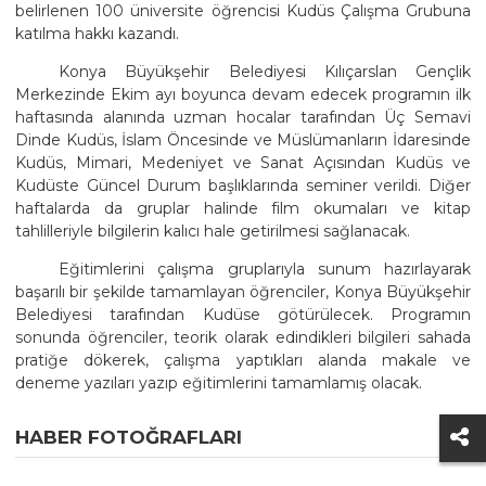
belirlenen 100 üniversite öğrencisi Kudüs Çalışma Grubuna
katılma hakkı kazandı.
Konya Büyükşehir Belediyesi Kılıçarslan Gençlik
Merkezinde Ekim ayı boyunca devam edecek programın ilk
haftasında alanında uzman hocalar tarafından Üç Semavi
Dinde Kudüs, İslam Öncesinde ve Müslümanların İdaresinde
Kudüs, Mimari, Medeniyet ve Sanat Açısından Kudüs ve
Kudüste Güncel Durum başlıklarında seminer verildi. Diğer
haftalarda da gruplar halinde film okumaları ve kitap
tahlilleriyle bilgilerin kalıcı hale getirilmesi sağlanacak.
Eğitimlerini çalışma gruplarıyla sunum hazırlayarak
başarılı bir şekilde tamamlayan öğrenciler, Konya Büyükşehir
Belediyesi tarafından Kudüse götürülecek. Programın
sonunda öğrenciler, teorik olarak edindikleri bilgileri sahada
pratiğe dökerek, çalışma yaptıkları alanda makale ve
deneme yazıları yazıp eğitimlerini tamamlamış olacak.
HABER FOTOĞRAFLARI