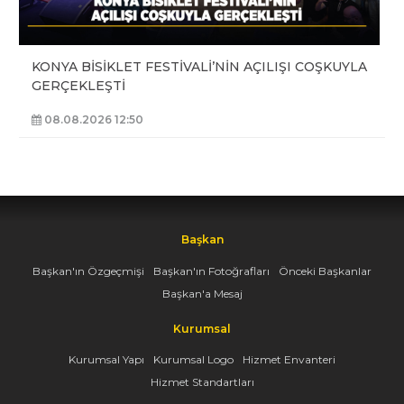
KONYA BİSİKLET FESTİVALİ’NİN AÇILIŞI COŞKUYLA
GERÇEKLEŞTİ
08.08.2026 12:50
Başkan
Başkan'ın Özgeçmişi
Başkan'ın Fotoğrafları
Önceki Başkanlar
Başkan'a Mesaj
Kurumsal
Kurumsal Yapı
Kurumsal Logo
Hizmet Envanteri
Hizmet Standartları