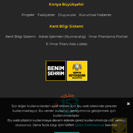
Konya Büyükşehir
Projeler
Faaliyetler
Duyurular
Kurumsal Haberler
Kent Bilgi Sistemi
Kent Bilgi Sistemi
Adres İşlemleri (Numarataj)
İmar Planlama Portalı
E-İmar Planı Askı Listesi
Sizi diğer kullanıcılardan ayırt etmek için bu web sitesinde çerezler
kullanmaktayız. Bu veriler, kullanıcı deneyiminizi geliştirmek için
kullanılmaktadır.
Bu web sitesini kullanmaya devam ederek çerez kullanımımıza izin vermiş
Copyright 2026, www.konya.bel.tr - Tüm Hakları Saklıdır - Bilgi İşlem Dairesi
Başkanlığı
olursunuz. Daha fazla bilgi için lütfen
Çerez Politikamıza
bakınız.