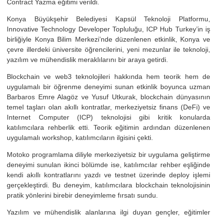
Contract Yazma eğitimi verildi.
Konya Büyükşehir Belediyesi Kapsül Teknoloji Platformu,
Innovative Technology Developer Topluluğu, ICP Hub Turkey’in iş
birliğiyle Konya Bilim Merkezi’nde düzenlenen etkinlik, Konya ve
çevre illerdeki üniversite öğrencilerini, yeni mezunlar ile teknoloji,
yazılım ve mühendislik meraklılarını bir araya getirdi.
Blockchain ve web3 teknolojileri hakkında hem teorik hem de
uygulamalı bir öğrenme deneyimi sunan etkinlik boyunca uzman
Barbaros Emre Alagöz ve Yusuf Utkurak, blockchain dünyasının
temel taşları olan akıllı kontratlar, merkeziyetsiz finans (DeFi) ve
Internet Computer (ICP) teknolojisi gibi kritik konularda
katılımcılara rehberlik etti. Teorik eğitimin ardından düzenlenen
uygulamalı workshop, katılımcıların ilgisini çekti.
Motoko programlama diliyle merkeziyetsiz bir uygulama geliştirme
deneyimi sunulan ikinci bölümde ise, katılımcılar rehber eşliğinde
kendi akıllı kontratlarını yazdı ve testnet üzerinde deploy işlemi
gerçekleştirdi. Bu deneyim, katılımcılara blockchain teknolojisinin
pratik yönlerini birebir deneyimleme fırsatı sundu.
Yazılım ve mühendislik alanlarına ilgi duyan gençler, eğitimler