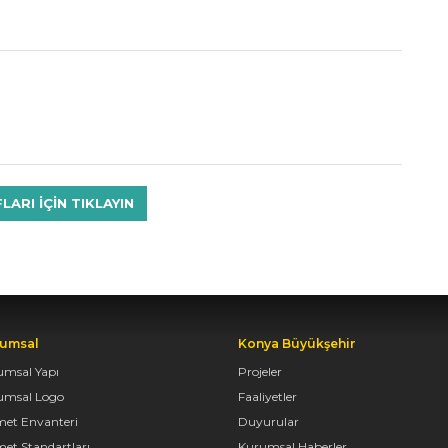
RI IÇIN TIKLAYIN
umsal
Konya Büyükşehir
umsal Yapı
Projeler
umsal Logo
Faaliyetler
met Envanteri
Duyurular
et Standartları
Kurumsal Haberler