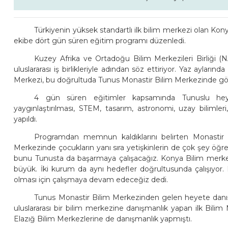
Türkiyenin yüksek standartlı ilk bilim merkezi olan Ko
ekibe dört gün süren eğitim programı düzenledi.
Kuzey Afrika ve Ortadoğu Bilim Merkezileri Birliği 
uluslararası iş birlikleriyle adından söz ettiriyor. Yaz ayl
Merkezi, bu doğrultuda Tunus Monastir Bilim Merkezinde gö
4 gün süren eğitimler kapsamında Tunuslu heye
yaygınlaştırılması, STEM, tasarım, astronomi, uzay bilimler
yapıldı.
Programdan memnun kaldıklarını belirten Monastir
Merkezinde çocukların yanı sıra yetişkinlerin de çok şey öğren
bunu Tunusta da başarmaya çalışacağız. Konya Bilim merke
büyük. İki kurum da aynı hedefler doğrultusunda çalışıyor.
olması için çalışmaya devam edeceğiz dedi.
Tunus Monastir Bilim Merkezinden gelen heyete danış
uluslararası bir bilim merkezine danışmanlık yapan ilk Bil
Elazığ Bilim Merkezlerine de danışmanlık yapmıştı.