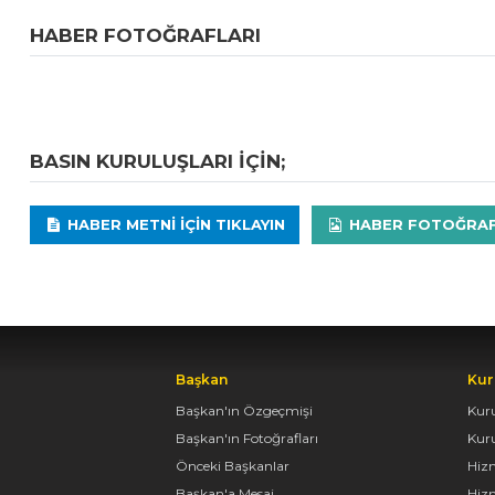
HABER FOTOĞRAFLARI
BASIN KURULUŞLARI IÇIN;
HABER METNI IÇIN TIKLAYIN
HABER FOTOĞRAFLA
Başkan
Kur
Başkan'ın Özgeçmişi
Kur
Başkan'ın Fotoğrafları
Kur
Önceki Başkanlar
Hiz
Başkan'a Mesaj
Hizm