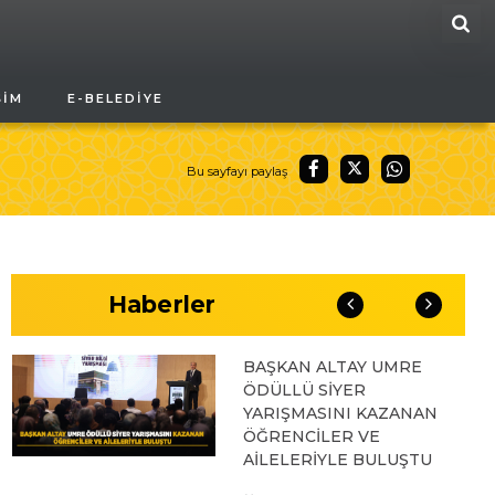
ARA
04.08.2026 10:10
ŞIM
E-BELEDIYE
BAŞKAN ALTAY “VEFA
UMRESİ” İKİNCİ
KAFİLESİNİN KURA
ÇEKİLİŞİNE KATILARAK
Bu sayfayı paylaş
KONYALILARIN
HEYECANINA ORTAK
OLDU
03.08.2026 17:04
Haberler
BAŞKAN ALTAY UMRE
ÖDÜLLÜ SİYER
YARIŞMASINI KAZANAN
ÖĞRENCİLER VE
AİLELERİYLE BULUŞTU