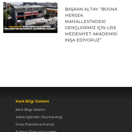
BAŞKAN ALTAY: “BOSNA
HERSEK
MAHALLESİ’NDEKİ
GENÇLERİMİZ İÇİN LİSE
MEDENİYET AKADEMİSİ
İNŞA EDİYORUZ”
05.08.2026 09:31
BAŞKAN ALTAY, HALİT
EROĞLU KUR’AN
KURSU’NDA
ÖĞRENCİLERLE BİR
ARAYA GELDİ
Kent Bilgi Sistemi
04.08.2026 12:07
Kent Bilgi Sistemi
Adres İşlemleri (Numarataj)
İmar Planlama Portalı
BAŞKAN ALTAY TÜM
E-İmar Planı Askı Listesi