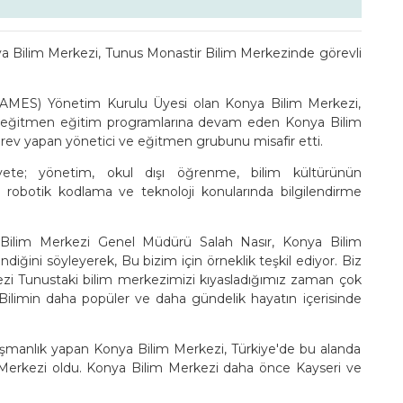
nya Bilim Merkezi, Tunus Monastir Bilim Merkezinde görevli
(NAMES) Yönetim Kurulu Üyesi olan Konya Bilim Merkezi,
arında eğitmen eğitim programlarına devam eden Konya Bilim
rev yapan yönetici ve eğitmen grubunu misafir etti.
te; yönetim, okul dışı öğrenme, bilim kültürünün
i, robotik kodlama ve teknoloji konularında bilgilendirme
 Bilim Merkezi Genel Müdürü Salah Nasır, Konya Bilim
diğini söyleyerek, Bu bizim için örneklik teşkil ediyor. Biz
zi Tunustaki bilim merkezimizi kıyasladığımız zaman çok
 Bilimin daha popüler ve daha gündelik hayatın içerisinde
manlık yapan Konya Bilim Merkezi, Türkiye'de bu alanda
im Merkezi oldu. Konya Bilim Merkezi daha önce Kayseri ve