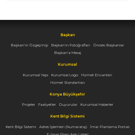
Başkan
Başkan'ın Özgeçmişi
Başkan'ın Fotoğrafları
Önceki Başkanlar
Başkan'a Mesaj
Kurumsal
Kurumsal Yapı
Kurumsal Logo
Hizmet Envanteri
Hizmet Standartları
Konya Büyükşehir
Projeler
Faaliyetler
Duyurular
Kurumsal Haberler
Kent Bilgi Sistemi
Kent Bilgi Sistemi
Adres İşlemleri (Numarataj)
İmar Planlama Portalı
E-İmar Planı Askı Listesi