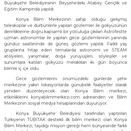
Büyükşehir Belediyesinin Beyşehirdeki Atabey Gençlik ve
Eğitim Kampında yapıldı.
Konya Bilim Merkezinin sahip olduğu gelişmiş
teleskoplar ve dürbünlerle yapılan gözlemler ile gökyüzünün
derinliklerine doğru kapsamlı bir yolculuğa çıkılan Astrofestte
uzman astronomlar ile yapılan gece gözlemlerinin yanında
gündüz saatlerinde de güneş gözlemi yapıldı. Farklı yaş
gruplarına hitap eden temalarda astronomi ve STEAM
atölyeleri, yarışmalar, doğa yürüyüşleri, söyleşiler ve
sunumlara katılan gökyüzü meraklıları iki gün boyunca
bilimle iç içe oldu.
Gece gözlemlerini önümüzdeki günlerde şehir
merkezine yakın lokasyonlarda günübirlik faaliyetler olarak
yeniden düzenleyecek olan Konya Bilim merkezi,
etkinliklerini konyabilimmerkezi.com adresinden ve Bilim
Merkezinin sosyal medya hesaplarından duyuruyor.
Konya Büyükşehir Belediyesi tarafından yaptırılan
Türkiyenin TÜBİTAK destekli ilk bilim merkezi olan Konya
Bilim Merkezi, taşıdığı misyon gereği hem bünyesinde farklı