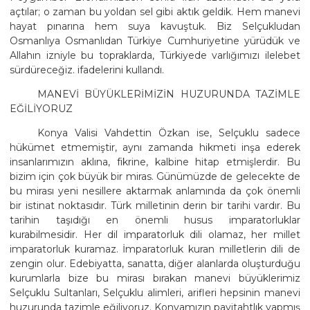
açtılar; o zaman bu yoldan sel gibi aktık geldik. Hem manevi
hayat pınarına hem suya kavuştuk. Biz Selçukludan
Osmanlıya Osmanlıdan Türkiye Cumhuriyetine yürüdük ve
Allahın izniyle bu topraklarda, Türkiyede varlığımızı ilelebet
sürdüreceğiz. ifadelerini kullandı.
MANEVİ BÜYÜKLERİMİZİN HUZURUNDA TAZİMLE
EĞİLİYORUZ
Konya Valisi Vahdettin Özkan ise, Selçuklu sadece
hükümet etmemiştir, aynı zamanda hikmeti inşa ederek
insanlarımızın aklına, fikrine, kalbine hitap etmişlerdir. Bu
bizim için çok büyük bir miras. Günümüzde de gelecekte de
bu mirası yeni nesillere aktarmak anlamında da çok önemli
bir istinat noktasıdır. Türk milletinin derin bir tarihi vardır. Bu
tarihin taşıdığı en önemli husus imparatorluklar
kurabilmesidir. Her dil imparatorluk dili olamaz, her millet
imparatorluk kuramaz. İmparatorluk kuran milletlerin dili de
zengin olur. Edebiyatta, sanatta, diğer alanlarda oluşturduğu
kurumlarla bize bu mirası bırakan manevi büyüklerimiz
Selçuklu Sultanları, Selçuklu alimleri, arifleri hepsinin manevi
huzurunda tazimle eğiliyoruz. Konyamızın payitahtlık yapmış