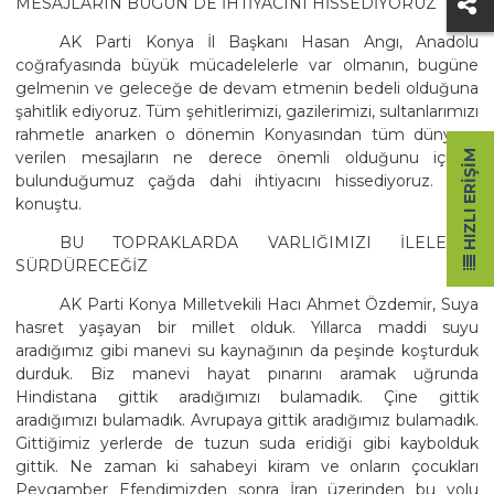
MESAJLARIN BUGÜN DE İHTİYACINI HİSSEDİYORUZ
AK Parti Konya İl Başkanı Hasan Angı, Anadolu
coğrafyasında büyük mücadelelerle var olmanın, bugüne
gelmenin ve geleceğe de devam etmenin bedeli olduğuna
şahitlik ediyoruz. Tüm şehitlerimizi, gazilerimizi, sultanlarımızı
rahmetle anarken o dönemin Konyasından tüm dünyaya
verilen mesajların ne derece önemli olduğunu içinde
HIZLI ERIŞIM
bulunduğumuz çağda dahi ihtiyacını hissediyoruz. diye
konuştu.
BU TOPRAKLARDA VARLIĞIMIZI İLELEBET
SÜRDÜRECEĞİZ
AK Parti Konya Milletvekili Hacı Ahmet Özdemir, Suya
hasret yaşayan bir millet olduk. Yıllarca maddi suyu
aradığımız gibi manevi su kaynağının da peşinde koşturduk
durduk. Biz manevi hayat pınarını aramak uğrunda
Hindistana gittik aradığımızı bulamadık. Çine gittik
aradığımızı bulamadık. Avrupaya gittik aradığımız bulamadık.
Gittiğimiz yerlerde de tuzun suda eridiği gibi kaybolduk
gittik. Ne zaman ki sahabeyi kiram ve onların çocukları
Peygamber Efendimizden sonra İran üzerinden bu yolu