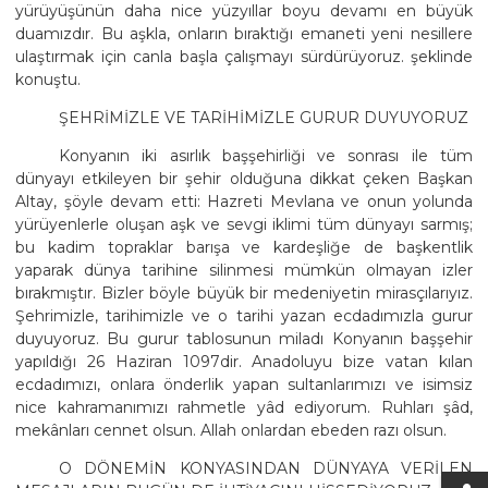
yürüyüşünün daha nice yüzyıllar boyu devamı en büyük
duamızdır. Bu aşkla, onların bıraktığı emaneti yeni nesillere
ulaştırmak için canla başla çalışmayı sürdürüyoruz. şeklinde
konuştu.
ŞEHRİMİZLE VE TARİHİMİZLE GURUR DUYUYORUZ
Konyanın iki asırlık başşehirliği ve sonrası ile tüm
dünyayı etkileyen bir şehir olduğuna dikkat çeken Başkan
Altay, şöyle devam etti: Hazreti Mevlana ve onun yolunda
yürüyenlerle oluşan aşk ve sevgi iklimi tüm dünyayı sarmış;
bu kadim topraklar barışa ve kardeşliğe de başkentlik
yaparak dünya tarihine silinmesi mümkün olmayan izler
bırakmıştır. Bizler böyle büyük bir medeniyetin mirasçılarıyız.
Şehrimizle, tarihimizle ve o tarihi yazan ecdadımızla gurur
duyuyoruz. Bu gurur tablosunun miladı Konyanın başşehir
yapıldığı 26 Haziran 1097dir. Anadoluyu bize vatan kılan
ecdadımızı, onlara önderlik yapan sultanlarımızı ve isimsiz
nice kahramanımızı rahmetle yâd ediyorum. Ruhları şâd,
mekânları cennet olsun. Allah onlardan ebeden razı olsun.
O DÖNEMİN KONYASINDAN DÜNYAYA VERİLEN