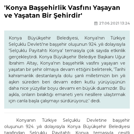
'Konya Başşehirlik Vasfını Yaşayan
ve Yaşatan Bir Şehirdir'
27.06.2021 13:24
Konya Büyükşehir Belediyesi, Konya'nın Türkiye
Selçuklu Devleti'ne başşehir oluşunun 924. yılı dolayısıyla
'Selçuklu Payitahtı Konya' temasıyla çok sayıda etkinlik
gerçekleştirdi. Konya Büyükşehir Belediye Başkanı Uğur
İbrahim Altay, Konya'nın başşehirlik vasfını yaşayan ve
yaşatan bir şehir olmaya devam ettiğini belirterek, 'Tarihi
kahramanlık destanlarıyla dolu şanlı milletimizin bin yılı
aşkın süreden beri devam eden kutlu yürüyüşünün
daha nice yüzyıllar boyu devamı en büyük duamızdır. Bu
aşkla, onların bıraktığı emaneti yeni nesillere ulaştırmak
için canla başla çalışmayı sürdürüyoruz.' dedi.
Konyanın Türkiye Selçuklu Devletine başşehir
oluşunun 924. yılı dolayısıyla Konya Büyükşehir Belediyesi
tarafından Selçuklu Payitahtı Konya temasıyla çeşitli