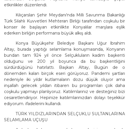
etkinlikler düzenlendi.
Kılıçarslan Şehir Meydanı'nda Milli Savunma Bakanlığı
Türk Silahlı Kuvvetleri Mehteran Birliği tarafından coşkulu bir
konser ile başlayan etkinlikte Konyalılar marşlara eşlik
ederken birliğin performansı büyük alkış aldı.
Konya Büyükşehir Belediye Başkanı Uğur İbrahim
Altay, burada yaptığı selamlama konuşmasında, Konyanın
bundan tam 924 yıl önce Selçukluların kadim başkenti
olduğunu ve 200 yıl boyunca da bu başkentliğini
sürdürdüğünü hatırlattı. Başkan Altay, Bugün de o
dönemden kalan birçok eseri görüyoruz. Pandemi şartları
nedeniyle iki yıldır kutlamaların dozu düşük oluyor ama
inşallah gelecek yıldan itibaren bu programları çok daha
coşkulu yapmayı planlıyoruz. Katılımlarınız ve desteğiniz bizi
cesaretlendiriyor. Hepinize katılımlarınızdan dolayı teşekkür
ediyorum. ifadelerini kullandı.
TÜRK YILDIZLARINDAN SELÇUKLU SULTANLARINA
SELAMLAMA UÇUŞU