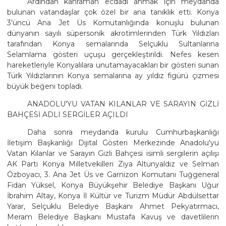
Ardından kahraman ecdadı anmak için meydanda
bulunan vatandaşlar çok özel bir ana tanıklık etti. Konya
3'üncü Ana Jet Üs Komutanlığında konuşlu bulunan
dünyanın sayılı süpersonik akrotimlerinden Türk Yıldızları
tarafından Konya semalarında Selçuklu Sultanlarına
Selamlama gösteri uçuşu gerçekleştirildi. Nefes kesen
hareketleriyle Konyalılara unutamayacakları bir gösteri sunan
Türk Yıldızlarının Konya semalarına ay yıldız figürü çizmesi
büyük beğeni topladı.
ANADOLU'YU VATAN KILANLAR VE SARAYIN GİZLİ
BAHÇESİ ADLI SERGİLER AÇILDI
Daha sonra meydanda kurulu Cumhurbaşkanlığı
İletişim Başkanlığı Dijital Gösteri Merkezinde Anadolu'yu
Vatan Kılanlar ve Sarayın Gizli Bahçesi isimli sergilerin açılışı
AK Parti Konya Milletvekilleri Ziya Altunyaldız ve Selman
Özboyacı, 3. Ana Jet Üs ve Garnizon Komutanı Tuğgeneral
Fidan Yüksel, Konya Büyükşehir Belediye Başkanı Uğur
İbrahim Altay, Konya İl Kültür ve Turizm Müdür Abdülsettar
Yarar, Selçuklu Belediye Başkanı Ahmet Pekyatırmacı,
Meram Belediye Başkanı Mustafa Kavuş ve davetlilerin