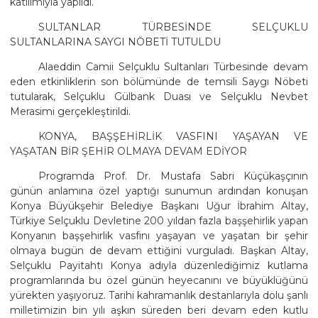
katılımıyla yapıldı.
SULTANLAR TÜRBESİNDE SELÇUKLU
SULTANLARINA SAYGI NÖBETİ TUTULDU
Alaeddin Camii Selçuklu Sultanları Türbesinde devam
eden etkinliklerin son bölümünde de temsili Saygı Nöbeti
tutularak, Selçuklu Gülbank Duası ve Selçuklu Nevbet
Merasimi gerçekleştirildi.
KONYA, BAŞŞEHİRLİK VASFINI YAŞAYAN VE
YAŞATAN BİR ŞEHİR OLMAYA DEVAM EDİYOR
Programda Prof. Dr. Mustafa Sabri Küçükaşçının
günün anlamına özel yaptığı sunumun ardından konuşan
Konya Büyükşehir Belediye Başkanı Uğur İbrahim Altay,
Türkiye Selçuklu Devletine 200 yıldan fazla başşehirlik yapan
Konyanın başşehirlik vasfını yaşayan ve yaşatan bir şehir
olmaya bugün de devam ettiğini vurguladı. Başkan Altay,
Selçuklu Payitahtı Konya adıyla düzenlediğimiz kutlama
programlarında bu özel günün heyecanını ve büyüklüğünü
yürekten yaşıyoruz. Tarihi kahramanlık destanlarıyla dolu şanlı
milletimizin bin yılı aşkın süreden beri devam eden kutlu