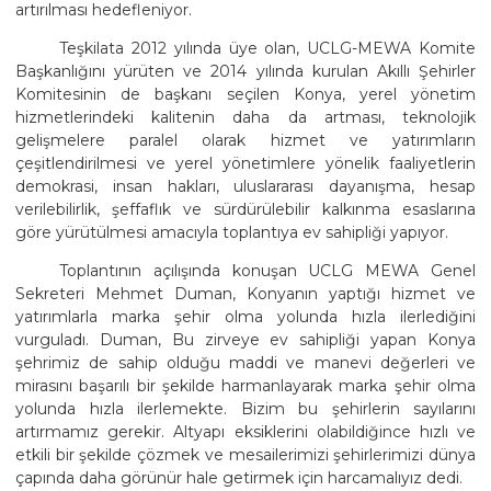
artırılması hedefleniyor.
Teşkilata 2012 yılında üye olan, UCLG-MEWA Komite
Başkanlığını yürüten ve 2014 yılında kurulan Akıllı Şehirler
Komitesinin de başkanı seçilen Konya, yerel yönetim
hizmetlerindeki kalitenin daha da artması, teknolojik
gelişmelere paralel olarak hizmet ve yatırımların
çeşitlendirilmesi ve yerel yönetimlere yönelik faaliyetlerin
demokrasi, insan hakları, uluslararası dayanışma, hesap
verilebilirlik, şeffaflık ve sürdürülebilir kalkınma esaslarına
göre yürütülmesi amacıyla toplantıya ev sahipliği yapıyor.
Toplantının açılışında konuşan UCLG MEWA Genel
Sekreteri Mehmet Duman, Konyanın yaptığı hizmet ve
yatırımlarla marka şehir olma yolunda hızla ilerlediğini
vurguladı. Duman, Bu zirveye ev sahipliği yapan Konya
şehrimiz de sahip olduğu maddi ve manevi değerleri ve
mirasını başarılı bir şekilde harmanlayarak marka şehir olma
yolunda hızla ilerlemekte. Bizim bu şehirlerin sayılarını
artırmamız gerekir. Altyapı eksiklerini olabildiğince hızlı ve
etkili bir şekilde çözmek ve mesailerimizi şehirlerimizi dünya
çapında daha görünür hale getirmek için harcamalıyız dedi.