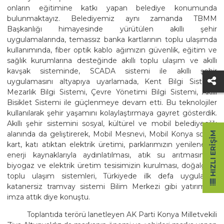
onların eğitimine katkı yapan belediye konumunda
bulunmaktayız. Belediyemiz aynı zamanda TBMM
Başkanlığı himayesinde yürütülen akıllı şehir
uygulamalarında, temassız banka kartlarının toplu ulaşımda
kullanımında, fiber optik kablo ağımızın güvenlik, eğitim ve
sağlık kurumlarına desteğinde akıllı toplu ulaşım ve akıllı
kavşak sisteminde, SCADA sistemi ile akıllı şehir
uygulamasını altyapıya uyarlamada, Kent Bilgi Sistemi,
Mezarlık Bilgi Sistemi, Çevre Yönetimi Bilgi Sistemi, Akıllı
Bisiklet Sistemi ile güçlenmeye devam etti. Bu teknolojiler
kullanılarak şehir yaşamını kolaylaştırmaya gayret gösterdik.
Akıllı şehir sistemini sosyal, kültürel ve mobil belediyecilik
alanında da geliştirerek, Mobil Mesnevi, Mobil Konya sosyal
HIZLI ERIŞIM
kart, katı atıktan elektrik üretimi, parklarımızın yenilenebilir
enerji kaynaklarıyla aydınlatılması, atık su arıtmasından
biyogaz ve elektrik üretim tesisimizin kurulması, doğalgazlı
toplu ulaşım sistemleri, Türkiyede ilk defa uygulanan
katanersiz tramvay sistemi Bilim Merkezi gibi yatırımlara
imza attık diye konuştu.
Toplantıda terörü lanetleyen AK Parti Konya Milletvekili