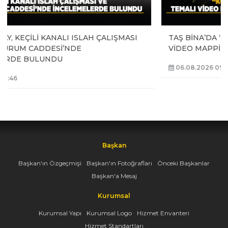
TAŞ BİNA’DA “KONYA BİSİKLET FESTİVALİ” TEMALI
VİDEO MAPPİNG VE DRONE GÖSTERİSİ YAPILDI
06.08.2026 09:43
Başkan
Başkan'ın Özgeçmişi
Başkan'ın Fotoğrafları
Önceki Başkanlar
Başkan'a Mesaj
Kurumsal
Kurumsal Yapı
Kurumsal Logo
Hizmet Envanteri
Hizmet Standartları