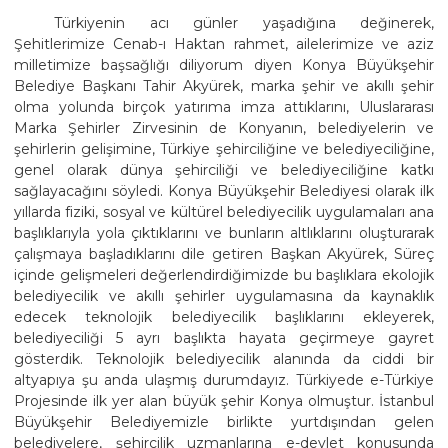
Türkiyenin acı günler yaşadığına değinerek,
Şehitlerimize Cenab-ı Haktan rahmet, ailelerimize ve aziz
milletimize başsağlığı diliyorum diyen Konya Büyükşehir
Belediye Başkanı Tahir Akyürek, marka şehir ve akıllı şehir
olma yolunda birçok yatırıma imza attıklarını, Uluslararası
Marka Şehirler Zirvesinin de Konyanın, belediyelerin ve
şehirlerin gelişimine, Türkiye şehirciliğine ve belediyeciliğine,
genel olarak dünya şehirciliği ve belediyeciliğine katkı
sağlayacağını söyledi. Konya Büyükşehir Belediyesi olarak ilk
yıllarda fiziki, sosyal ve kültürel belediyecilik uygulamaları ana
başlıklarıyla yola çıktıklarını ve bunların altlıklarını oluşturarak
çalışmaya başladıklarını dile getiren Başkan Akyürek, Süreç
içinde gelişmeleri değerlendirdiğimizde bu başlıklara ekolojik
belediyecilik ve akıllı şehirler uygulamasına da kaynaklık
edecek teknolojik belediyecilik başlıklarını ekleyerek,
belediyeciliği 5 ayrı başlıkta hayata geçirmeye gayret
gösterdik. Teknolojik belediyecilik alanında da ciddi bir
altyapıya şu anda ulaşmış durumdayız. Türkiyede e-Türkiye
Projesinde ilk yer alan büyük şehir Konya olmuştur. İstanbul
Büyükşehir Belediyemizle birlikte yurtdışından gelen
belediyelere, şehircilik uzmanlarına e-devlet konusunda