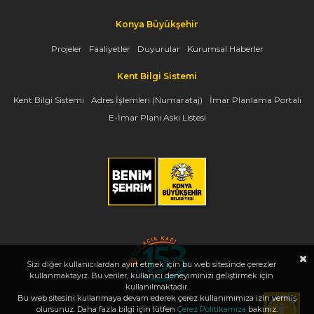
Konya Büyükşehir
Projeler
Faaliyetler
Duyurular
Kurumsal Haberler
Kent Bilgi Sistemi
Kent Bilgi Sistemi
Adres İşlemleri (Numarataj)
İmar Planlama Portalı
E-İmar Planı Askı Listesi
Sizi diğer kullanıcılardan ayırt etmek için bu web sitesinde çerezler
kullanmaktayız. Bu veriler, kullanıcı deneyiminizi geliştirmek için
kullanılmaktadır.
Bu web sitesini kullanmaya devam ederek çerez kullanımımıza izin vermiş
Copyright 2026, www.konya.bel.tr - Tüm Hakları Saklıdır - Bilgi İşlem Dairesi
Başkanlığı
olursunuz. Daha fazla bilgi için lütfen
Çerez Politikamıza
bakınız.