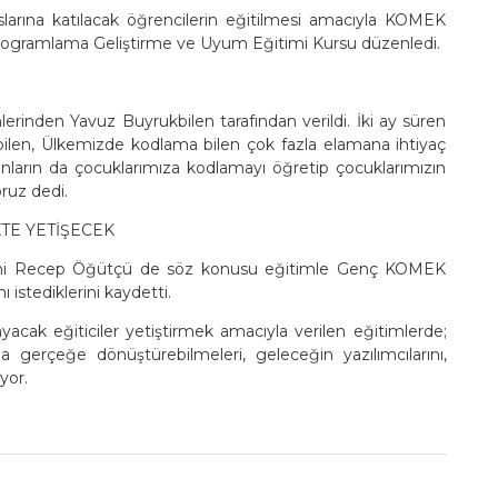
rına katılacak öğrencilerin eğitilmesi amacıyla KOMEK
 Programlama Geliştirme ve Uyum Eğitimi Kursu düzenledi.
rinden Yavuz Buyrukbilen tarafından verildi. İki ay süren
ilen, Ülkemizde kodlama bilen çok fazla elamana ihtiyaç
nların da çocuklarımıza kodlamayı öğretip çocuklarımızın
ruz dedi.
TE YETİŞECEK
i Recep Öğütçü de söz konusu eğitimle Genç KOMEK
 istediklerini kaydetti.
ayacak eğiticiler yetiştirmek amacıyla verilen eğitimlerde;
zda gerçeğe dönüştürebilmeleri, geleceğin yazılımcılarını,
yor.