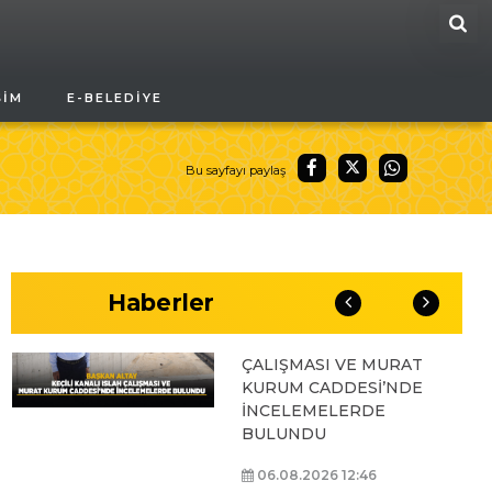
ARA
BAŞKAN ALTAY, GENÇ
ŞIM
E-BELEDIYE
KOMEK AKIL VE ZEKÂ
OYUNLARI’NIN FİNAL
TURUNDA
ÖĞRENCİLERİN
Bu sayfayı paylaş
HEYECANINI PAYLAŞTI
06.08.2026 15:06
Haberler
BAŞKAN ALTAY, KEÇİLİ
KANALI ISLAH
ÇALIŞMASI VE MURAT
KURUM CADDESİ’NDE
İNCELEMELERDE
BULUNDU
06.08.2026 12:46