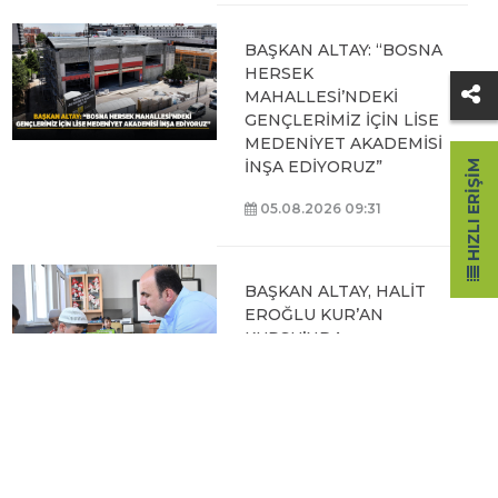
BAŞKAN ALTAY: “BOSNA
HERSEK
MAHALLESİ’NDEKİ
GENÇLERİMİZ İÇİN LİSE
MEDENİYET AKADEMİSİ
İNŞA EDİYORUZ”
HIZLI ERIŞIM
05.08.2026 09:31
BAŞKAN ALTAY, HALİT
EROĞLU KUR’AN
KURSU’NDA
ÖĞRENCİLERLE BİR
ARAYA GELDİ
04.08.2026 12:07