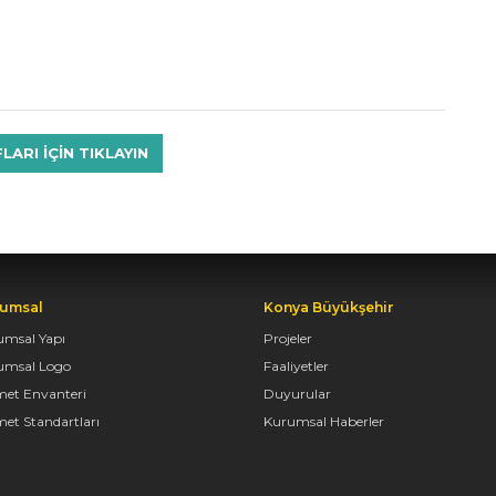
RI IÇIN TIKLAYIN
umsal
Konya Büyükşehir
umsal Yapı
Projeler
umsal Logo
Faaliyetler
met Envanteri
Duyurular
et Standartları
Kurumsal Haberler