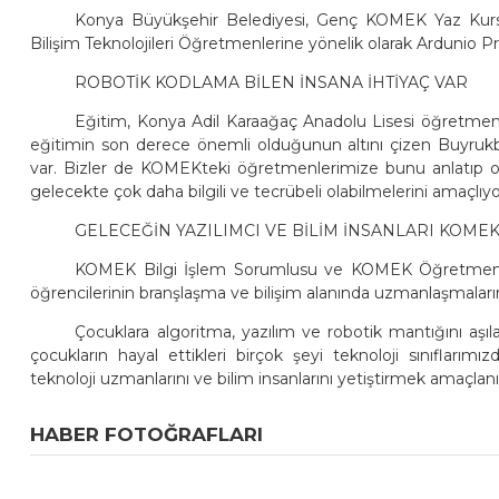
Konya Büyükşehir Belediyesi, Genç KOMEK Yaz Kursla
Bilişim Teknolojileri Öğretmenlerine yönelik olarak Ardunio
ROBOTİK KODLAMA BİLEN İNSANA İHTİYAÇ VAR
Eğitim, Konya Adil Karaağaç Anadolu Lisesi öğretmenle
eğitimin son derece önemli olduğunun altını çizen Buyrukb
var. Bizler de KOMEKteki öğretmenlerimize bunu anlatıp o
gelecekte çok daha bilgili ve tecrübeli olabilmelerini amaçlıyo
GELECEĞİN YAZILIMCI VE BİLİM İNSANLARI KOMEK
KOMEK Bilgi İşlem Sorumlusu ve KOMEK Öğretmen
öğrencilerinin branşlaşma ve bilişim alanında uzmanlaşmalarını
Çocuklara algoritma, yazılım ve robotik mantığını aşıl
çocukların hayal ettikleri birçok şeyi teknoloji sınıflarımı
teknoloji uzmanlarını ve bilim insanlarını yetiştirmek amaçlanı
HABER FOTOĞRAFLARI