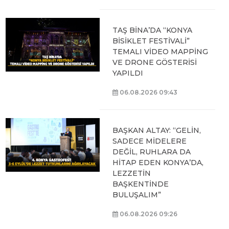
TAŞ BİNA’DA “KONYA
BİSİKLET FESTİVALİ”
TEMALI VİDEO MAPPİNG
VE DRONE GÖSTERİSİ
YAPILDI
06.08.2026 09:43
BAŞKAN ALTAY: “GELİN,
SADECE MİDELERE
DEĞİL, RUHLARA DA
HİTAP EDEN KONYA’DA,
LEZZETİN
BAŞKENTİNDE
BULUŞALIM”
06.08.2026 09:26