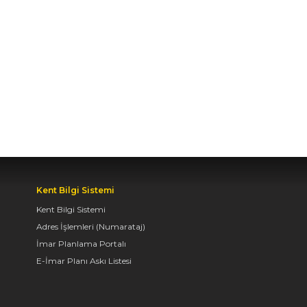
BAŞKAN ALTAY TÜM
KONYALILARI BİSİKLET
FESTİVALİ’NE DAVET
ETTİ
04.08.2026 11:16
BAŞKAN ALTAY:
“KONYA'YI TERCİH
EDECEK GENÇLERİMİZİ
HEM KALİTELİ BİR
EĞİTİM HEM DE
Kent Bilgi Sistemi
UNUTAMAYACAKLARI
Kent Bilgi Sistemi
BİR ÜNİVERSİTE HAYATI
Adres İşlemleri (Numarataj)
BEKLİYOR”
İmar Planlama Portalı
04.08.2026 10:10
E-İmar Planı Askı Listesi
AVRUPA BİSİKLET