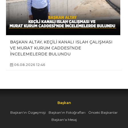
BAŞKAN ALTAY, KEÇİLİ KANALI ISLAH ÇALIŞMASI
VE MURAT KURUM CADDESİ’NDE
İNCELEMELERDE BULUNDU
06.08.2026 12:46
Başkan
Başkan'ın Özgeçmişi
Başkan'ın Fotoğrafları
Önceki Başkanlar
Başkan'a Mesaj