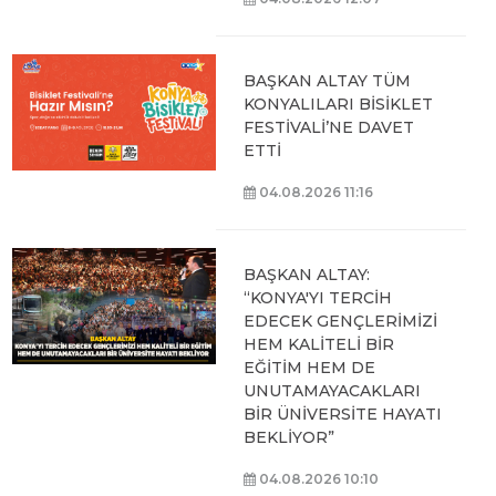
BAŞKAN ALTAY TÜM
KONYALILARI BİSİKLET
FESTİVALİ’NE DAVET
ETTİ
04.08.2026 11:16
BAŞKAN ALTAY:
“KONYA'YI TERCİH
EDECEK GENÇLERİMİZİ
HEM KALİTELİ BİR
EĞİTİM HEM DE
UNUTAMAYACAKLARI
BİR ÜNİVERSİTE HAYATI
BEKLİYOR”
04.08.2026 10:10