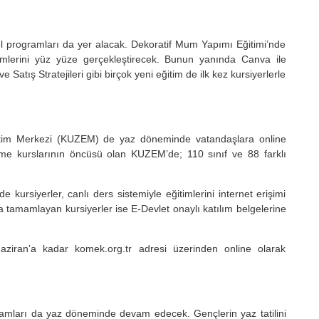
el programları da yer alacak. Dekoratif Mum Yapımı Eğitimi’nde
itimlerini yüz yüze gerçekleştirecek. Bunun yanında Canva ile
Satış Stratejileri gibi birçok yeni eğitim de ilk kez kursiyerlerle
tim Merkezi (KUZEM) de yaz döneminde vatandaşlara online
e kurslarının öncüsü olan KUZEM’de; 110 sınıf ve 88 farklı
kursiyerler, canlı ders sistemiyle eğitimlerini internet erişimi
a tamamlayan kursiyerler ise E-Devlet onaylı katılım belgelerine
ran’a kadar komek.org.tr adresi üzerinden online olarak
amları da yaz döneminde devam edecek. Gençlerin yaz tatilini