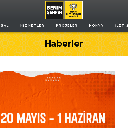
MSAL
HIZMETLER
PROJELER
KONYA
İLETI
Haberler