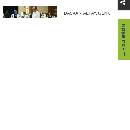
BAŞKAN ALTAY, GENÇ
KOMEK AKIL VE ZEKÂ
OYUNLARI’NIN FİNAL
HIZLI ERIŞIM
TURUNDA
ÖĞRENCİLERİN
HEYECANINI PAYLAŞTI
06.08.2026 15:06
BAŞKAN ALTAY, KEÇİLİ
KANALI ISLAH
ÇALIŞMASI VE MURAT
KURUM CADDESİ’NDE
İNCELEMELERDE
BULUNDU
06.08.2026 12:46