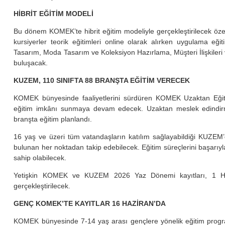
HİBRİT EĞİTİM MODELİ
Bu dönem KOMEK’te hibrit eğitim modeliyle gerçekleştirilecek öz
kursiyerler teorik eğitimleri online olarak alırken uygulama eğ
Tasarım, Moda Tasarım ve Koleksiyon Hazırlama, Müşteri İlişkileri ve 
buluşacak.
KUZEM, 110 SINIFTA 88 BRANŞTA EĞİTİM VERECEK
KOMEK bünyesinde faaliyetlerini sürdüren KOMEK Uzaktan Eği
eğitim imkânı sunmaya devam edecek. Uzaktan meslek edindirm
branşta eğitim planlandı.
16 yaş ve üzeri tüm vatandaşların katılım sağlayabildiği KUZEM’de 
bulunan her noktadan takip edebilecek. Eğitim süreçlerini başarıyl
sahip olabilecek.
Yetişkin KOMEK ve KUZEM 2026 Yaz Dönemi kayıtları, 1 Hazi
gerçekleştirilecek.
GENÇ KOMEK’TE KAYITLAR 16 HAZİRAN’DA
KOMEK bünyesinde 7-14 yaş arası gençlere yönelik eğitim progr