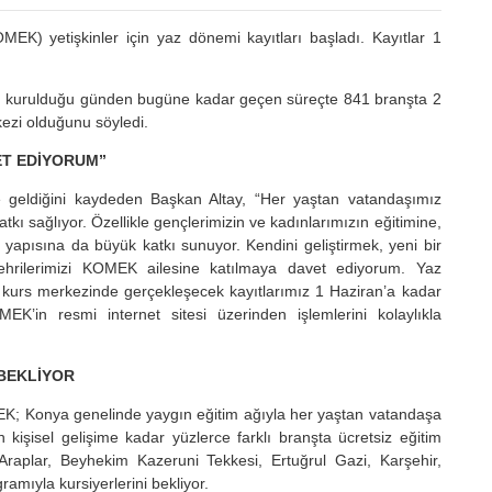
EK) yetişkinler için yaz dönemi kayıtları başladı. Kayıtlar 1
n kurulduğu günden bugüne kadar geçen süreçte 841 branşta 2
ezi olduğunu söyledi.
ET EDİYORUM”
 geldiğini kaydeden Başkan Altay, “Her yaştan vatandaşımız
kı sağlıyor. Özellikle gençlerimizin ve kadınlarımızın eğitimine,
yapısına da büyük katkı sunuyor. Kendini geliştirmek, yeni bir
hrilerimizi KOMEK ailesine katılmaya davet ediyorum. Yaz
kurs merkezinde gerçekleşecek kayıtlarımız 1 Haziran’a kadar
in resmi internet sitesi üzerinden işlemlerini kolaylıkla
 BEKLİYOR
MEK; Konya genelinde yaygın eğitim ağıyla her yaştan vatandaşa
 kişisel gelişime kadar yüzlerce farklı branşta ücretsiz eğitim
aplar, Beyhekim Kazeruni Tekkesi, Ertuğrul Gazi, Karşehir,
amıyla kursiyerlerini bekliyor.