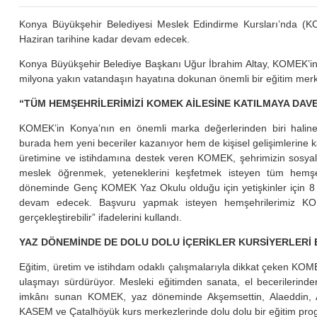
Konya Büyükşehir Belediyesi Meslek Edindirme Kursları’nda (KOM
Haziran tarihine kadar devam edecek.
Konya Büyükşehir Belediye Başkanı Uğur İbrahim Altay, KOMEK’i
milyona yakın vatandaşın hayatına dokunan önemli bir eğitim merk
“TÜM HEMŞEHRİLERİMİZİ KOMEK AİLESİNE KATILMAYA DAV
KOMEK’in Konya’nın en önemli marka değerlerinden biri haline
burada hem yeni beceriler kazanıyor hem de kişisel gelişimlerine kat
üretimine ve istihdamına destek veren KOMEK, şehrimizin sosyal 
meslek öğrenmek, yeteneklerini keşfetmek isteyen tüm hemşe
döneminde Genç KOMEK Yaz Okulu olduğu için yetişkinler için 8 
devam edecek. Başvuru yapmak isteyen hemşehrilerimiz KOMEK’
gerçekleştirebilir” ifadelerini kullandı.
YAZ DÖNEMİNDE DE DOLU DOLU İÇERİKLER KURSİYERLERİ
Eğitim, üretim ve istihdam odaklı çalışmalarıyla dikkat çeken KO
ulaşmayı sürdürüyor. Mesleki eğitimden sanata, el becerilerinden
imkânı sunan KOMEK, yaz döneminde Akşemsettin, Alaeddin, Ar
KASEM ve Çatalhöyük kurs merkezlerinde dolu dolu bir eğitim progr