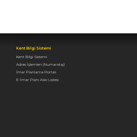
BAŞKAN ALTAY: “BOSNA
HERSEK
MAHALLESİ’NDEKİ
GENÇLERİMİZ İÇİN LİSE
MEDENİYET AKADEMİSİ
İNŞA EDİYORUZ”
Kent Bilgi Sistemi
05.08.2026 09:31
Kent Bilgi Sistemi
Adres İşlemleri (Numarataj)
BAŞKAN ALTAY, HALİT
İmar Planlama Portalı
EROĞLU KUR’AN
E-İmar Planı Askı Listesi
KURSU’NDA
ÖĞRENCİLERLE BİR
ARAYA GELDİ
04.08.2026 12:07
BAŞKAN ALTAY TÜM